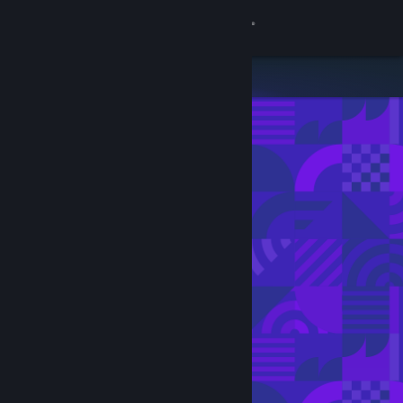
Bejelentkezés
Áruház
Közösség
Névjegy
Támogatás
Nyelvváltás
A Steam mobilalkalmazás beszerzése
Asztali weboldalra váltás