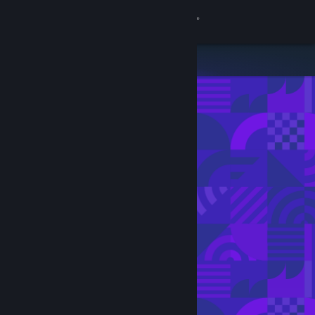
Σύνδεση
Κατάστημα
Κοινότητα
Σχετικά
Υποστήριξη
Αλλαγή γλώσσας
Αποκτήστε την εφαρμογή Steam για κινητές συσκευές
Προβολή ιστοσελίδας για υπολογιστές