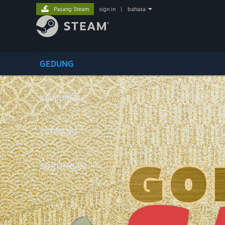
Pasang Steam
sign in
|
bahasa
GEDUNG
KOMUNITI
TENTANG
SOKONGAN