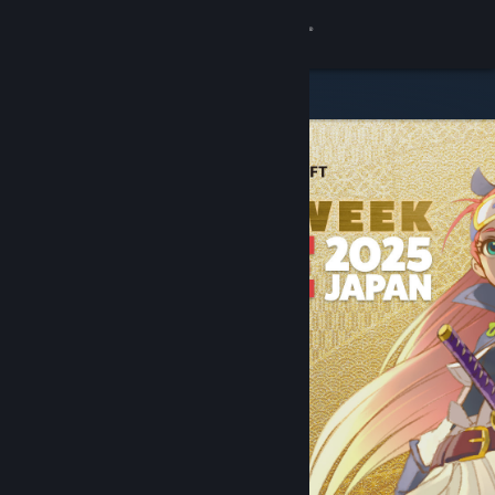
Inloggen
Winkel
Community
Over
Ondersteuning
Taal wijzigen
Download de mobiele Steam-app
Desktopwebsite weergeven