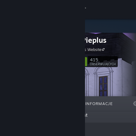
Zaloguj się
Sklep
Studio Pieplus
Społeczność
Studio Pieplus Website
Informacje
415
Obserwuj
OBSERWUJĄCYCH
Wsparcie
Zmień język
WYRÓŻNIONE
LISTY
INFORMACJE
Pobierz aplikację mobilną Steam
Ten twórca nie stworzył jeszcze żadnych list
Wersja przeglądarkowa