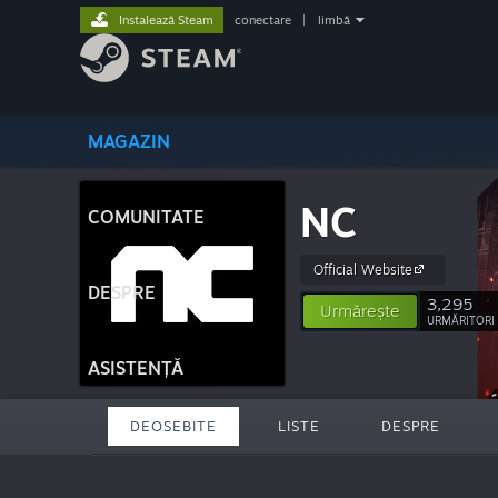
Instalează Steam
conectare
|
limbă
MAGAZIN
NC
COMUNITATE
Official Website
DESPRE
3,295
Urmărește
URMĂRITORI
ASISTENȚĂ
DEOSEBITE
LISTE
DESPRE