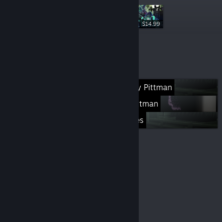
$14.99
$7.99
Więcej list
Games by David Lindsey Pittman
Games by J. Kyle Pittman
Minor Key Games
© Valve Corporation. Wszelkie prawa zastrzeżone.
Wszystkie znaki handlowe są własnością ich prawnych
właścicieli w Stanach Zjednoczonych i innych krajach.
Polityka prywatności
|
Informacje prawne
|
Ułatwienia dostępu
|
Umowa użytkownika Steam
|
Zwrot pieniędzy
|
Ciasteczka