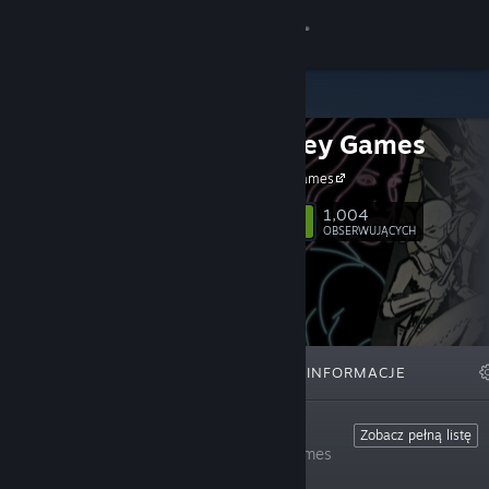
Zaloguj się
Sklep
Minor Key Games
Społeczność
Minor Key Games
Informacje
1,004
Obserwuj
OBSERWUJĄCYCH
Wsparcie
Zmień język
WYRÓŻNIONE
LISTY
INFORMACJE
Pobierz aplikację mobilną Steam
Wersja przeglądarkowa
Top Sellers
Zobacz pełną listę
These are the most popular Minor Key Games
titles.