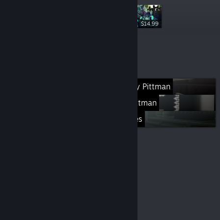
$14.99
$7.99
Weitere Listen
Games by David Lindsey Pittman
Games by J. Kyle Pittman
Minor Key Games
© Valve Corporation. Alle Rechte vorbehalten. Alle
Marken sind Eigentum ihrer jeweiligen Besitzer in den
USA und anderen Ländern.
Datenschutzrichtlinien
|
Rechtliches
|
Barrierefreiheit
|
Steam-
Nutzungsvertrag
|
Rückerstattungen
|
Cookies