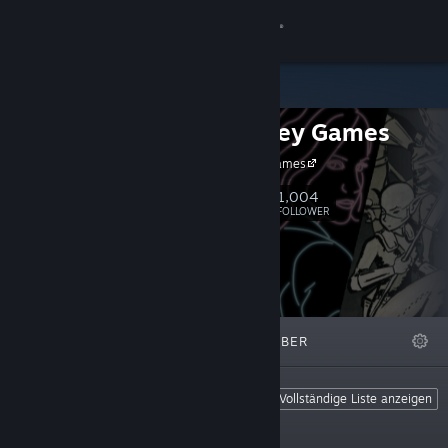
Anmelden
Shop
Minor Key Games
Community
Minor Key Games
Info
1,004
Folgen
FOLLOWER
Support
Sprache ändern
ANGESAGT
LISTEN
ÜBER
Steam-Mobile-App herunterladen
Desktopversion anzeigen
Top Sellers
Vollständige Liste anzeigen
These are the most popular Minor Key
Games titles.