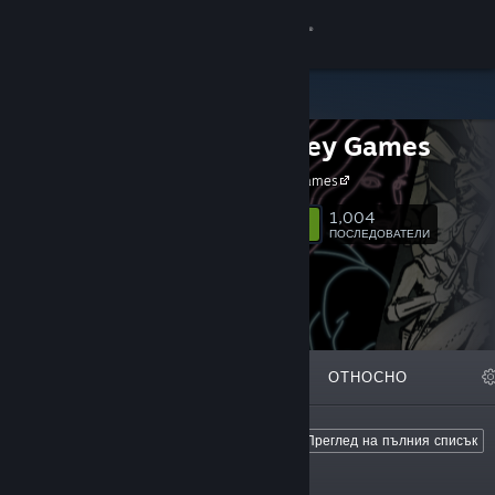
Вписване
Магазин
Minor Key Games
Общност
Minor Key Games
Относно
1,004
Следване
ПОСЛЕДОВАТЕЛИ
Поддръжка
Смяна на езика
ОТЛИЧЕНИ
СПИСЪЦИ
ОТНОСНО
Сдобийте се с мобилното Steam приложение
Преглед на сайта за настолни компютри
Top Sellers
Преглед на пълния списък
These are the most popular Minor Key
Games titles.