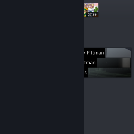
$7.99
$14.99
Още списъци
Games by David Lindsey Pittman
Games by J. Kyle Pittman
Minor Key Games
© Valve Corporation. Всички права запазени. Всички
търговски марки принадлежат на съответните им
собственици в САЩ и други страни.
Декларация за
поверителност
|
Юридическа информация
|
Достъпност
|
Условия за ползване на Steam
|
Възстановявания
|
Бисквитки