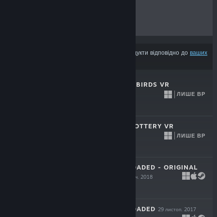
ХІТИ ПРОДАЖУ
НОВИНКИ
МАЙБУТНІ РЕЛІЗИ
ЗНИЖКИ
З результатів може бути вилучено деякі продукти відповідно до
ваших
уподобань вмісту чи мови
SHOOT THE ZOMBIRDS VR
ЛИШЕ ВР
28 жовт. 2021
$4.99
LET'S CREATE! POTTERY VR
ЛИШЕ ВР
9 груд. 2019
$19.99
SKY FORCE RELOADED - ORIGINAL
SOUNDTRACK
8 січ. 2018
Безкоштовно
SKY FORCE RELOADED
29 листоп. 2017