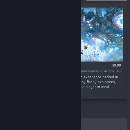
$9.99
Дата випуску: 29 листоп. 2017
«Sky Force Reloaded is a classic shoot ‘em up experience packed in
gorgeous visuals and excellent gameplay. Enjoy flashy explosions,
beautiful scenery and massive bosses in single player or local
cooperative modes.»