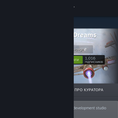
Увійти
Крамниця
Infinite Dreams
Спільнота
Games
iDreams Homepage
Інформація
1,016
Відстежувати
ПІДПИСНИКІВ
Підтримка
Змінити мову
ВІДІБРАНЕ
СПИСКИ
ПРО КУРАТОРА
Завантажити мобільний застосунок Steam
Переглянути повну версію
Infinite Dreams is an independent game development studio
located in Gliwice, Poland.