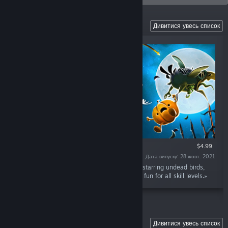
VR Games
Дивитися увесь список
ЛИШЕ ВР
$4.99
Дата випуску: 28 жовт. 2021
«Shoot The Zombirds VR is a gallery shooter starring undead birds,
pumpkins and a crossbow. Excellent shooting fun for all skill levels.»
Sky Force Series
Дивитися увесь список