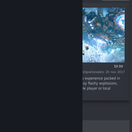
$9.99
Utgivelsesdato: 29. nov. 2017
«Sky Force Reloaded is a classic shoot ‘em up experience packed in
gorgeous visuals and excellent gameplay. Enjoy flashy explosions,
beautiful scenery and massive bosses in single player or local
cooperative modes.»