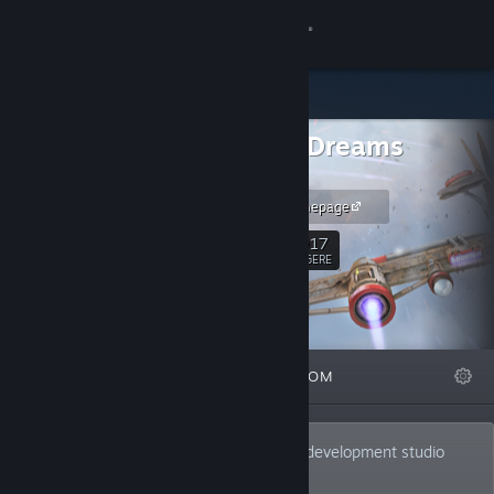
Logg inn
Butikk
Infinite Dreams
Samfunn
Games
iDreams Homepage
Om
1,017
Følg
FØLGERE
Kundestøtte
Bytt språk
FREMHEVET
LISTER
OM
Skaff deg Steam-appen på mobil
Vis skrivebordsversjon
Infinite Dreams is an independent game development studio
located in Gliwice, Poland.