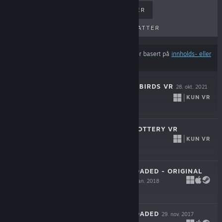
BESTSELGERE
NYE UTGIVELSER
KOMMENDE UTGIVELSER
RABATTER
Resultatene utelukker muligens visse produkter basert på
innholds- eller
språkinnstillingene dine
SHOOT THE ZOMBIRDS VR
28. okt. 2021
KUN VR
$4.99
LET'S CREATE! POTTERY VR
KUN VR
9. des. 2019
$19.99
SKY FORCE RELOADED - ORIGINAL
SOUNDTRACK
8. jan. 2018
Gratis
SKY FORCE RELOADED
29. nov. 2017