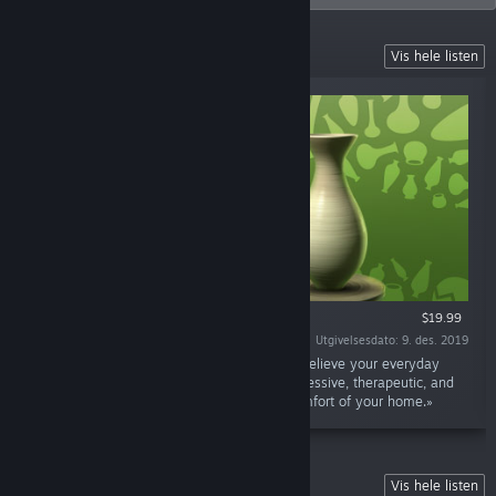
VR Games
Vis hele listen
KUN VR
$19.99
Utgivelsesdato: 9. des. 2019
«Let's Create! Pottery VR is the best way to relieve your everyday
stress and find your inner peace. It's an impressive, therapeutic, and
uplifting experience you can enjoy in the comfort of your home.»
Sky Force Series
Vis hele listen