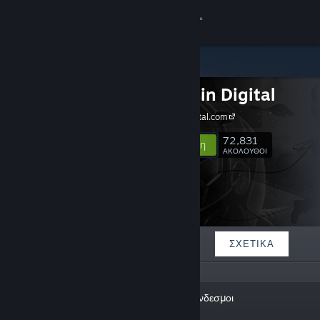
Σύνδεση
Κατάστημα
HypeTrain Digital
Κοινότητα
hypetraindigital.com
Σχετικά
72,831
Ακολούθηση
ΑΚΟΛΟΥΘΟΙ
Υποστήριξη
Αλλαγή γλώσσας
ΠΡΟΒΑΛΛΌΜΕΝΑ
ΛΊΣΤΕΣ
ΣΧΕΤΙΚΆ
Αποκτήστε την εφαρμογή Steam για κινητές συσκευές
Προβολή ιστοσελίδας για υπολογιστές
«Get Your Ticket! Follow us for
Σύνδεσμοι
new releases and discounts!»