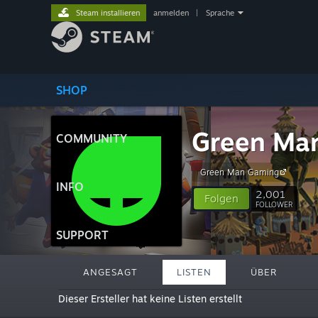
Steam installieren
anmelden
|
Sprache
SHOP
Green Man
COMMUNITY
Green Man Gaming
INFO
2,001
Folgen
FOLLOWER
SUPPORT
ANGESAGT
LISTEN
ÜBER
Dieser Ersteller hat keine Listen erstellt