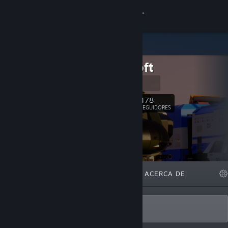
Iniciar sesión
Tienda
Fluppisoft
Comunidad
Homepage
Acerca de
478
Seguir
SEGUIDORES
Soporte
Cambiar idioma
DESTACADOS
LISTAS
ACERCA DE
Descargar Steam Mobile
Ver versión clásica
Developer of Brick Rigs