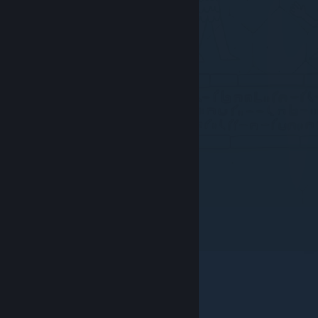
© Valve Corporation. Tüm hakları saklıdır. Tüm ticari
markalar, ABD ve diğer ülkelerde ilgili sahiplerinin
mülkiyetindedir.
Gizlilik Politikası
|
Yasal Bilgi
|
Erişilebilirlik
|
Steam Abonelik Sözleşmesi
|
İadeler
|
Çerezler