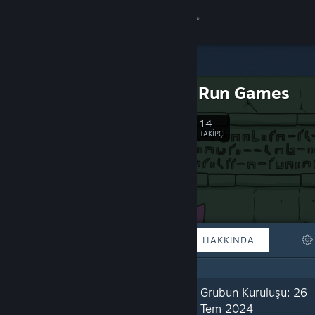
Giriş yap
Mağaza
Duck 'n' Run Games
Topluluk
14
Takip Et
TAKIPÇI
Hakkında
Destek
Dili değiştir
ÖNE ÇIKAN
LISTELER
HAKKINDA
Steam mobil uygulamasını yükle
Masaüstü internet sitesini görüntüle
“Currently building Atlantis so it can
Grubun Kuruluşu: 26
one day sink to the bottom of the
Tem 2024
ocean.”