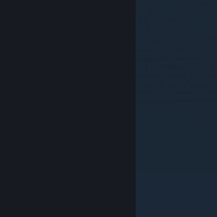
© Valve Corporation. Todos los derechos reservados.
Todas las marcas registradas pertenecen a sus
respectivos dueños en EE. UU. y otros países.
Política
de Privacidad
|
Información legal
|
Accesibilidad
|
Acuerdo de Suscriptor a Steam
|
Reembolsos
|
Cookies