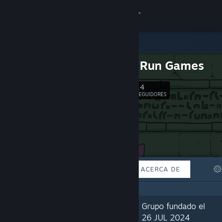
Iniciar sesión
Tienda
Duck 'n' Run Games
Comunidad
14
Seguir
SEGUIDORES
Acerca de
Soporte
Cambiar idioma
DESTACADOS
LISTAS
ACERCA DE
Descargar Steam Mobile
Ver versión clásica
«Currently building Atlantis so it can
Grupo fundado el
one day sink to the bottom of the
26 JUL 2024
ocean.»