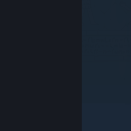
© Valve Corporation. Все права сохранены. Все
торговые марки являются собственностью
соответствующих владельцев в США и других
странах.
Политика конфиденциальности
|
Правовая информация
|
Доступность
|
Соглашение подписчика Steam
|
Возврат средств
|
Файлы cookie