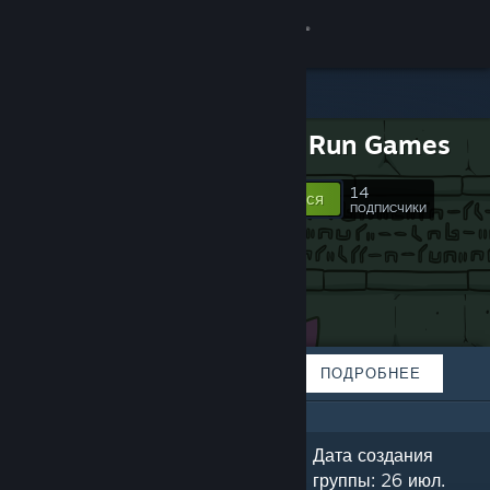
Войти
Магазин
Duck 'n' Run Games
Сообщество
14
Подписаться
ПОДПИСЧИКИ
Информация
Поддержка
Изменить язык
ИЗБРАННОЕ
СПИСКИ
ПОДРОБНЕЕ
Скачать мобильное приложение Steam
Полная версия
«Currently building Atlantis so it can
Дата создания
one day sink to the bottom of the
группы: 26 июл.
ocean.»