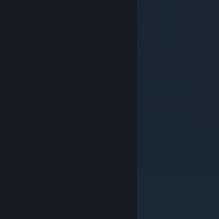
© Valve Corporation. Tous droits réservés. Toutes les
marques commerciales sont la propriété de leurs
titulaires aux États-Unis et dans d'autres pays.
Politique de confidentialité
|
Mentions légales
|
Accessibilité
|
Accord de souscription Steam
|
Remboursements
|
Cookies