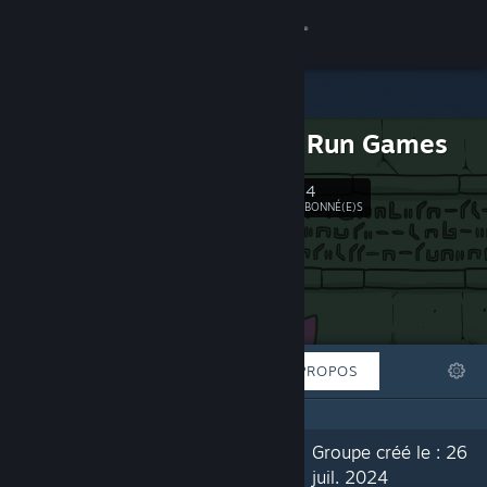
Se connecter
Magasin
Duck 'n' Run Games
Communauté
14
Suivre
ABONNÉ(E)S
À propos
Support
Changer la langue
À LA UNE
LISTES
À PROPOS
Télécharger l'application mobile Steam
Voir version ordi. du site
« Currently building Atlantis so it can
Groupe créé le : 26
one day sink to the bottom of the
juil. 2024
ocean. »