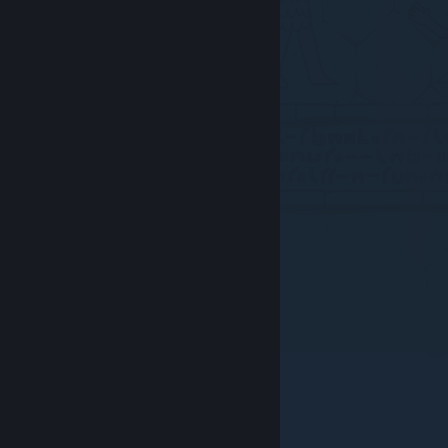
© Valve Corporation. Всички права запазени. Всички
търговски марки принадлежат на съответните им
собственици в САЩ и други страни.
Декларация за
поверителност
|
Юридическа информация
|
Достъпност
|
Условия за ползване на Steam
|
Възстановявания
|
Бисквитки