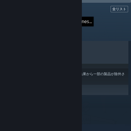
全リスト
リスト
Currently building the following Games...
売上上位
新作
割引
あなたのコンテンツまたは言語の設定
により、結果から一部の製品が除外さ
れている場合があります。