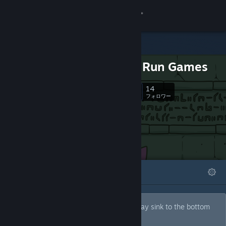
サインイン
ストア
Duck 'n' Run Games
コミュニティ
14
フォロー
フォロワー
詳細
サポート
言語を変更
おすすめ
リスト
詳細
Steamモバイルアプリを入手
デスクトップウェブサイトを表示
Currently building Atlantis so it can one day sink to the bottom
of the ocean.