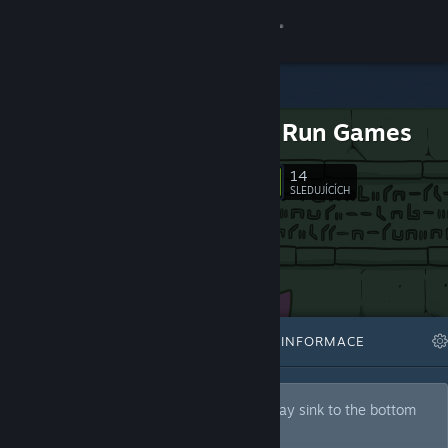
Přihlásit se
Obchod
Duck 'n' Run Games
Komunita
14
Sledovat
SLEDUJÍCÍCH
Informace
Podpora
Změnit jazyk
VYBRANÉ
SEZNAMY
INFORMACE
Mobilní aplikace služby Steam
Desktopová verze stránky
Currently building Atlantis so it can one day sink to the bottom
of the ocean.