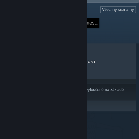
Všechny seznamy
SEZNAMY
Currently building the following Games...
NEJPRODÁVANĚJŠÍ
NOVĚ VYDANÉ
ZLEVNĚNÉ
Výsledky nemusí zahrnovat některé produkty vyloučené na základě
Vašich předvoleb obsahu nebo jazyků