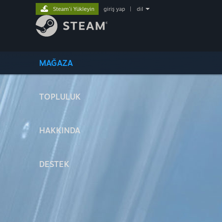
Steam'i Yükleyin
giriş yap
|
dil
MAĞAZA
TOPLULUK
HAKKINDA
DESTEK