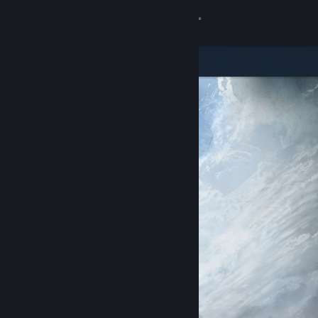
登录
商店
社区
关于
客服
更改语言
获取 Steam 手机应用
查看桌面版网站