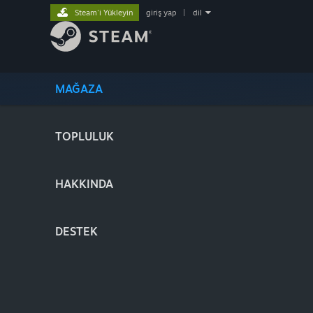
Steam'i Yükleyin
giriş yap
|
dil
MAĞAZA
TOPLULUK
HAKKINDA
DESTEK