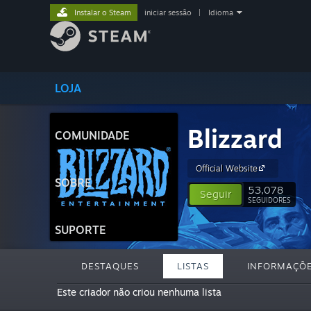
Instalar o Steam
iniciar sessão
|
Idioma
LOJA
Blizzard
COMUNIDADE
Official Website
SOBRE
53,078
Seguir
SEGUIDORES
SUPORTE
DESTAQUES
LISTAS
INFORMAÇÕ
Este criador não criou nenhuma lista