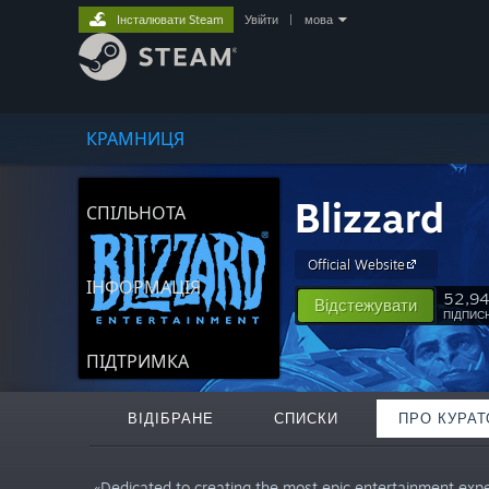
Інсталювати Steam
Увійти
|
мова
КРАМНИЦЯ
Blizzard
СПІЛЬНОТА
Official Website
ІНФОРМАЦІЯ
52,9
Відстежувати
ПІДПИС
ПІДТРИМКА
ВІДІБРАНЕ
СПИСКИ
ПРО КУРАТ
«Dedicated to creating the most epic entertainment exper