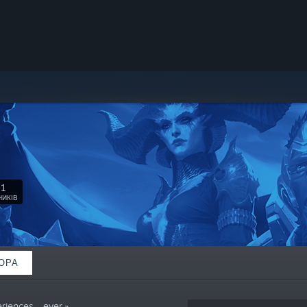
41
НИКІВ
ОРА
iences... ever.»