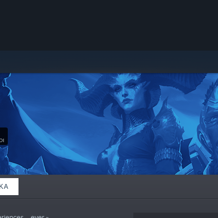
ΟΙ
ΚΆ
iences... ever.»