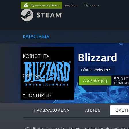
Εγκατάσταση Steam
σύνδεση
|
Γλώσσα
ΚΑΤΑΣΤΗΜΑ
Blizzard
ΚΟΙΝΟΤΗΤΑ
Official Website
ΣΧΕΤΙΚΆ
53,019
Ακολούθηση
ΑΚΟΛΟΥΘ
ΥΠΟΣΤΗΡΙΞΗ
ΠΡΟΒΑΛΛΌΜΕΝΑ
ΛΊΣΤΕΣ
ΣΧΕΤΙ
«Dedicated to creating the most epic entertainment exper