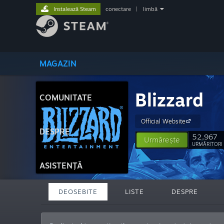
Instalează Steam
conectare
|
limbă
MAGAZIN
Blizzard
COMUNITATE
Official Website
DESPRE
52,967
Urmărește
URMĂRITORI
ASISTENȚĂ
DEOSEBITE
LISTE
DESPRE