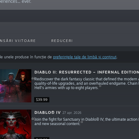
riences... ever.
NSĂRI VIITOARE
REDUCERI
de unele produse în funcție de
preferințele tale de limbă și conținut
.
DIABLO II: RESURRECTED – INFERNAL EDITIO
Rediscover the dark fantasy classic that defined the modern 
quality‑of‑life upgrades, and an overhauled endgame. Chain br
Hell’s armies with up to eight players.
$39.99
DIABLO® IV
27 apr. 2026
Join the fight for Sanctuary in Diablo® IV, the ultimate acti
and new seasonal content.