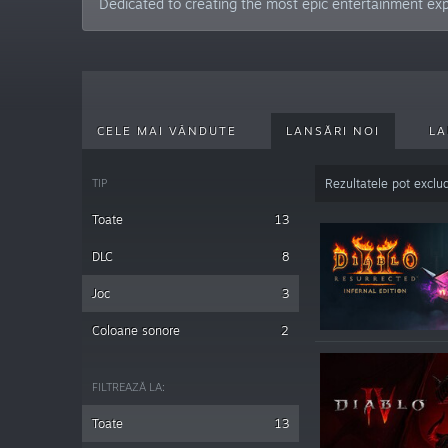
Dedicated to creating the most epic entertainment expe
CELE MAI VÂNDUTE
LANSĂRI NOI
LA
TIP
Rezultatele pot exclu
Toate
13
DLC
8
Joc
3
Coloane sonore
2
FILTREAZĂ LA:
Toate
13