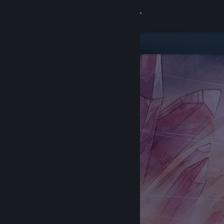
Увійти
Крамниця
Спільнота
Інформація
Підтримка
Змінити мову
Завантажити мобільний застосунок Steam
Переглянути повну версію