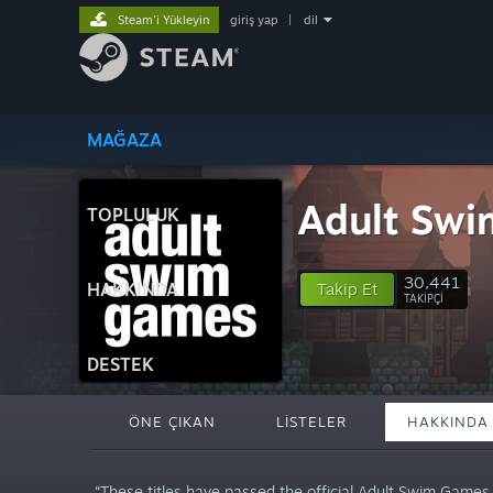
Steam'i Yükleyin
giriş yap
|
dil
MAĞAZA
Adult Swim
TOPLULUK
30,441
HAKKINDA
Takip Et
TAKIPÇI
DESTEK
ÖNE ÇIKAN
LISTELER
HAKKINDA
“These titles have passed the official Adult Swim Games s