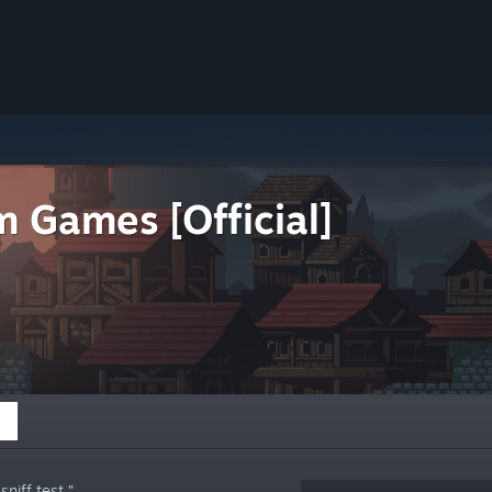
 Games [Official]
niff test.”