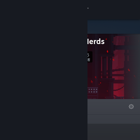
登录
商店
Actual Nerds
社区
165
关注
关于
关注者
客服
更改语言
精选
列表
关于
获取 Steam 手机应用
查看桌面版网站
“”
链接