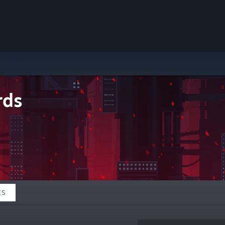
rds
ES