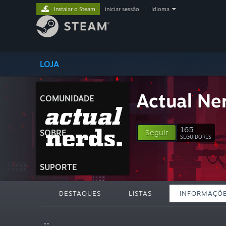
Instalar o Steam
iniciar sessão
|
Idioma
LOJA
Actual Ne
COMUNIDADE
165
SOBRE
Seguir
SEGUIDORES
SUPORTE
DESTAQUES
LISTAS
INFORMAÇÕ
""