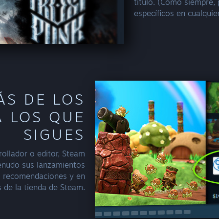
título. (Como siempre, 
específicos en cualqui
ÁS DE LOS
A LOS QUE
SIGUES
ollador o editor, Steam
enudo sus lanzamientos
s recomendaciones y en
s de la tienda de Steam.