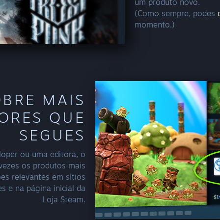
um produto novo.
(Como sempre, podes
momento.)
BRE MAIS
ORES QUE
SEGUES
oper ou uma editora, o
 vezes os produtos mais
es relevantes em sítios
 e na página inicial da
Loja Steam.