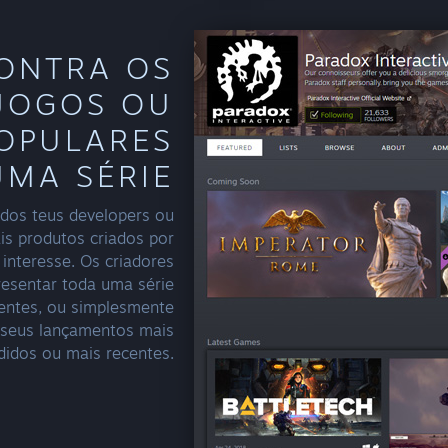
ONTRA OS
 JOGOS OU
POPULARES
UMA SÉRIE
l dos teus developers ou
ais produtos criados por
interesse. Os criadores
esentar toda uma série
rentes, ou simplesmente
 seus lançamentos mais
didos ou mais recentes.