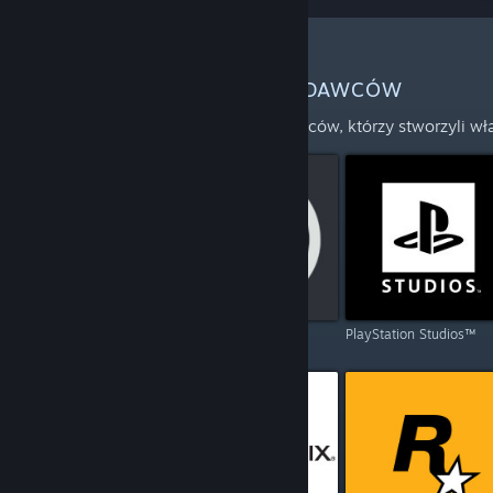
WIĘCEJ PRODUCENTÓW I WYDAWCÓW
Odkryj pełną listę producentów i wydawców, którzy stworzyli w
Capcom
Ubisoft
PlayStation Studios™