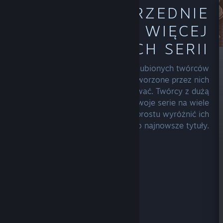
POZNAJ POPRZEDNIE
PREMIERY LUB WIĘCEJ
GIER Z RÓŻNYCH SERII
Przeglądaj strony główne swoich ulubionych twórców
lub wydawców, by poznać inne stworzone przez nich
produkty, które mogą cię zainteresować. Twórcy z dużą
liczbą tytułów mogą prezentować swoje serie na wiele
różnych sposobów lub po prostu wyróżnić ich
najpopularniejsze lub najnowsze tytuły.