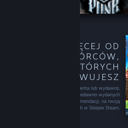
ODKRYJ WIĘCEJ OD
TWÓRCÓW,
KTÓRYCH
OBSERWUJESZ
Kiedy zaczniesz obserwować producenta lub wydawcę,
Steam będzie dodawać więcej jego niedawno wydanych
produktów oraz ofert do twoich rekomendacji, na twoją
stronę główną i w różnych miejscach w Sklepie Steam.