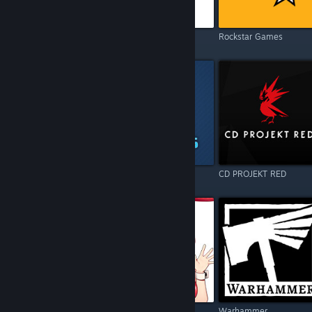
Electronic Arts
Square Enix
Rockstar Games
Resident Evil
Games Operators
CD PROJEKT RED
Call of Duty
Kagura Games
Warhammer