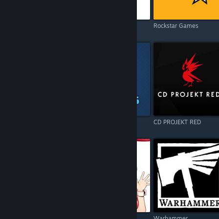
Electronic Arts
Square Enix
Rockstar Games
Resident Evil
Games Operators
CD PROJEKT RED
Call of Duty
Kagura Games
Warhammer