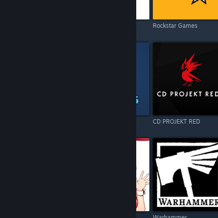
Electronic Arts
Square Enix
Rockstar Games
Resident Evil
Games Operators
CD PROJEKT RED
Call of Duty
Kagura Games
Warhammer