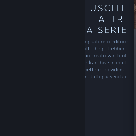
SCOPRI LE USCITE
PASSATE O GLI ALTRI
GIOCHI DI UNA SERIE
Esplora la pagina del tuo sviluppatore o editore
preferito per scoprire altri prodotti che potrebbero
interessarti. Gli autori che hanno creato vari titoli
possono presentare le loro serie e franchise in molti
modi diversi, oppure semplicemente mettere in evidenza
le loro nuove uscite o i prodotti più venduti.