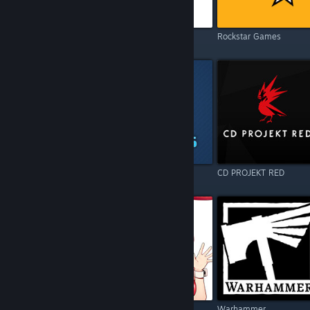
Electronic Arts
Square Enix
Rockstar Games
Resident Evil
Games Operators
CD PROJEKT RED
Call of Duty
Kagura Games
Warhammer