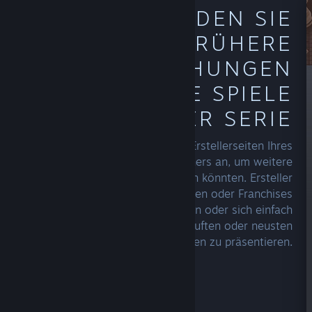
ERKUNDEN SIE
FRÜHERE
VERÖFFENTLICHUNGEN
ODER WEITERE SPIELE
EINER SERIE
Sehen Sie sich die Erstellerseiten Ihres
Lieblingsentwicklers oder -publishers an, um weitere
Spiele zu erkunden, die Ihnen gefallen könnten. Ersteller
mit mehreren Titeln können ihre Serien oder Franchises
auf verschiedene Arten ausstellen oder sich einfach
darauf konzentrieren, ihre meistverkauften oder neusten
Veröffentlichungen zu präsentieren.