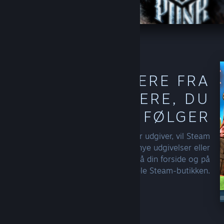
OPDAG MERE FRA
DE SKABERE, DU
FØLGER
Når du følger en udvikler eller udgiver, vil Steam
begynde at inkludere flere af deres nye udgivelser eller
gode tilbud i dine anbefalinger, på din forside og på
tværs af hele Steam-butikken.