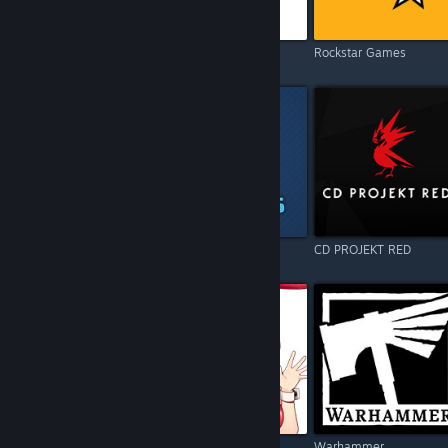
Electronic Arts
Square Enix
Rockstar Games
Resident Evil
Games Operators
CD PROJEKT RED
Call of Duty
Kagura Games
Warhammer