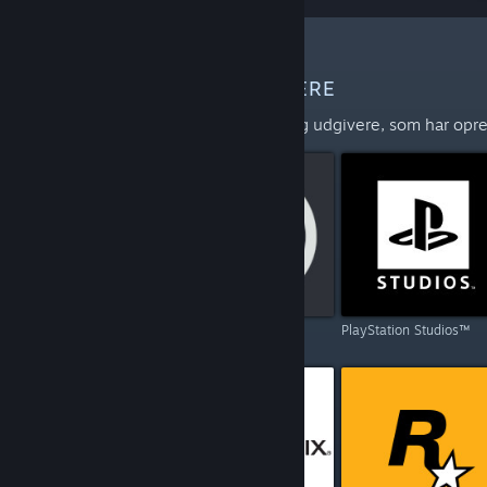
FLERE UDVIKLERE OG UDGIVERE
Udforsk den fulde liste over udviklere og udgivere, som har opre
Capcom
Ubisoft
PlayStation Studios™