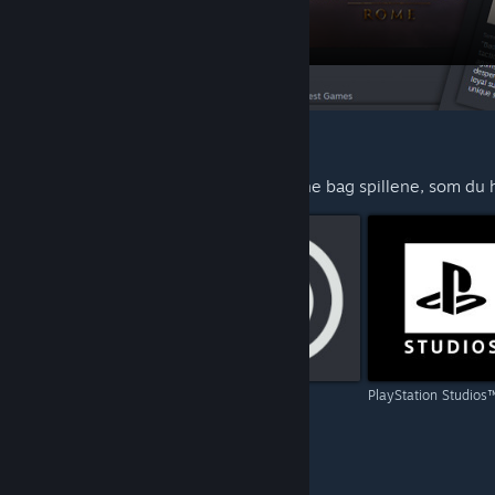
FORESLÅET TIL DIG
Udforsk mere fra udviklerne og udgiverne bag spillene, som du ha
Capcom
Ubisoft
PlayStation Studios