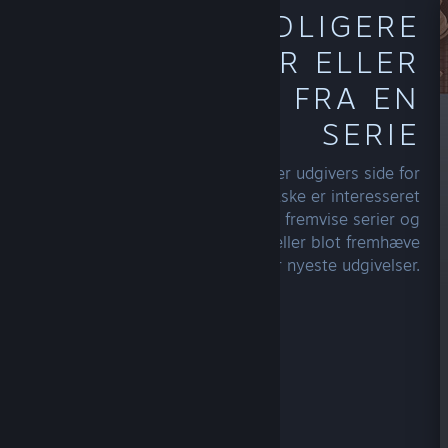
UDFORSK TIDLIGERE
UDGIVELSER ELLER
FLERE SPIL FRA EN
SERIE
Gennemse din foretrukne udvikler eller udgivers side for
at se andet, de har lavet, som du måske er interesseret
i. Skabere med flere titler kan fremvise serier og
franchises på forskellige måder eller blot fremhæve
deres topsællerter eller nyeste udgivelser.