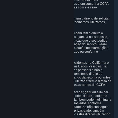
privacidade relativamente aos Dados Pessoais que recolhemos.
Estamos empenhados em respeitar estes direitos e em cumprir a CCPA.
Estes direitos e as práticas da Valve relacionadas com eles são
explicados a seguir.
Direito a saber.
Ao abrigo da CCPA, o utilizador tem o direito de solicitar
que lhe divulguemos os Dados Pessoais que recolhemos, utilizamos,
divulgamos e vendemos.
Direito a solicitar a eliminação.
O utilizador também tem o direito a
solicitar a eliminação de Dados Pessoais que estejam na nossa posse,
sujeito a determinadas exceções. Tenha em atenção que o seu pedido
de eliminação de dados pode afetar a sua utilização do serviço Steam
em alguns casos, e que podemos recusar a eliminação de informações
por motivos definidos nesta Política de Privacidade ou conforme
permitido pela CCPA.
Outros direitos.
A CCPA também confere aos residentes na Califórnia o
direito de optar por não permitir a venda dos seus Dados Pessoais. Tal
como descrito na secção 5, não vendemos dados pessoais e não o
fizemos nos últimos 12 meses. O utilizador também tem o direito de
receber um aviso sobre as nossas práticas aquando da recolha ou antes
da recolha dos seus Dados Pessoais. Por fim, o utilizador tem o direito de
não ser discriminado por exercer os seus direitos ao abrigo da CCPA.
Exercer os seus direitos.
O principal meio de aceder, gerir ou eliminar
os seus Dados Pessoais é através do Painel de privacidade, conforme
descrito na secção 6 desta Política. Os clientes também podem eliminar a
respetiva conta Steam e os Dados Pessoais associados, conforme
descrito na secção 6.3 desta Política de Privacidade. Se não conseguir
aceder ou eliminar dados através do Painel de privacidade, também
pode contactar-nos com um pedido para exercer estes direitos utilizando