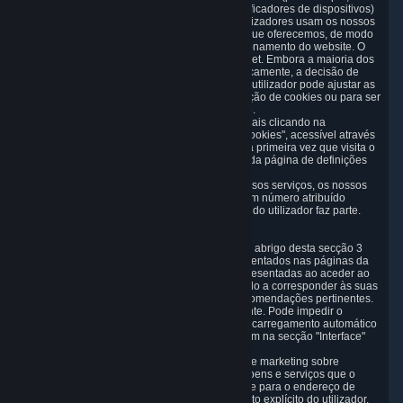
beacons, píxeis, etiquetas de anúncios e identificadores de dispositivos)
para nos ajudar a analisar a forma como os utilizadores usam os nossos
serviços, bem como para otimizar os serviços que oferecemos, de modo
a melhorar o marketing, as análises ou o funcionamento do website. O
uso de Cookies é uma prática comum na Internet. Embora a maioria dos
browsers de Internet aceitem cookies automaticamente, a decisão de
aceitar ou não os cookies cabe ao utilizador. O utilizador pode ajustar as
definições do seu browser para impedir a receção de cookies ou para ser
notificado sempre que lhe é enviado um cookie.
O utilizador pode gerir o uso de cookies opcionais clicando na
hiperligação para a "página de definições de cookies", acessível através
do banner sobre cookies que é apresentado na primeira vez que visita o
nosso website, e a qualquer momento através da página de definições
de cookies, disponível
aqui
.
Quando o utilizador visita qualquer um dos nossos serviços, os nossos
servidores registam o seu endereço IP, que é um número atribuído
automaticamente à rede da qual o computador do utilizador faz parte.
3.7 Recomendações de conteúdo
Podemos processar informações recolhidas ao abrigo desta secção 3
para que conteúdos, produtos e serviços apresentados nas páginas da
loja Steam e as mensagens de atualização apresentadas ao aceder ao
cliente Steam possam ser configurados de modo a corresponder às suas
necessidades e preenchidos com ofertas e recomendações pertinentes.
Isto é feito para melhorar a experiência do cliente. Pode impedir o
processamento dos seus dados ao desativar o carregamento automático
da página da loja Steam e as notificações Steam na secção "Interface"
das definições do cliente Steam.
A Valve pode enviar ao utilizador mensagens de marketing sobre
produtos e serviços que sejam semelhantes a bens e serviços que o
utilizador tenha solicitado anteriormente à Valve para o endereço de
email do utilizador, ou mediante o consentimento explícito do utilizador.