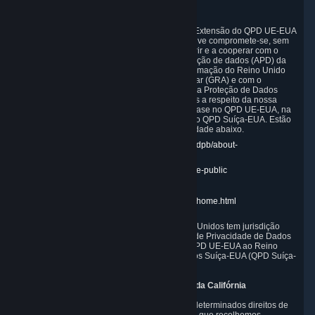
search
Em conformidade com o QPD UE-EUA, com a Extensão do QPD UE-EUA
ao Reino Unido e com o QPD Suíça-EUA, a Valve compromete-se, sem
custos para a pessoa singular afetada, a cumprir e a cooperar com o
painel estabelecido pelas autoridades de proteção de dados (APD) da
UE, com o Gabinete do Comissário para a Informação do Reino Unido
(ICO), com a Autoridade Reguladora de Gibraltar (GRA) e com o
Comissário Federal Suíço para a Informação e a Proteção de Dados
(FDPIC) relativamente a queixas não resolvidas a respeito da nossa
abordagem a dados pessoais recebidos com base no QPD UE-EUA, na
Extensão do QPD UE-EUA ao Reino Unido e no QPD Suíça-EUA. Estão
disponíveis ligações para o site de cada autoridade abaixo.
APD da UE:
https://edpb.europa.eu/about-edpb/about-
edpb/members_pt
ICO do Reino Unido:
https://ico.org.uk/for-the-public
GRA:
https://www.gra.gi/data-protection
FDPIC:
https://www.edoeb.admin.ch/edoeb/home.html
A Comissão Federal do Comércio dos Estados Unidos tem jurisdição
sobre a conformidade da Valve com o Quadro de Privacidade de Dados
UE-EUA (QPD UE-EUA), com a Extensão do QPD UE-EUA ao Reino
Unido e com o Quadro de Privacidade de Dados Suíça-EUA (QPD Suíça-
EUA).
10. Informações adicionais para utilizadores da Califórnia
A CCPA concede aos residentes na Califórnia determinados direitos de