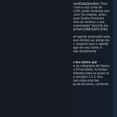
o formulário disponível em
https://help.steampowered.com/wizard/HelpAccountDataQuestion
. Para
verificar a sua identidade, terá de iniciar sessão com a sua conta de
utilizador do Steam para utilizar o formulário. Por fim, pode contactar-nos
com um pedido para questions@valvesoftware.com. No entanto, antes
de fornecermos acesso a ou eliminarmos quaisquer Dados Pessoais
com base num pedido recebido por e-mail, teremos de verificar a sua
identidade utilizando o processo de "Prova de propriedade" descrito em
https://support.steampowered.com/kb_article.php?ref=2268-EAFZ-9762
.
Pode designar, por escrito ou por procuração, um agente autorizado para
efetuar pedidos em seu nome para exercer os seus direitos ao abrigo da
CCPA. Antes de aceitar tal pedido de um agente, exigimos que o agente
forneça prova de que o utilizador o autorizou a agir em seu nome, e
poderemos precisar que confirme a sua identidade diretamente
connosco.
Categorias, fontes, finalidades e destinatários dos dados que
recolhemos.
Nos últimos 12 meses, recolhemos as categorias de Dados
Pessoais descritas na secção 3 desta Política de Privacidade. As fontes
das quais recolhemos Dados Pessoais e as finalidades para as quais os
recolhemos e os processamos são descritas nas secções 2 e 3. Nos
últimos 12 meses, divulgámos para fins comerciais cada uma das
categorias de Dados Pessoais com as categorias de terceiros, conforme
descrito na secção 5.
Data de revisão: 14 de fevereiro de 2025
Feedback de privacidade