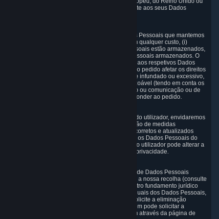
Enquanto residente do Espaço Económico Europeu, do Reino Unido ou
da Suíça, tem os seguintes direitos relativamente aos seus Dados
Pessoais:
6.1 Direito de acesso.
O utilizador tem o direito de consultar os Dados Pessoais que mantemos
sobre o mesmo, ou seja, o direito de exigir, sem qualquer custo, (i)
informação que indique se os seus Dados Pessoais estão armazenados,
(ii) acesso a e/ou (iii) duplicados dos Dados Pessoais armazenados. O
utilizador pode exercer o seu direito de acesso aos respetivos Dados
Pessoais através do Painel de privacidade. Se o pedido afetar os direitos
e liberdades de terceiros ou for manifestamente infundado ou excessivo,
reservamo-nos o direito de cobrar uma taxa razoável (tendo em conta os
custos administrativos de fornecer a informação ou comunicação ou de
realizar a ação solicitada) ou de recusar a responder ao pedido.
6.2 Direito de retificação.
No caso de processarmos os Dados Pessoais do utilizador, envidaremos
esforços para garantir, através da implementação de medidas
adequadas, que esses Dados Pessoais estão corretos e atualizados
para os fins para os quais foram recolhidos. Se os Dados Pessoais do
utilizador estiverem incorretos ou incompletos, o utilizador pode alterar a
informação que forneceu através do Painel de privacidade.
6.3. Direito à eliminação.
O utilizador tem o direito de obter a eliminação de Dados Pessoais
relativos ao utilizador se o motivo que justificou a nossa recolha (consulte
a secção 2 acima) já não existir ou se existir outro fundamento jurídico
para a sua eliminação. No caso de itens individuais dos Dados Pessoais,
edite-os através do Painel de privacidade ou solicite a eliminação
através da página de suporte do Steam. Também pode solicitar a
eliminação da sua conta de utilizador do Steam através da página de