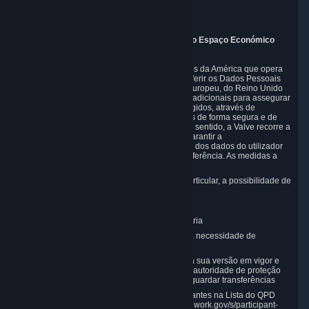
Piuls 5, Hardturmstrasse 11
8005 Zurich
Switzerland
9. Informações adicionais para utilizadores do Espaço Económico
Europeu, Reino Unido e Suíça
Enquanto empresa sediada nos Estados Unidos da América que opera
um serviço de jogos mundial, poderemos transferir os Dados Pessoais
do utilizador para fora do Espaço Económico Europeu, do Reino Unido
ou da Suíça. Nesse caso, tomaremos medidas adicionais para assegurar
que os Dados Pessoais do utilizador são protegidos, através de
garantias legais adequadas, e que são tratados de forma segura e de
acordo com esta Política de Privacidade. Neste sentido, a Valve recorre a
medidas contratuais ou de organização para garantir a
confidencialidade, a segurança e a integridade dos dados do utilizador
relativamente à sua recolha, tratamento e transferência. As medidas a
que recorremos incluem, não exclusivamente:
Minimização da recolha de dados — em particular, a possibilidade de
criar e operar contas anónimas
Pseudonimização de dados
Encriptação conforme os padrões da indústria
Permissão de acesso a dados com base na necessidade de
informação
A utilização de cláusulas contratuais-tipo na sua versão em vigor e
aprovadas pela Comissão Europeia e pela autoridade de proteção
de dados do Reino Unido (ICO) para salvaguardar transferências
A certificação e participação no QPD, constantes na Lista do QPD
disponível em https://www.dataprivacyframework.gov/s/participant-