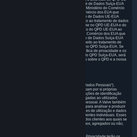
EUA ao Reino Unido e o Quadro de Privacidade de Dados Suíça-EUA
(QPD Suíça-EUA), conforme estabelecido pelo Ministério do Comércio
dos EUA. A Valve certificou ao Ministério do Comércio dos EUA que
cumpre os Princípios do Quadro de Privacidade de Dados UE-EUA
(Princípios do QPD UE-EUA) no que diz respeito ao tratamento de dados
pessoais recebidos da União Europeia com base no QPD UE-EUA e do
Reino Unido (e Gibraltar) com base na Extensão do QPD UE-EUA ao
Reino Unido. A Valve certificou ao Ministério do Comércio dos EUA que
cumpre os Princípios do Quadro de Privacidade de Dados Suíça-EUA
(Princípios do QPD Suíça-EUA) no que diz respeito ao tratamento de
dados pessoais recebidos da Suíça com base no QPD Suíça-EUA. Se
houver algum conflito entre os termos desta política de privacidade e os
Princípios do QPD UE-EUA e/ou os Princípios do QPD Suíça-EUA, será
dada primazia aos Princípios. Mais informações sobre o QPD e a nossa
certificação podem ser encontradas em
https://www.dataprivacyframework.gov/
.
1. Definições
Onde abaixo falamos sobre dados pessoais ("Dados Pessoais"),
referimo-nos a quaisquer informações que possam por si próprias
identificar o utilizador individualmente ("Informações de identificação
pessoal") ou que possam estar indiretamente ligadas ao utilizador,
associando-o às Informações de identificação pessoal. A Valve também
processa dados anónimos, agregados ou não, para analisar e produzir
estatísticas relacionadas com os hábitos, padrões de utilização e dados
demográficos do conjunto dos clientes ou de clientes individuais. Esses
dados anónimos não permitem a identificação dos clientes aos quais se
referem. A Valve poderá partilhar dados anónimos, agregados ou não,
com terceiros.
Outros termos em maiúsculas nesta Política de Privacidade terão os