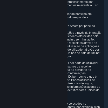
incluindo as informações necessárias para processamento das
encomendadas junto do operador de pagamentos relevante ou, no
caso de bens físicos, das transportadoras;
Informações que o utilizador nos fornece quando participa em
passatempos, concursos e torneios, ou quando responde a
inquéritos, por ex., informações de contacto.
3.4 Utilização do software cliente e dos websites Steam por parte do
utilizador
Recolhemos uma grande variedade de informações através da interação
geral do utilizador nos websites, Conteúdos e Serviços oferecidos pelo
Steam. Os Dados Pessoais recolhidos podem incluir, sem limitação,
informações do browser e do dispositivo, dados recolhidos através de
interações eletrónicas automáticas e dados de utilização de aplicações.
Da mesma forma, monitorizamos a navegação do utilizador através dos
nossos websites e aplicações para confirmar que não se trata de um bot
e com o intuito de otimizarmos os nossos serviços.
3.5 Utilização dos jogos e de outras subscrições por parte do utilizador
Para prestarmos os serviços ao utilizador, precisamos de recolher,
armazenar e utilizar diversas informações acerca da atividade do
utilizador nos nossos Conteúdos e Serviços. As "Informações
relacionadas com conteúdos" incluem a Steam ID, bem como o que é
habitualmente denominado "estatísticas de jogo". Por estatísticas de
jogo, referimo-nos a informações acerca de preferências de jogos,
progressão nos jogos, tempo de jogo, bem como informações acerca do
dispositivo utilizado, definições do dispositivo, identificadores únicos do
dispositivo e dados de falhas.
3.6 Dados de localização e Cookies
Utilizamos "Cookies", que são ficheiros de texto colocados no
computador do utilizador, e tecnologias semelhantes (por exemplo, web