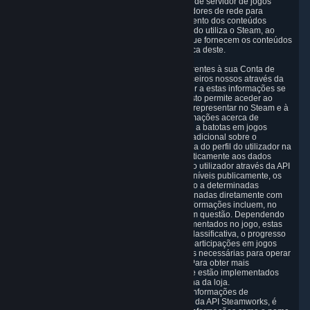
rede para distribuição de conteúdos e serviços de servidor de jogos
relacionados com o Steam. Os nossos fornecedores de rede para
distribuição de conteúdos permitem o fornecimento dos conteúdos
digitais solicitados pelo utilizador, por ex., quando utiliza o Steam, ao
utilizar um sistema de servidores distribuídos que fornecem os conteúdos
ao utilizador com base na localização geográfica deste.
5.4 Disponibilizamos determinados dados referentes à sua Conta de
utilizador do Steam a outros jogadores e a parceiros nossos através da
API Steamworks. Qualquer pessoa pode aceder a estas informações se
procurar a Steam ID do utilizador. No mínimo, isto permite aceder ao
nome público que o utilizador escolheu para o representar no Steam e à
respetiva imagem de Avatar, bem como a informações acerca de
exclusões que o utilizador tenha sofrido devido a batotas em jogos
multijogador. O acesso a qualquer informação adicional sobre o
utilizador pode ser controlado através da página do perfil do utilizador na
Comunidade Steam; é possível aceder automaticamente aos dados
disponíveis publicamente na página de perfil do utilizador através da API
Steamworks. Para além das informações disponíveis publicamente, os
programadores e editores dos jogos têm acesso a determinadas
informações a partir da API Steamworks relacionadas diretamente com
os utilizadores dos jogos que operam. Estas informações incluem, no
mínimo, se o utilizador é proprietário do jogo em questão. Dependendo
dos serviços Steamworks que estiverem implementados no jogo, estas
informações poderão também incluir a tabela classificativa, o progresso
do utilizador no jogo, os feitos alcançados, as participações em jogos
multijogador, itens do jogo e outras informações necessárias para operar
o jogo e prestar serviços de apoio ao mesmo. Para obter mais
informações sobre os serviços Steamworks que estão implementados
num jogo específico, consulte a respetiva página da loja.
Apesar de não partilharmos intencionalmente Informações de
identificação pessoal sobre o utilizador através da API Steamworks, é