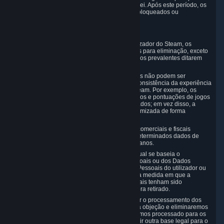
de armazenamento e retenção obrigatório por lei. Após este período, os
Dados Pessoais do utilizador são eliminados, bloqueados ou
anonimizados, conforme o disposto por lei.
Em particular:
Se o utilizador terminar a sua Conta de utilizador do Steam, os
respetivos Dados Pessoais serão marcados para eliminação, exceto
se os requisitos legais ou outros fins legítimos prevalentes ditarem
um armazenamento mais prolongado.
Em determinados casos, os Dados Pessoais não podem ser
totalmente eliminados, a fim de garantir a consistência da experiência
de jogo ou do Mercado da Comunidade Steam. Por exemplo, os
jogos do utilizador que tenham afetado dados e pontuações de jogos
de outros jogadores não podem ser eliminados; em vez disso, a
ligação do utilizador a tais jogos será anonimizada de forma
permanente.
Tenha em atenção que, ao abrigo das leis comerciais e fiscais
estatutárias, a Valve é obrigada a manter determinados dados de
transações por um período de até dez (10) anos.
Se o utilizador retirar o consentimento no qual se baseia o
processamento dos respetivos Dados Pessoais ou dos Dados
Pessoais do filho, eliminaremos os Dados Pessoais do utilizador ou
os Dados Pessoais do filho sem demora, na medida em que a
recolha e processamento dos dados pessoais tenham sido
realizados com base no consentimento agora retirado.
Se o utilizador exercer o direito de contestar o processamento dos
respetivos Dados Pessoais, analisaremos a objeção e eliminaremos
sem demora os Dados Pessoais que tenhamos processado para os
fins agora alvos de objeção, exceto se existir outra base legal para o