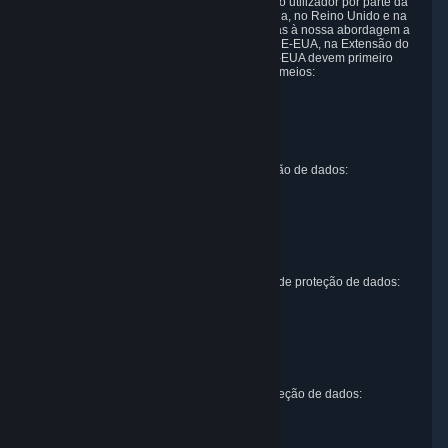
recolha e utilização de informações pessoais do utilizador por parte da
Valve. As pessoas singulares na União Europeia, no Reino Unido e na
Suíça que tenham questões ou queixas relativas à nossa abordagem a
dados pessoais recebidos com base no QPD UE-EUA, na Extensão do
QPD UE-EUA ao Reino Unido e no QPD Suíça-EUA devem primeiro
contactar a Valve através de um dos seguintes meios:
Valve Corporation
Att. Data Protection officer
P.O. Box 1688
Bellevue, WA 98009
Representante da UE para questões de proteção de dados:
Valve GmbH i.L.
Att. Legal
Alstertwiete 3
D-20099 Hamburg
Germany
Representante do Reino Unido para questões de proteção de dados:
RIVACY Ltd.
St James' Hall
Mill Road
Lancing, West Sussex
England, BN15 0PT
Representante da Suíça para questões de proteção de dados:
RIVACY Switzerland GmbH
c/o epartners Rechtsanwälte AG