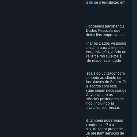
processamento e manutenção desses dados ou se a legislação em
vigor nos obrigar a manter esses dados.
5. Quem tem acesso aos dados
A Valve não vende Dados Pessoais. No entanto, podemos partilhar ou
fornecer acesso a cada uma das categorias de Dados Pessoais que
recolhemos, conforme necessário, para os seguintes fins empresariais.
5.1 A Valve e as suas subsidiárias poderão partilhar os Dados Pessoais
do utilizador entre si e utilizá-los na medida necessária para atingir os
fins indicados na secção 2 acima. Em caso de reorganização, venda ou
fusão, poderemos transferir Dados Pessoais para terceiros sujeitos à
legislação aplicável, aos Princípios e requisitos de responsabilidade
previstos no QPD.
5.2 Também poderemos partilhar os Dados Pessoais do utilizador com
os nossos fornecedores que prestam serviços de apoio ao cliente em
relação a bens, Conteúdos e Serviços distribuídos através do Steam. Os
Dados Pessoais do utilizador serão utilizados de acordo com esta
Política de Privacidade e apenas na medida em que sejam necessários
para realizar os serviços de apoio ao cliente. A Valve cumpre os
Princípios no que diz respeito a todas as transferências posteriores de
Dados Pessoais da UE, da Suíça e do Reino Unido, incluindo as
disposições que regem a responsabilidade relativa a transferências
posteriores.
5.3 Em conformidade com as normas da Internet, também poderemos
partilhar determinadas informações (incluindo o endereço IP e a
identificação dos conteúdos do Steam aos quais o utilizador pretende
aceder) com os nossos fornecedores de rede que prestam serviços de