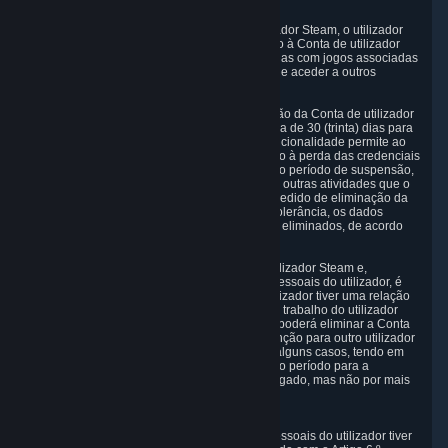
suporte do Steam.
Em resultado da eliminação da Conta de utilizador Steam, o utilizador
perderá o acesso aos serviços Steam, incluindo à Conta de utilizador
Steam, a subscrições e informações relacionadas com jogos associadas
à Conta de utilizador Steam e a possibilidade de aceder a outros
serviços através da Conta de utilizador Steam.
A partir do momento em que solicita a eliminação da Conta de utilizador
Steam, o utilizador tem um período de tolerância de 30 (trinta) dias para
recuperar a Conta de utilizador Steam. Esta funcionalidade permite ao
utilizador não perder a conta por engano devido à perda das credenciais
de conta ou devido a conta pirateada. Durante o período de suspensão,
poderemos concluir as atividades financeiras e outras atividades que o
utilizador possa ter iniciado antes de enviar o pedido de eliminação da
Conta de utilizador Steam. Após o período de tolerância, os dados
pessoais associado à conta do utilizador serão eliminados, de acordo
com a secção 4. acima.
Em alguns casos, a eliminação da Conta de utilizador Steam e,
consequentemente, a eliminação dos Dados Pessoais do utilizador, é
complicada. Nomeadamente, se a conta do utilizador tiver uma relação
comercial com a Valve, por exemplo, devido ao trabalho do utilizador
para um programador de jogos, o utilizador só poderá eliminar a Conta
de utilizador Steam após ter transferido esta função para outro utilizador
ou tiver dissolvido esta relação comercial. Em alguns casos, tendo em
conta a complexidade e o número de pedidos, o período para a
eliminação de Dados Pessoais poderá ser alargado, mas não por mais
de dois meses.
6.4 Direito de objeção.
Quando o nosso processamento dos Dados Pessoais do utilizador tiver