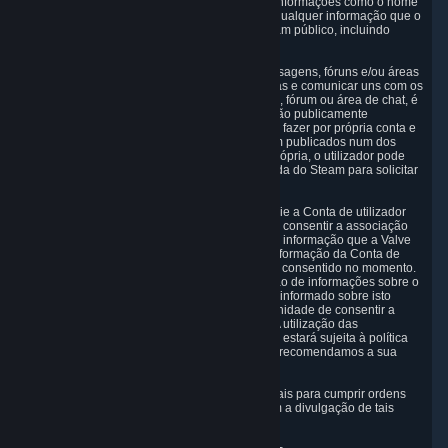
possível aceder através da API Steamworks a informações como o nome
real ou o endereço de e-mail do utilizador e a qualquer informação que o
utilizador partilhe sobre si próprio no perfil Steam público, incluindo
informações que o poderão identificar.
5.5 A comunidade Steam inclui painéis de mensagens, fóruns e/ou áreas
de chat onde os utilizadores podem trocar ideias e comunicar uns com os
outros. Ao publicar uma mensagem num painel, fórum ou área de chat, é
preciso ter em atenção que as informações estão publicamente
disponíveis online, pelo que o utilizador o deve fazer por própria conta e
risco. Se os Dados Pessoais do utilizador forem publicados num dos
fóruns da nossa comunidade contra vontade própria, o utilizador pode
utilizar a função de denúncia na página de ajuda do Steam para solicitar
a respetiva eliminação.
5.6 A Valve pode permitir que o utilizador associe a Conta de utilizador
Steam a uma conta de terceiros. Se o utilizador consentir a associação
entre contas, a Valve pode recolher e combinar informação que a Valve
esteja autorizada a receber de terceiros com informação da Conta de
utilizador Steam ao nível que o utilizador tenha consentido no momento.
Se a associação das contas exigir a transmissão de informações sobre o
utilizador da Valve a terceiros, o utilizador será informado sobre isto
antes da associação e ser-lhe-á dada a oportunidade de consentir a
associação e a transmissão das informações. A utilização das
informações do utilizador por parte de terceiros estará sujeita à política
de privacidade do terceiro em causa, pelo que recomendamos a sua
leitura.
5.7 A Valve poderá disponibilizar Dados Pessoais para cumprir ordens
judiciais ou leis e regulamentos que nos exijam a divulgação de tais
informações.