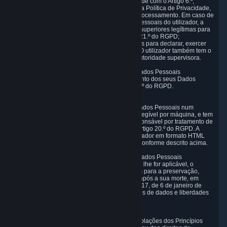
como base interesses legítimos em conformidade com o Artigo 6.º,
número 1, alínea f) do RGPD / secção 2.c) desta Política de Privacidade,
o utilizador tem o direito de não permitir este processamento. Em caso de
objeção, deixaremos de processar os Dados Pessoais do utilizador, a
não ser que existam razões preponderantes e superiores legítimas para
o processamento, conforme descrito no Artigo 21.º do RGPD;
nomeadamente, se os dados forem necessários para declarar, exercer
ou defender um direito num processo judicial. O utilizador também tem o
direito de apresentar uma reclamação numa autoridade supervisora.
6.5 Direito a restringir o tratamento dos seus Dados Pessoais
O utilizador tem o direito de restringir o tratamento dos seus Dados
Pessoais nas condições definidas no artigo 18.º do RGPD.
6.6 Direito à portabilidade dos Dados Pessoais
O utilizador tem o direito de receber os seus Dados Pessoais num
formato estruturado, utilizado habitualmente e legível por máquina, e tem
o direito de transmitir esses dados a outro responsável por tratamento de
dados, ao abrigo das condições definidas no artigo 20.º do RGPD. A
Valve disponibiliza os Dados Pessoais do utilizador em formato HTML
estruturado através do Painel de privacidade, conforme descrito acima.
6.7 Direito ao controlo post-mortem dos seus Dados Pessoais
Se a legislação francesa de proteção de dados lhe for aplicável, o
utilizador tem o direito de estabelecer diretrizes para a preservação,
eliminação e transmissão de Dados Pessoais após a sua morte, em
conformidade com o artigo 40-1.º da Lei n.º 78-17, de 6 de janeiro de
1978, relativa à informação, tecnologia, ficheiros de dados e liberdades
cívicas.
6.8 Arbitragem
Se a Valve não resolver quaisquer alegadas violações dos Princípios