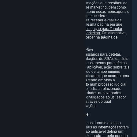
Nesse caso, a Valve também pode usar as informações que recolheu do
utilizador para personalizar essas mensagens de marketing, bem como
para recolher informações sobre se o utilizador abriu essas mensagens e
sobre as hiperligações no texto das mesmas a que acedeu.
Pode recusar ou retirar o seu consentimento para receber e-mails de
marketing a qualquer momento, fazendo-o na mesma página em que
consentiu em receber os e-mails, ou ao clicar na ligação para "anular
subscrição" fornecida em todos os e-mails de marketing.
Em alternativa,
pode escolher os tipos de e-mail que deseja receber na
página de
definições de e-mail
.
3.8 Informações necessárias para detetar violações
Recolhemos determinados dados que são necessários para detetar,
investigar e prevenir fraude, batotas e outras violações do SSA e das leis
aplicáveis ("Violações"). Estes dados são utilizados apenas para efeitos
de deteção, investigação, prevenção e, quando aplicável, ação sobre tais
Violações, sendo guardados apenas pelo período de tempo mínimo
necessário para esta finalidade. Se os dados indicarem que ocorreu uma
Violação, continuaremos a armazenar os dados tendo em vista a
declaração, o exercício ou a defesa de um direito num processo judicial
até à prescrição aplicável ou até que o processo judicial relacionado
tenha sido resolvido. Tenha em atenção que os dados armazenados
especificamente para este fim não poderão ser divulgados ao utilizador
caso tal divulgação comprometa o mecanismo através do qual
detetamos, investigamos e prevenimos tais Violações.
4. Durante quando tempo guardamos os dados
Armazenamos as informações do utilizador apenas durante o tempo
necessário para cumprir os objetivos para os quais as informações foram
recolhidas e processadas ou — caso a legislação aplicável defina um
período de armazenamento e retenção mais prolongado — pelo período