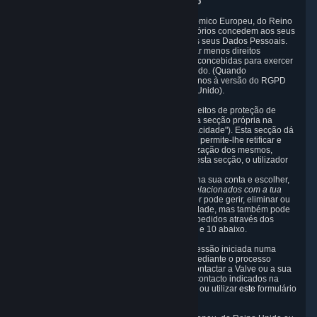
6. Os seus direitos e mecanismos de controlo
As leis de proteção de dados do Espaço Económico Europeu, do Reino
Unido, da Suíça, da Califórnia e de outros territórios concedem aos seus
cidadãos determinados direitos em relação aos seus Dados Pessoais.
Embora outras jurisdições possam proporcionar menos direitos
estatutários, nós disponibilizamos ferramentas concebidas para exercer
tais direitos aos nossos clientes em todo o mundo. (Quando
mencionamos o RGPD nesta secção, referimo-nos à versão do RGPD
que se aplica ao utilizador na UE ou no Reino Unido).
Para que o utilizador possa exercer os seus direitos de proteção de
dados de uma forma simples, dispomos de uma secção própria na
página de suporte do Steam (o "Painel de privacidade"). Esta secção dá
ao utilizador acesso aos seus Dados Pessoais, permite-lhe retificar e
eliminar dados, se necessário, e opor-se à utilização dos mesmos,
quando considerar necessário. Para aceder a esta secção, o utilizador
deve visitar a página de suporte do Steam, em
https://help.steampowered.com
, iniciar sessão na sua conta e escolher,
no menu, as opções
A minha conta -> Dados relacionados com a tua
Conta Steam
. Na maioria dos casos, o utilizador pode gerir, eliminar ou
aceder a Dados Pessoais no Painel de privacidade, mas também pode
contactar a Valve relativamente a questões ou pedidos através dos
processos de contacto descritos nas secções 8 e 10 abaixo.
Enquanto visitante do website do Steam sem sessão iniciada numa
conta, o utilizador pode controlar os Cookies mediante o processo
descrito na secção 3.6 acima. Também pode contactar a Valve ou a sua
representante europeia através dos dados de contacto indicados na
secção 8 abaixo, para exercer os seus direitos, ou utilizar
este
formulário
online.