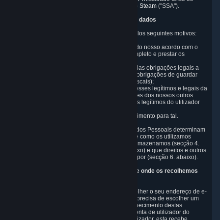
significados definidos no
Acordo de Subscrição Steam
("SSA").
2. Por que motivo a Valve recolhe e processa dados
A Valve recolhe e processa Dados Pessoais pelos seguintes motivos:
a) quando for necessário para o desempenho do nosso acordo com o
utilizador para fornecer um serviço de jogo completo e prestar os
Conteúdos e Serviços associados;
b) quando for necessário para o cumprimento das obrigações legais a
que estamos sujeitos (por exemplo, as nossas obrigações de guardar
determinadas informações ao abrigo das leis fiscais);
c) quando for necessário para os fins dos interesses legítimos e legais da
Valve ou de terceiros (por exemplo, os interesses dos nossos outros
clientes), exceto quando os direitos e interesses legítimos do utilizador
prevalecem sobre tais interesses; ou
d) quando o utilizador tiver dado o seu consentimento para tal.
Estes motivos para recolher e processar os Dados Pessoais determinam
e limitam os Dados Pessoais que recolhemos e como os utilizamos
(secção 3. abaixo), durante quanto tempo os armazenamos (secção 4.
abaixo), quem lhes tem acesso (secção 5. abaixo) e que direitos e outros
mecanismos de controlo o utilizador tem ao dispor (secção 6. abaixo).
3. Tipos de dados que recolhemos e fontes de onde os recolhemos
3.1 Dados básicos de conta
Quando configurar uma Conta, a Valve vai recolher o seu endereço de e-
mail e país de residência. O utilizador também precisa de escolher um
nome de utilizador e uma palavra-passe. O fornecimento destas
informações é necessário para registar uma Conta de utilizador do
Steam. Durante a configuração da conta do utilizador, esta recebe