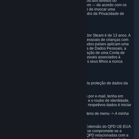
através de qualquer outro mecanismo do QPD ou dos direitos do
utilizador ao abrigo desta secção, o utilizador tem — de acordo com os
requisitos do Anexo I do QPD — a possibilidade de invocar uma
arbitragem vinculativa perante o Painel do Quadro de Privacidade de
Dados UE-EUA.
7. Crianças
A idade mínima para criar uma Conta de utilizador Steam é de 13 anos. A
Valve não recolherá intencionalmente Dados Pessoais de crianças com
idades inferiores. Na medida em que determinados países aplicam uma
idade de consentimento superior para a recolha de Dados Pessoais, a
Valve requer consentimento parental para a criação de uma Conta de
utilizador Steam e para a recolha de Dados Pessoais associados à
mesma. A Valve incentiva os pais a educarem os seus filhos a nunca
partilharem informações pessoais online.
8. Informações de contacto
Pode entrar em contacto com o responsável pela proteção de dados da
Valve através do endereço indicado a seguir.
Embora analisemos todos os pedidos enviados por e-mail, tenha em
atenção que para combater a fraude, o assédio e o roubo de identidade,
a única forma de aceder, retificar ou eliminar os respetivos dados é iniciar
sessão com a Conta de utilizador Steam em
http://help.steampowered.com
e selecionar os itens de menu
-> A minha
conta -> Ver dados da conta
.
Em conformidade com o QPD UE-EUA, com a Extensão do QPD UE-EUA
ao Reino Unido e com o QPD Suíça-EUA, a Valve compromete-se a
resolver queixas a propósito dos Princípios do QPD relacionadas com a