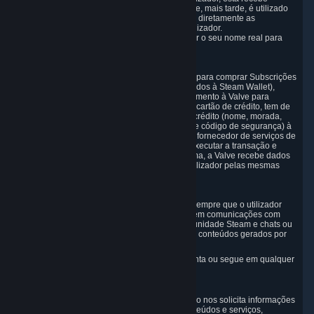
automaticamente um número (a "Steam ID") que, mais tarde, é utilizado
para identificar a conta do utilizador, sem expor diretamente as
Informações de identificação pessoal desse utilizador.
O utilizador não precisa de fornecer nem utilizar o seu nome real para
configurar uma Conta de utilizador do Steam.
3.2 Dados de transações e pagamentos
Para efetuar uma transação no Steam (por ex., para comprar Subscrições
de Conteúdos e Serviços ou para adicionar fundos à Steam Wallet),
poderá ser necessário fornecer dados de pagamento à Valve para
permitir a transação. Se o utilizador pagar com cartão de crédito, tem de
fornecer as informações normais do cartão de crédito (nome, morada,
número do cartão de crédito, data de validade e código de segurança) à
Valve, que a Valve irá processar e transmitir ao fornecedor de serviços de
pagamento escolhido pelo utilizador a fim de executar a transação e
realizar verificações antifraude. Da mesma forma, a Valve recebe dados
do fornecedor de serviços de pagamento do utilizador pelas mesmas
razões.
3.3 Outros dados que submeta explicitamente
Recolhemos e processamos Dados Pessoais sempre que o utilizador
fornece explicitamente tais dados ou os envia em comunicações com
terceiros no Steam, por ex., em fóruns da Comunidade Steam e chats ou
quando o utilizador fornece feedback ou outros conteúdos gerados por
si. Estes dados incluem:
Informações que o utilizador publica, comenta ou segue em qualquer
um dos nossos conteúdos e serviços;
Informações enviadas por chat;
Informações que o utilizador fornece quando nos solicita informações
ou assistência, ou quando nos compra conteúdos e serviços,