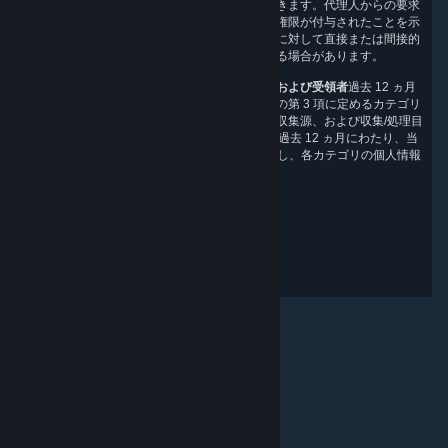
委任状により正式な代理人を指名することができます。代理人からの要求
に応じる前に、当社は、代理人として行為する権限が付与されたことを示
す証拠の提出を代理人に求めます。また、当社に対して直接または間接的
な本人確認を行っていただくようお客様に求める場合があります。
当社が収集する情報のカテゴリ、収集源、目的および受領者
過去 12 ヵ月
にわたり、当社は、このプライバシーポリシーの第 3 項に定めるカテゴリ
の個人データを収集しています。個人データの収集源、および収集/処理目
的は、第 2 項および第 3 項に記載しています。過去 12 ヵ月にわたり、当
社は、第 5 項に記載するカテゴリの第三者に対し、各カテゴリの個人情報
を業務目的で開示しています。
改定日：2024 年 2 月 14 日
プライバシーフィードバック
© Valve Corporation. All rights reserved. 商標はすべて米
国およびその他の国の各社が所有します。
プライバシー