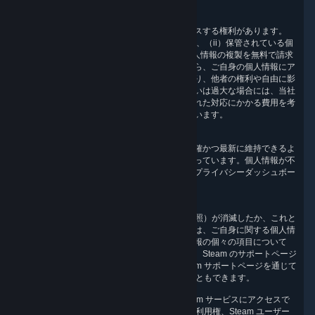
6.1 アクセス権
お客様には、当社が保有する個人情報にアクセスする権利があります。
（i）自身の個人情報が保管されているかの情報、（ii）保管されている個
人情報へのアクセス、（iii）保管されている個人情報の複製を無料で請求
いただけます。プライバシーダッシュボードから、ご自身の個人情報にア
クセスする権利を行使できます。この請求により、他者の権利や自由に影
響が及ぶ、または請求が明らかに事実無根あるいは過大な場合には、当社
は（情報の提供の管理費用、通信および請求された対応にかかる費用を考
慮して）妥当な料金を請求する権利を留保しています。
6.2 修正権
当社では、収集した目的に応じて個人情報を正確かつ最新に維持できるよ
う適切な対策を講じて、情報を処理するよう図っています。個人情報が不
正確または不完全な場合には、提供した情報をプライバシーダッシュボー
ドから変更することができます。
6.3.消去権
当社が個人情報を収集できた理由（第 2 項を参照）が消滅したか、これと
は別の削除の法的根拠が存在する場合、お客様は、ご自身に関する個人情
報の削除を求める権利を有しています。個人情報の個々の項目について
は、プライバシーダッシュボードで変更するか、Steam のサポートページ
を通じて削除を依頼してください。また、Steam サポートページを通じて
Steam ユーザーアカウントの削除を依頼することもできます。
Steam ユーザーアカウントを削除すると、Steam サービスにアクセスで
きなくなるため、Steam ユーザーアカウント、利用権、Steam ユーザー