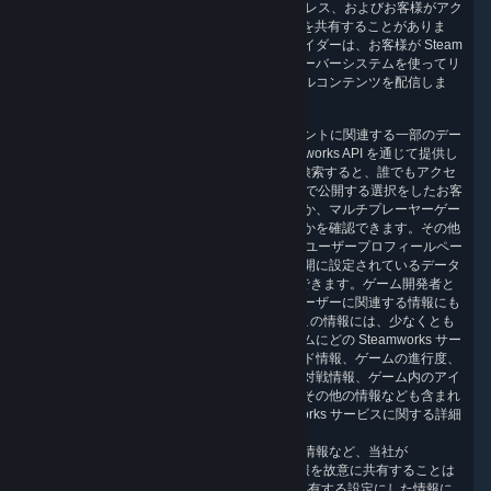
クプロバイダーとも、一部の個人情報（IP アドレス、およびお客様がアク
セスを希望する Steam コンテンツの ID など）を共有することがありま
す。当社のコンテンツ配信ネットワークプロバイダーは、お客様が Steam
を通じて、またはコンテンツを配信する配信サーバーシステムを使ってリ
クエストした（居住地により異なる）、デジタルコンテンツを配信しま
す。
5.4 当社では、お客様の Steam ユーザーアカウントに関連する一部のデー
タを他のプレーヤーや当社パートナーに Steamworks API を通じて提供し
ています。この情報は、お客様の Steam ID を検索すると、誰でもアクセ
スできます。検索により、少なくともSteam 上で公開する選択をしたお客
様の個人名とアバター画像にアクセスできるほか、マルチプレーヤーゲー
ムで不正行為をしたとして追放を受けていないかを確認できます。その他
の情報へのアクセスは、Steam コミュニティのユーザープロフィールペー
ジから管理できます。プロフィールページで公開に設定されているデータ
には、Steamworks API から自動的にアクセスできます。ゲーム開発者と
販売元は、公開情報のほか、運営するゲームユーザーに関連する情報にも
Steamworks API から直接アクセスできます。この情報には、少なくとも
対象のゲームの所有権が含まれています。ゲームにどの Steamworks サー
ビスが実装されているかにより、リーダーボード情報、ゲームの進行度、
現在までの到達度、マルチプレーヤーゲームの対戦情報、ゲーム内のアイ
テム、ゲームの運営とサポートの提供に必要なその他の情報なども含まれ
ています。特定のゲームに実装される Steamworks サービスに関する詳細
については、ストアページをご覧ください。
お客様の実名やメールアドレス、お客様の識別情報など、当社が
Steamworks API を通じてお客様の個人識別情報を故意に共有することは
ありませんが、公開の Steam プロフィールで共有する設定にした情報に