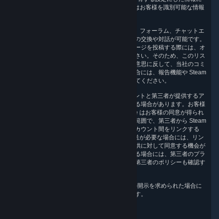
は Steamworks API からアクセスでき、一部にはお客様を識別可能な情報
が含まれている可能性があります。
5.5 Steam コミュニティにはメッセージボード、フォーラム、チャットエ
リアが用意されており、ユーザー間でアイデアの交換や対話が可能です。
ボード、フォーラム、チャットエリアにメッセージを投稿する際には、オ
ンラインで情報が公開されることにご注意ください。そのため、このリス
クはお客様ご自身の責任となります。お客様の意思に反して、当社のコミ
ュニティフォーラムに個人情報が掲載された場合には、報告機能や Steam
のヘルプサイトを使って、情報の削除を請求してください。
5.6 Valve は、お客様の Steam ユーザーアカウントと第三者が提供するア
カウントお客様がをリンクできるようにしている場合があります。お客様
がアカウント間のリンクに同意した場合、Valve はお客様の同意が得られ
た情報を収集、合成して、お客様の同意を得た範囲で、第三者から Steam
ユーザーアカウントの情報を受け取ります。アカウント間をリンクする
際、Valve から第三者へお客様の個人情報の転送が必要な場合には、リン
クする前にお客様に通知し、リンクと情報の提供に対して同意する機会が
提供されます。第三者がお客様の情報を利用する場合には、第三者のプラ
イバシーポリシーが適用されます。そのため、第三者のポリシーも確認す
るようお勧めします。
5.7 Valve は、裁判所命令や法規制で個人情報の開示を求められた場合に
は、これに準じて情報を開示することがあります。
6.お客様の権利および管理メカニズム