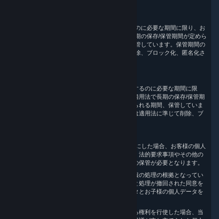
4.情報の保管期間
当社は、情報収集および処理の目的を達成するのに必要な期間に限り、お
客様の情報を保管します。または、適用法で長期の保存/保管期間が定めら
れている場合には、法令で求められる期間、保管しています。保管期間の
満了後、お客様の個人情報は適用法に準じて削除、ブロック化、匿名化さ
れます。
具体的には、以下を実施します。
当社は、情報収集および処理の目的を達成するのに必要な期間に限
り、お客様の情報を保管します。または、適用法で長期の保存/保管期
間が定められている場合には、法令で求められる期間、保管していま
す。保管期間の満了後、お客様の個人情報は適用法に準じて削除、ブ
ロック化、匿名化されます。
具体的には、以下を実施します。
お客様が Steam ユーザーアカウントを無効にした場合、お客様の個人
情報には削除の印が付けられます。ただし、法的要求事項やその他の
一般に正当な目的がある場合には、長期間の保管が必要となります。
ご自身の個人情報、またはお子様の個人情報の処理の根拠となってい
る同意を撤回された場合、個人情報の収集と処理が撤回された同意を
根拠としていた範囲で、お客様の個人データとお子様の個人データを
遅滞なく削除します。
ご自身の個人情報の処理に異議を申し立てる権利を行使した場合、当