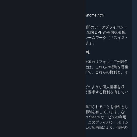
英国 ICO：
https://ico.org.uk/for-the-public/
GRA：
https://www.gra.gi/data-protection
FDPIC：
https://www.edoeb.admin.ch/edoeb/home.html
米国連邦取引委員会は、Valve による EU ・米国間のデータプライバシー
フレームワーク（「EU ・米国 DPF」）、EU ・米国 DPF の英国拡張版、
およびスイス・米国間のデータプライバシーフレームワーク（「スイス・
米国 DPF」）の遵守について管轄権を有しています。
10.米国カリフォルニア州のユーザー向け追加情報
CCPA では、当社が収集する個人情報に関し、米国カリフォルニア州居住
者に特定のプライバシー権を認めています。当社は、これらの権利を尊重
し、CCPA を順守することに努めています。以下で、これらの権利と、そ
れに関する Valve の慣行について説明します。
知る権利。
CCPA に基づき、お客様は、当社がどのような個人情報を収
集、使用、開示、販売したかを情報開示するよう要求する権利を有してい
ます。
削除を要求する権利。
お客様は、特定の例外が適用されることを条件とし
て、当社が保有する個人情報の削除を要求する権利を有しています。な
お、情報削除の要求は、場合によって、お客様の Steam サービスの利用
に影響を及ぼすことがあります。また、当社は、このプライバシーポリシ
ーに定められている理由、またはCCPAで認められる理由により、情報の
削除を拒否することができます。