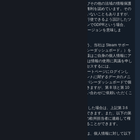
欧州経済領域、英国、カリフォルニア州、およびその他の法域の情報保護
法では、その居住者に個人情報に対する特定の権利を認めています。その
他の法域では、法的権利がそれほど認められていないこともありますが、
当社では、世界各地のお客様がこれらの権利を行使できるよう設計したツ
ールをご用意しています（なお、このセクションでGDPRという場合、
EUまたは英国でお客様に適用されるGDPRのバージョンを意味しま
す）。
お客様が個人情報保護権を簡単に行使できるよう、当社は Steam サポー
トページに専用のセクション（以下「プライバシーダッシュボード」）を
設けています。このダッシュボードから、お客様はご自身の個人情報にア
クセスし、必要があれば、修正/削除する、または情報の使用に異議を申し
立てることができます。ダッシュボードにアクセスするには、
http://help.steampowered.com
から Steam サポートページにログインし
て、
マイアカウント -> あなたの Steam アカウントに関するデータ
のメニ
ュー項目を選択してください。通常は、プライバシーダッシュボードで個
人情報にアクセスし、管理、削除することができますが、第 8 項と第 10
項に記載された連絡方法を通じて Valve にお問い合わせ/ご依頼いただくこ
ともできます。
ログインせずに Steam ウェブサイトにアクセスした場合は、上記第 3.6
項に記載された手順を通じて、クッキーを管理できます。また、以下の第
8 項に記載する連絡先を通じて Valve またはその欧州担当者に連絡して権
利を行使するか、
この
ウェブフォームを使用することができます。
欧州経済領域または英国に居住するユーザーには、個人情報に対して以下
の権利があります。