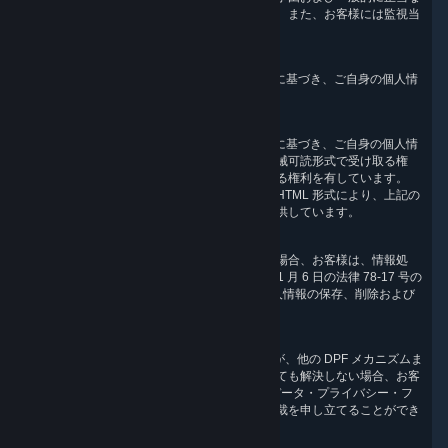
理由がある場合には、その限りではありません。また、お客様には監視当
局に訴える権利もあります。
6.5 個人情報の処理を制限する権利
お客様は、GDPR の第 18 条に定められた条件に基づき、ご自身の個人情
報の処理の制限を求める権利を有しています。
6.6 個人情報のポータビリティ権
お客様は、GDPR の第 20 条に定められた条件に基づき、ご自身の個人情
報を、構造化された、一般に利用されている機械可読形式で受け取る権
利、およびその個人情報を別の管理者に送信する権利を有しています。
Valve は、お客様の個人情報を、構造化された HTML 形式により、上記の
方法でプライバシーダッシュボードを通じて提供しています。
6.7 死後における個人データの管理権
お客様にフランスのデータ保護法が適用される場合、お客様は、情報処
理、情報ファイルおよび自由に関する 1978 年 1 月 6 日の法律 78-17 号の
第 40-1 条に従って、お客様の死後における個人情報の保存、削除および
送信について指針を定める権利を有しています。
6.8 仲裁
本原則に対する違反の申立てについて、Valve が、他の DPF メカニズムま
たは本条に基づくお客様の権利のいずれによっても解決しない場合、お客
様は、DPF の別紙 I の要件に従い、EU・米国データ・プライバシー・フ
レームワークのパネルに対して拘束力のある仲裁を申し立てることができ
ます。