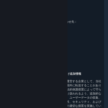
Valve Corporation
Att. Data Protection officer
P.O. Box 1688
Bellevue, WA 98009
EU およびスイスの情報保護に関するお問い合わせ先：
Valve GmbH i.L.
Att. Legal
Alstertwiete 3
D-20099 Hamburg
Germany
英国の情報保護に関するお問い合わせ先：
RIVACY Ltd.
71, Warriner Gardens, Unit G1/G2
London, SW11 4DX
United Kingdom
9. 欧州経済圏、英国およびスイスのユーザー向け追加情報
米国に本社があり、世界的なゲームサービスを運営する企業として、当社
はお客様の個人データを欧州経済領域または英国外に転送することがあり
ます。その場合、お客様の個人データが適切な法的保護措置によって守ら
れ、本プライバシーポリシーに則って安全に取り扱われるよう、追加的な
措置を講じています。この点について Valve は、ユーザーデータの収集、
処理、および転送に関連して当該データの機密性、セキュリティ、および
一体性を確保するために、契約上および組織上の適切な措置を実施してい