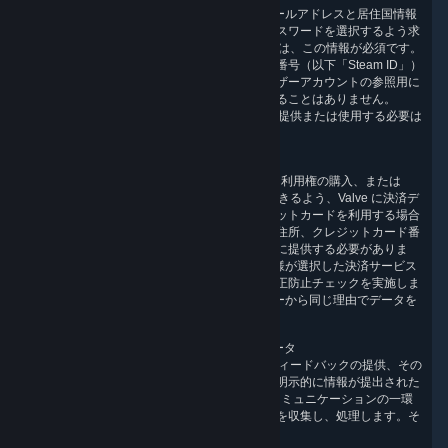
アカウントの設定時に、Valve は、お客様のメールアドレスと居住国情報
を収集します。また、お客様はユーザー名とパスワードを選択するよう求
められます。Steam ユーザーアカウント登録には、この情報が必須です。
アカウントの設定時、アカウントには自動的に番号（以下「Steam ID」）
が割り当てられます。この番号はお客様のユーザーアカウントの参照用に
使われるため、個人識別情報が直接明らかになることはありません。
Steam ユーザーアカウントの設定には、本名を提供または使用する必要は
ありません。
3.2 取引および決済データ
Steam で取引をするには（コンテンツ/サービス利用権の購入、または
Steam ウォレットのチャージなど）、取引ができるよう、Valve に決済デ
ータを提供する必要があります。決済にクレジットカードを利用する場合
には、一般的なクレジットカード情報（名前、住所、クレジットカード番
号、有効期限、セキュリティコード）を Valve に提供する必要がありま
す。これを元に、Valve は決済を処理し、お客様が選択した決済サービス
プロバイダーに転送して、取引を可能にし、不正防止チェックを実施しま
す。同様に、Valve は決済サービスプロバイダーから同じ理由でデータを
受け取ります。
3.3 お客様から明示的に提出されたその他のデータ
Steam コミュニティフォーラム、チャット、フィードバックの提供、その
他のユーザー生成コンテンツなど、お客様から明示的に情報が提出された
場合、あるいは Steam 上で他のユーザーとのコミュニケーションの一環
として情報が送信された場合、当社は個人情報を収集し、処理します。そ
のような情報には、以下があります。