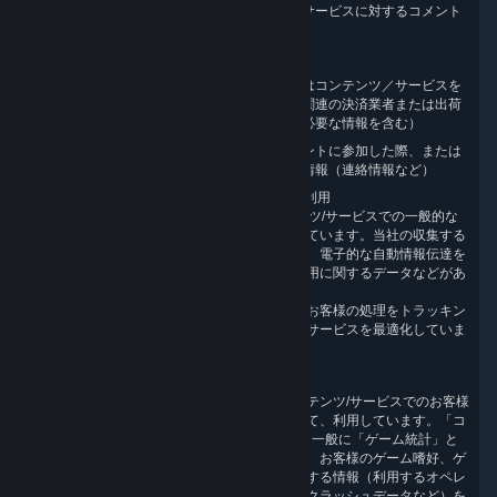
お客様が投稿した情報、当社コンテンツ／サービスに対するコメント
やフォロー
チャットを通じて送信された情報
当社に情報やサポートを要請した際、またはコンテンツ／サービスを
購入した際にお客様から提供された情報（関連の決済業者または出荷
業者（形のある商品の場合）が注文処理に必要な情報を含む）
コンペティション、コンテスト、トーナメントに参加した際、または
アンケートに回答した際に当社に提供した情報（連絡情報など）
3.4 Steam クライアントおよびウェブサイトの利用
Steam から提供されるウェブサイト、コンテンツ/サービスでの一般的な
やり取りを通じて、当社は様々な情報を収集しています。当社の収集する
情報には、ブラウザーおよび機器に関する情報、電子的な自動情報伝達を
通じて収集されたデータ、アプリケーション利用に関するデータなどがあ
りますが、これに限定されません。
同様に、ウェブサイトやアプリケーションからお客様の処理をトラッキン
グして、ボットではないことを確認し、当社のサービスを最適化していま
す。
3.5 ゲームおよびその他の利用権対象物の利用
お客様にサービスを提供する目的で、当社コンテンツ/サービスでのお客様
の活動に関して、様々な情報を収集し、保管して、利用しています。「コ
ンテンツ関連情報」には、お客様の Steam ID、一般に「ゲーム統計」と
呼ばれる情報などがあります。ゲーム統計とは、お客様のゲーム嗜好、ゲ
ームの進行度、プレイ時間、利用する機器に関する情報（利用するオペレ
ーティングシステム、機器設定、機器識別子、クラッシュデータなど）を