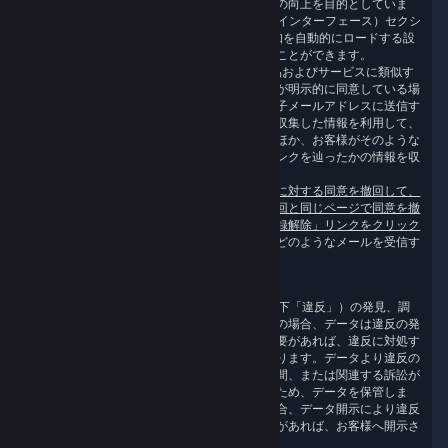
ります。これは、カスタマーエクスペリエンスの向上を目的としていま
す。Steam クライアント設定の［Interface］（インターフェース）セクシ
ョンで、Steam ストアページおよび Steam 通知を自動的にロードする設
定を無効にすると、お客様のデータ処理を防ぐことができます。
Valveは、お客様が以前に Valve に要望した商品およびサービスに類似す
る商品およびサービスについて、またはお客様が明示的に同意している場
合に、マーケティングメッセージをお客様の電子メールアドレスに送信す
ることがあります。その場合にも、お客様から収集した情報を利用して、
マーケティングメッセージをカスタマイズするほか、お客様がそのような
メッセージを開いたか否か、テキストのどのリンクを辿ったかの情報を収
集します。
マーケティングメールの受け取りは、受け取りに対する同意を撤回して、
いつでもオプトアウトできます。それには、前回と同じページで同意を撤
回するか、各マーケティングメールにある「登録解除」リンクをクリック
してください。
または、
メール設定のページ
でどのようなメールを受信す
るか選ぶこともできます。
3.8 違反を発見するために必要な情報
当社では、不正行為、SSA や適用法の違反（以下「違反」）の発見、調
査、防止に必要なデータを収集しています。この場合、データは違反の発
見、調査、防止の目的のみで利用されます。必要があれば、違反に対処す
るため、必要最小限の期間、保管することがあります。データより違反の
発生が認められた場合、適用法で認められる期間、または関連する訴訟が
解決するまで、法的請求の立証、行使、防御のため、データを保管しま
す。注：データがこの目的で保管されている場合、データ開示により違反
の発見、調査、防止メカニズムを損なうおそれがあれば、お客様へ開示さ
れないことがあります。