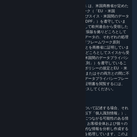
Valve およびその子会社である TR Technical Inc. は、米国商務省が定めた
EU ・米国間のデータプライバシーフレームワーク（「EU ・米国
DPF」）、EU ・米国 DPF の英国拡張版、およびスイス・米国間のデータ
プライバシーフレームワーク（「スイス・米国 DPF」）を遵守していま
す。Valve は、EU ・米国 DPF を拠りどころとして欧州連合から受領した
個人データ、および EU ・米国 DPF の英国用拡張版を拠りどころとして
英国（およびジブラルタル）から受領した個人データの、それぞれの処理
について、EU ・米国間のプライバシーシールドフレームワーク原則
（「EU ・米国 DPF 原則」）を遵守していることを商務省に証明していま
す。また、Valve は、スイス・米国 DPF を拠りどころとしてスイスから受
領した個人データの処理については、スイス・米国間のデータプライバシ
ーフレームワーク原則（「スイス・米国 DPF 原則」）を遵守しているこ
とを商務省に証明しています。本プライバシーポリシーの規定とEU ・米
国 DPF 原則 もしくはスイス・米国 DPF 原則、またはその両方との間に不
一致がある場合、本原則に従うものとします。データプライバシーフレー
ムワーク（「DPF」）の詳細を確認し、当社の証明書を閲覧するには、
https://www.dataprivacyframework.gov/
にアクセスしてください。
1.定義
以下で、個人データ（以下「個人データ」）について記述する場合、それ
自体で個人としてのお客様を識別できる情報（以下「個人識別情報」）、
または個人識別情報と関連付けて間接的に個人につながる可能性のある情
報を指します。個人情報のほかにも、Valve は、お客様全体および個々の
お客様の傾向、利用パターン、および人口統計的な情報を分析し作成する
ために、集計の有無に関わらず、匿名のデータを処理しています。このよ