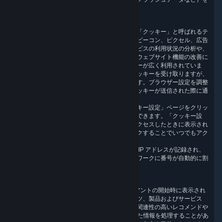
指します。
3.6 トラッキングデータおよびクッキー
当社は、お客様のコンピュータ上に保存される「クッキー」と呼ばれるテ
キストファイルや、類似テクノロジー（ウェブビーコン、ピクセル、広告
タグ、機器識別子など）を使用して、当社サービスの利用状況の分析や、
提供サービスの改善、マーケティング、分析、ウェブサイト機能の改善に
役立てています。インターネットでは、クッキーが広く利用されていま
す。ほとんどのウェブブラウザーは自動的にクッキーを受け取りますが、
受け取るか否かはお客様が決めることができます。ブラウザー設定を調整
すると、クッキーの受け取りを拒否したり、クッキーが送信された際に通
知させることもできます。
必須なもの以外のクッキーについては、「クッキー設定」ページをクリッ
クすることにより、その使用を管理することができます。「クッキー設
定」ページは、当社のウェブサイトに最初にアクセスしたときに表示され
るクッキーバナーから、または
こちら
をクリックすることでいつでもアク
セスできます。
当社サイトを訪問すると、サーバーにお客様の IP アドレスが記録され、
お客様のコンピュータが接続されているネットワークに番号が自動的に割
り当てられます。
3.7 コンテンツのレコメンド機能
当社は、Steam ストアページや Steam クライアントの開始時に表示され
る更新メッセージにおいて表示されるコンテンツ、製品およびサービス
を、お客様のニーズに応じてカスタマイズし、関連性の高いレコメンドや
提案を表示できるよう、第 3 項に従って収集した情報を処理することがあ