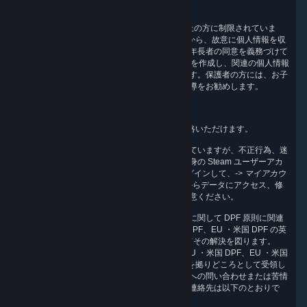
7.お子様
Steam ユーザーアカウントの作成は、13 歳以上の方に制限されていま
す。Valve は、この年齢に達していないお子様から、故意に個人情報を収
集しません。一部の国では、個人情報の収集に年長者の同意を義務づけて
いるため、Valve は Steam ユーザーアカウントを作成し、関連の個人情報
を収集する前に、必ず保護者の同意を得ています。保護者の方には、お子
様がオンラインで個人情報を提供しないよう指導をお勧めします。
8.連絡先情報
以下の住所から、Valve の情報保護責任者に連絡いただけます。
当社はメールで送信されたリクエストを確認していますが、不正行為、迷
惑行為、なりすまし行為に対処するには、ご自身の Steam ユーザーアカ
ウント（
http://help.steampowered.com
）にログインして、
-> マイアカウ
ント -> アカウントデータの表示
メニュー項目からデータにアクセス、修
正、削除するのが最良の方法であることにご注意ください。
当社によるお客様の個人情報の収集および使用に関して DPF 原則に関連
する苦情が生じた場合、Valve は、EU ・米国 DPF、EU ・米国 DPF の英
国拡張版、およびスイス・米国 DPF に準拠してその解決を図ります。
EU、英国、またはスイスにお住まいの方が、EU ・米国 DPF、EU ・米国
DPF の英国拡張版、およびスイス・米国 DPF を拠りどころとして受領し
た個人情報の当社による取扱いについて Valve への問い合わせまたは苦情
がある場合、まず Valve までご連絡ください。連絡先は以下のとおりで
す。