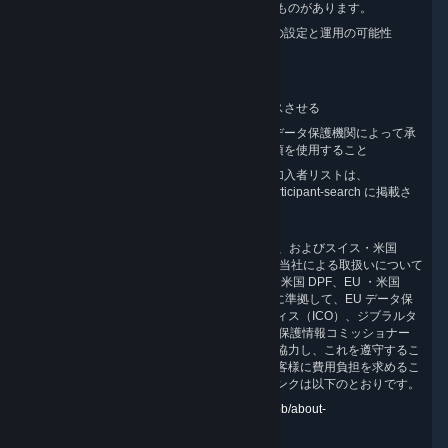
ます。当社が講じている措置には、特に以下のものがあります。
データ収集の最小化、特に匿名アカウントの設定と運用の可能性
データの偽名化
業界標準の暗号化
知ることが必要な者にのみデータにアクセスさせる
転送を保護するために、欧州委員会と英国データ保護機関によって承
認された、有効なバージョンの標準契約条項を使用すること
DPF の証明および DPF への加入。DPF の加入者リストは、
https://www.dataprivacyframework.gov/s/participant-search に掲載さ
れています。
EU ・米国 DPF、EU ・米国 DPF の英国拡張版、およびスイス・米国
DPF を拠りどころとして受領した個人データの当社による取扱いについて
の苦情が未解決となった場合、Valve は、EU ・米国 DPF、EU ・米国
DPF の英国拡張版、およびスイス・米国 DPF に準拠して、EU データ保
護当局（DPA）、英国情報コミッショナーオフィス（ICO）、ジブラルタ
ル規制当局（GRA）、およびスイス連邦データ保護情報コミッショナー
（FDPIC）が設置したパネルの勧告にそれぞれ協力し、これを遵守するこ
とを約束します。これについて影響を受けるお客様に費用負担を求めるこ
とはありません。各機関のウェブサイトへのリンクは以下のとおりです。
EU DPA：
https://edpb.europa.eu/about-edpb/about-
edpb/members_en