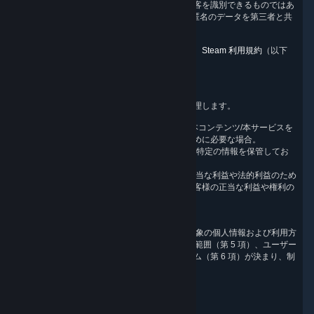
うな匿名のデータは、それが関係する当社の顧客を識別できるものではあ
りません。Valve は、集計の有無に関わらず、匿名のデータを第三者と共
有することがあります。
このプライバシーポリシーの他の重要な用語は、
Steam 利用規約
（以下
「SSA」）に定義されています。
2.Valve のデータ収集/処理の理由
Valve は、以下の理由により個人情報を収集/処理します。
a）フル機能のゲームサービスおよび関連する本コンテンツ/本サービスを
提供するための、お客様との契約を履行するために必要な場合。
b）Valve に適用される法的義務（税法に基づき特定の情報を保管してお
く義務など）を順守するために必要な場合。
c）Valve または第三者（他のお客様など）の正当な利益や法的利益のため
に必要な場合。ただし、これらの利益より、お客様の正当な利益や権利の
方が優先される場合を除きます。
d）お客様が事前に同意している場合。
個人情報を収集/処理する理由に応じて、収集対象の個人情報および利用方
法（第 3 項）、保管期間（第 4 項）、アクセス範囲（第 5 項）、ユーザー
が利用可能な権利およびその他の管理メカニズム（第 6 項）が決まり、制
限されます。
3.収集対象の情報の種類および収集源
3.1 基本的なアカウントデータ