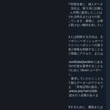
その他の権利。
また、CCPA は、カリフォルニア州居住者に、個人データ
の販売をオプトアウトする権利も認めています。当社は、第 5 項に記載し
たとおり、個人情報を販売しておらず、過去 12 ヵ月間に販売したことは
ありません。また、お客様は、個人情報が収集される時点またはその前
に、当社の慣行について通知を受ける権利も有しています。最後に、お客
様は、CCPA に基づく権利の行使を理由に差別を受けない権利を有してい
ます。
権利の行使。
個人情報にアクセスし、管理し、または削除する方法は、主
にこのポリシーの第 6 項に記載するプライバシーポリシーダッシュボード
を通じて行われます。また、お客様は、このプライバシーポリシーの第 3
項に記載する方法でアカウントおよび関連する個人情報を削除することも
できます。プライバシーダッシュボードを通じて情報にアクセス、または
情報を削除することができない場合は、
https://help.steampowered.com/wizard/HelpAccountDataQuestion
にある
フォームを使用して当社に連絡し、これらの権利の行使を要求することも
できます。フォームを使用するには、本人確認のために Steam ユーザー
アカウントにログインする必要があります。また、
questions@valvesoftware.com で当社に連絡し、要求していただくことも
できますが、メールで受け取った要求に基づいて個人データへのアクセス
を提供する、または個人データを削除する前には、「所有証明の提出」プ
ロセス（
https://support.steampowered.com/kb_article.php?ref=2268-
EAFZ-9762
に記載）を利用してお客様の本人確認を行う必要がありま
す。
お客様は、CCPA に基づく権利の代理行使を要求するために、書面または