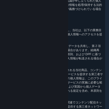
社はお客様の異議を検討し、処理に対して異議が申し立てられた個人
情報を遅滞なく削除します。ただし、当該の情報を処理/保持する法的
根拠がある場合、または適用法で情報保持が義務づけられている場合
にはこの限りではありません。
5.アクセス範囲
Valve は、個人情報を販売していません。ただし、当社は、以下の業務目
的で必要に応じて当社が収集した各カテゴリの個人情報へのアクセスを提
供したり、共有したりする場合があります。
5.1 Valve とその子会社は、相互にお客様の個人データを共有し、第 2 項
の目的を達成するために必要な範囲で利用する場合があります。組織再
編、売却、合併があった場合には、適用法、本原則、および DPF に基づ
く責任要件に従った上で、関連する第三者に個人情報が転送される場合が
あります。
5.2 お客様の個人情報は、Steam を通じて販売される当社商品、コンテン
ツ/サービスに関連して、カスタマーサポートサービスを提供する第三者サ
ービスプロバイダーとも共有されます。お客様の個人情報は、このプライ
バシーポリシーに準じて、カスタマーサポートサービスの実施に必要な範
囲で利用されます。 Valve は、EU、スイス、および英国から個人データ
をその先に転送する場合、転送の責任に適用される規定を含め、本原則を
遵守しています。
5.3 インターネット標準に準じて、Steam との関連でコンテンツ配信ネッ
トワークサービスやゲームサーバーサービスを提供する第三者ネットワー