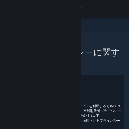
サインイン
ストア
コミュニティ
ホーム
プライバシーポリシーに関す
詳細
る同意書
サポート
言語を変更
プライバシーポリシー
Steamモバイルアプリを入手
Valve は、オンライン訪問者と当社の製品やサービスを利用するお客様の
プライバシーを尊重しており、米国カリフォルニア州消費者プライバシー
デスクトップウェブサイトを表示
法（以下「CCPA」）、欧州連合一般データ保護規則（以下
「GDPR」）、ならびに英国のGDPRをはじめ、適用されるプライバシー
保護法を順守しています。