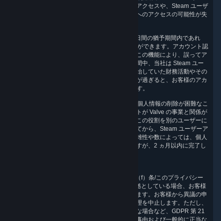
アカウントにリンクされたゲーム関連情報へのアクセスや、Steam ユーザ
ーアカウントで利用していたその他のサービスへのアクセスの可能性が失
われます。
Steam ユーザーアカウントの削除請求から 30 日間の猶予期間内であれ
ば、Steam ユーザーアカウントを復元することができます。アカウント認
証情報を紛失したりハッキングしたりしても、この機能により、誤ってア
カウントを喪失しないようにできます。猶予期間中、当社は Steam ユー
ザーアカウントの削除請求が送付される前に開始していた財務活動やその
他の活動を確定することができます。猶予期間が過ぎると、お客様のアカ
ウントの個人情報は第 4 項に従って削除されます。
場合によっては、Steam ユーザーアカウントと個人情報の削除が困難なこ
とがあります。具体的には、お客様のアカウントが Valve の事業と関係が
ある場合（ゲーム開発に従事しているなど）、この役割を別のユーザーに
引き継がせた後またはビジネス関係が解消されてから、Steam ユーザーア
カウントを削除することができます。請求の複雑性や数によっては、個人
情報を消去するまで時間がかかることがありますが、2 ヵ月以内に完了し
ます。
6.4 異議を申し立てる権利
当社による個人情報の処理が GDPR 第 6（1）（f）条/このプライバシー
ポリシーの第 2 項 c）に基づく正当な利益を根拠としている場合、お客様
には、この処理に異議を申し立てる権利があります。お客様から異議の申
し立てを受けたときは、それ以降個人情報の処理を中止します。ただし、
特に情報が法的請求の立証、行使、防御に必要な場合など、GDPR 第 21
条に規定される、情報を処理するやむを得ない事由および一般的に正当な