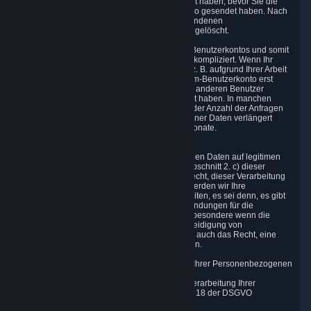
abschließen, die Sie möglicherweise eingeleitet haben, bevor Sie die
Löschungsanfrage für das Steam-Benutzerkonto gesendet haben. Nach
der Nachfrist werden die mit Ihrem Konto verbundenen
Personenbezogenen Daten gemäß Abschnitt 4 gelöscht.
In einigen Fällen ist das Löschen Ihres Steam-Benutzerkontos und somit
das Löschen Ihrer Personenbezogenen Daten kompliziert. Wenn Ihr
Konto eine Geschäftsbeziehung mit Valve hat, z. B. aufgrund Ihrer Arbeit
für einen Spieleentwickler, können Sie Ihr Steam-Benutzerkonto erst
löschen, nachdem Sie diese Funktion an einen anderen Benutzer
übertragen oder die Geschäftsbeziehung gelöst haben. In manchen
Fällen kann in Anbetracht der Komplexität und der Anzahl der Anfragen
der Zeitraum für das Löschen Personenbezogener Daten verlängert
werden, jedoch nicht länger als zwei weitere Monate.
6.4 Widerspruchsrecht
Wenn die Verarbeitung Ihrer Personenbezogenen Daten auf legitimen
Interessen gemäß Artikel 6(1)(f) der DSGVO / Abschnitt 2. c) dieser
Datenschutzrichtlinie basiert, haben Sie das Recht, dieser Verarbeitung
zu widersprechen. Wenn Sie widersprechen, werden wir Ihre
Personenbezogenen Daten nicht mehr verarbeiten, es sei denn, es gibt
zwingende und vorherrschende legitime Begründungen für die
Verarbeitung gemäß Artikel 21 der DSGVO; insbesondere wenn die
Daten für die Begründung, Ausübung oder Verteidigung von
Rechtsansprüchen erforderlich sind. Sie haben auch das Recht, eine
Beschwerde an eine Aufsichtsbehörde zu stellen.
6.5 Recht auf Einschränkung der Verarbeitung Ihrer Personenbezogenen
Daten
Sie haben das Recht, die Einschränkung der Verarbeitung Ihrer
Personenbezogenen Daten unter den in Artikel 18 der DSGVO
dargelegten Bedingungen zu beantragen.