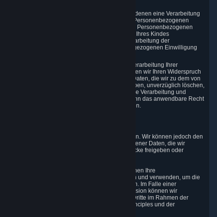
aufbewahren muss.
Wenn Sie Ihre Einwilligung widerrufen, auf denen eine Verarbeitung
Ihrer Personenbezogenen Daten oder der Personenbezogenen
Daten Ihres Kindes basiert, löschen wir Ihre Personenbezogenen
Daten bzw. die Personenbezogenen Daten Ihres Kindes
unverzüglich, soweit die Erhebung und Verarbeitung der
Personenbezogenen Daten auf der zurückgezogenen Einwilligung
beruhten.
Wenn Sie ein Einspruchsrecht gegen die Verarbeitung Ihrer
Personenbezogenen Daten ausüben, werden wir Ihren Widerspruch
überprüfen und Ihre Personenbezogenen Daten, die wir zu dem von
Ihnen beanstandeten Zweck verarbeitet haben, unverzüglich löschen,
sofern keine andere Rechtsgrundlage für die Verarbeitung und
Speicherung dieser Daten besteht oder wenn das anwendbare Recht
es erfordert, dass wir die Daten aufbewahren.
5. Wer Zugriff auf die Daten hat
Valve verkauft keine Personenbezogenen Daten. Wir können jedoch den
Zugriff auf jede der Kategorien Personenbezogener Daten, die wir
erfassen, für die folgenden geschäftlichen Zwecke freigeben oder
gewähren.
5.1 Valve und seine Tochtergesellschaften können Ihre
Personenbezogenen Daten gemeinsam nutzen und verwenden, um die
in Abschnitt 2 aufgeführten Zwecke zu erreichen. Im Falle einer
Umstrukturierung, eines Verkaufs oder einer Fusion können wir
Personenbezogene Daten an entsprechende Dritte im Rahmen der
Regelungen des anwendbaren Rechts, der Principles und der
Haftungsbestimmungen des DPF übertragen.