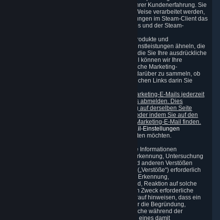
werden können. Dies dient der Verbesserung Ihrer Kundenerfahrung. Sie
können verhindern, dass Ihre Daten auf diese Weise verarbeitet werden,
indem Sie im Bereich „Oberfläche“ der Einstellungen im Steam-Client das
automatische Laden der Seite des Steam-Shops und der Steam-
Benachrichtigungen deaktivieren.
Valve kann Ihnen Marketingnachrichten über Produkte und
Dienstleistungen zusenden, die Waren und Dienstleistungen ähneln, die
Sie zuvor bei Valve angefordert haben oder für die Sie Ihre ausdrückliche
Zustimmung erteilt haben. In einem solchen Fall können wir Ihre
gesammelten Daten auch dazu verwenden, solche Marketing-
Nachrichten anzupassen sowie Informationen darüber zu sammeln, ob
Sie solche Nachrichten geöffnet haben und welchen Links darin Sie
gefolgt sind.
Sie können Ihre Zustimmung zum Erhalt von Marketing-E-Mails jederzeit
widerrufen oder sich vom Erhalt solcher E-Mails abmelden. Dies
geschieht, indem Sie entweder die Zustimmung auf derselben Seite
widerrufen, auf der Sie sie zuvor erteilt haben, oder indem Sie auf den
Link zum Abbestellen klicken, den Sie in jeder Marketing-E-Mail finden.
Alternativ können Sie auf der
Seite für die E-Mail-Einstellungen
auswählen, welche Arten von E-Mails Sie erhalten möchten.
3.8 Zum Entdecken von Verstößen erforderliche Informationen
Wir erfassen bestimmte Daten, die für unsere Erkennung, Untersuchung
und Verhinderung von Betrug, Betrügereien und anderen Verstößen
gegen die SSA und die einschlägigen Gesetze („Verstöße“) erforderlich
sind. Diese Daten werden nur zum Zwecke der Erkennung,
Untersuchung, Prävention und, sofern zutreffend, Reaktion auf solche
Verstöße angewendet und nur für die zu diesem Zweck erforderliche
Mindestdauer gespeichert. Wenn die Daten darauf hinweisen, dass ein
Verstoß eingetreten ist, werden wir die Daten für die Begründung,
Ausübung oder Verteidigung der Rechtsansprüche während der
geltenden Verjährungsfrist oder bis zur Klärung eines damit