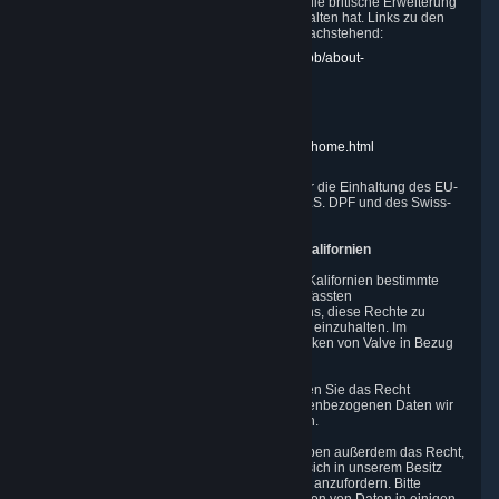
die Valve unter Berufung auf die EU-U.S. DPF die britische Erweiterung
der EU-U.S. DPF oder das Swiss-U.S. DPF erhalten hat. Links zu den
Websites der einzelnen Behörden finden Sie nachstehend:
EU-DPAs:
https://edpb.europa.eu/about-edpb/about-
edpb/members_en
UK-ICO:
https://ico.org.uk/for-the-public/
GRA:
https://www.gra.gi/data-protection
FDPIC:
https://www.edoeb.admin.ch/edoeb/home.html
Die Federal Trade Commission ist zuständig für die Einhaltung des EU-
U.S. DPF, der britischen Erweiterung des EU-U.S. DPF und des Swiss-
U.S. DPF durch Valve.
10. Weitere Informationen für Benutzer aus Kalifornien
Der CCPA gewährt Bürgern des Bundesstaats Kalifornien bestimmte
Datenschutzrechte in Bezug auf die von uns erfassten
Personenbezogenen Daten. Wir verpflichten uns, diese Rechte zu
respektieren und die Bestimmungen des CCPA einzuhalten. Im
Folgenden werden diese Rechte und die Praktiken von Valve in Bezug
auf sie erläutert.
Recht auf Wissen.
Im Rahmen des CCPA haben Sie das Recht
anzufordern, Ihnen mitzuteilen, welche Personenbezogenen Daten wir
erfassen, verwenden, offenlegen und verkaufen.
Recht auf Anforderung der Löschung.
Sie haben außerdem das Recht,
die Löschung Personenbezogener Daten, die sich in unserem Besitz
befinden, vorbehaltlich bestimmter Ausnahmen anzufordern. Bitte