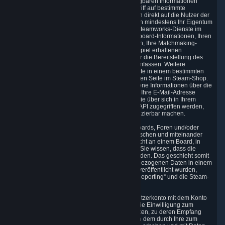
aufgerufen werden. Neben den öffentlich verfügbaren Informationen
haben Spieleentwickler und -herausgeber Zugriff auf bestimmte
Informationen von der Steamworks-API, die sich direkt auf die Nutzer der
Spiele beziehen. Diese Informationen umfassen mindestens Ihr Eigentum
am fraglichen Spiel. Abhängig davon, welche Steamworks-Dienste im
Spiel enthalten sind, kann dies auch Ihre Leadboard-Informationen, Ihren
Spielfortschritt, Ihre erspielten Errungenschaften, Ihre Matchmaking-
Informationen in Mehrspieler-Spielen, Ihre im Spiel erhaltenen
Gegenstände und weitere Informationen, die für die Bereitstellung des
Spiels und dessen Support erforderlich sind, umfassen. Weitere
Informationen dazu, welche Steamworks-Dienste in einem bestimmten
Spiel enthalten sind, finden Sie auf der jeweiligen Seite im Steam-Shop.
Während wir nicht wissentlich Personenbezogene Informationen über die
Steamworks-API wie Ihren echten Namen oder Ihre E-Mail-Adresse
weitergeben, kann auf alle Informationen, die Sie über sich in Ihrem
öffentlichen Profil teilen, über die Steamworks-API zugegriffen werden,
einschließlich der Informationen, die Sie identifizierbar machen.
5.5 Die Steam Community umfasst Message Boards, Foren und/oder
Chatbereiche, in denen Benutzer Ideen austauschen und miteinander
kommunizieren können. Wenn Sie eine Nachricht an einem Board, in
einem Forum oder Chatbereich posten, sollten Sie wissen, dass die
Informationen öffentlich verfügbar gemacht werden. Das geschieht somit
zu Ihrem eigenen Risiko. Wenn Ihre Personenbezogenen Daten in einem
unserer Community-Foren gegen Ihren Willen veröffentlicht wurden,
fordern Sie die Entfernung über die Funktion „Reporting“ und die Steam-
Hilfeseite an.
5.6 Valve kann Ihnen erlauben, Ihr Steam-Benutzerkonto mit dem Konto
eines Drittanbieters zu verknüpfen. Wenn Sie die Einwilligung zum
Verknüpfen der Konten erteilen, kann Valve Daten, zu deren Empfang
vom Drittanbieter Sie Valve berechtigt haben, in dem durch Ihre zum