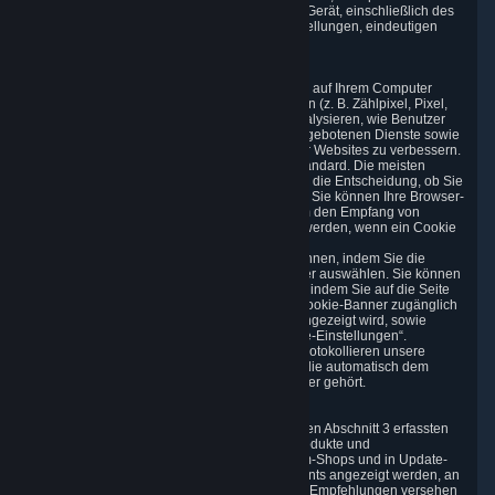
Informationen über das von Ihnen verwendete Gerät, einschließlich des
verwendeten Betriebssystems, der Geräteeinstellungen, eindeutigen
Gerätekennungen und Absturzdaten.
3.6 Nachverfolgung von Daten und Cookies
Wir verwenden „Cookies“, d. h. Textdateien, die auf Ihrem Computer
gespeichert werden, und ähnliche Technologien (z. B. Zählpixel, Pixel,
Werbe-Tags und Gerätekennungen), um zu analysieren, wie Benutzer
unsere Dienste nutzen, und um die von uns angebotenen Dienste sowie
die Funktionalität von Marketing, Analysen oder Websites zu verbessern.
Die Verwendung von Cookies ist im Internet Standard. Die meisten
Webbrowser akzeptieren Cookies automatisch, die Entscheidung, ob Sie
Cookies akzeptieren oder nicht, liegt bei Ihnen. Sie können Ihre Browser-
Einstellungen dementsprechend anpassen, um den Empfang von
Cookies zu verhindern oder benachrichtigt zu werden, wenn ein Cookie
an Sie gesendet wird.
Sie können die Verwendung von Cookies ablehnen, indem Sie die
entsprechenden Einstellungen in Ihrem Browser auswählen. Sie können
die Verwendung optionaler Cookies verwalten, indem Sie auf die Seite
„Cookie-Einstellungen“ klicken, die über das Cookie-Banner zugänglich
ist, das beim ersten Besuch unserer Website angezeigt wird, sowie
jederzeit über die
hier
verfügbare Seite „Cookie-Einstellungen“.
Wenn Sie einen unserer Services besuchen, protokollieren unsere
Server Ihre IP-Adresse. Dies ist eine Nummer, die automatisch dem
Netzwerk zugewiesen wird, zu dem Ihr Computer gehört.
3.7 Inhaltsempfehlungen
Wir sind berechtigt, die gemäß dem vorliegenden Abschnitt 3 erfassten
Informationen zu verarbeiten, damit Inhalte, Produkte und
Dienstleistungen, die auf den Seiten des Steam-Shops und in Update-
Benachrichtigungen beim Start des Steam-Clients angezeigt werden, an
Ihre Bedürfnisse angepasst und mit relevanten Empfehlungen versehen