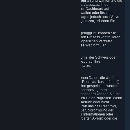
Support-Seite unter
http://help.steampowered.com
an und wählen Sie die
Menüpunkte
Mein Account -> Daten Ihres Steam-Accounts
. In den
meisten Fällen können Sie über das Datenschutz-Dashboard auf
Personenbezogene Daten zugreifen, diese verwalten oder löschen.
Alternativ können Sie mit Ihren Fragen und Anfragen jedoch auch Valve
kontaktieren. Wie Sie sich mit uns in Verbindung setzen, erfahren Sie
unten in den Ziffern 8 und 10.
Als Besucher der Steam-Website, der nicht eingeloggt ist, können Sie
Cookies durch den in Abschnitt 3.6 beschriebenen Prozess kontrollieren.
Sie können sich auch an Valve oder seinen europäischen Vertreter
wenden, um Ihre Rechte auszuüben, oder
dieses
Webformular
verwenden (siehe Abschnitt 8).
Als Einwohner des Europäischen Wirtschaftsraums, der Schweiz oder
des Vereinigten Königreichs stehen Ihnen in Bezug auf Ihre
Personenbezogenen Daten die folgenden Rechte zu:
6.1 Auskunftsrecht
Sie haben das Recht, auf Ihre Personenbezogenen Daten, die wir über
Sie speichern, zuzugreifen; d. h. Sie haben das Recht auf kostenfreie (i)
Informationen, ob Ihre Personenbezogenen Daten gespeichert werden,
(ii) Zugriff auf und/oder (iii) Duplikate Ihrer Personenbezogenen
gespeicherten Daten. Über das Datenschutz-Dashboard können Sie Ihr
Recht ausüben und auf Ihre Personenbezogenen Daten zugreifen. Wenn
die Anfrage die Rechte und Freiheiten Anderer berührt oder nicht
begründet oder unverhältnismäßig ist, behalten wir uns das Recht vor,
eine angemessene Gebühr zu erheben (unter Berücksichtigung der
administrativen Kosten für die Bereitstellung der Informationen oder
Kommunikation oder Durchführung der angeforderten Aktion) oder die
Durchführung der Anfrage abzulehnen.