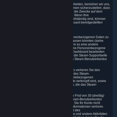
6.2 Recht auf Berichtigung
Wenn wir Ihre Personenbezogenen Daten verarbeiten, bemühen wir uns,
durch die Implementierung geeigneter Maßnahmen sicherzustellen, dass
Ihre Personenbezogenen Daten korrekt und für die Zwecke auf dem
neuesten Stand sind, für die sie erfasst wurden. Wenn Ihre
Personenbezogenen Daten ungenau oder unvollständig sind, können
Sie die von Ihnen über das Datenschutz-Dashboard bereitgestellten
Informationen ändern.
6.3. Recht auf Löschung
Sie haben das Recht, die Löschung Ihrer Personenbezogenen Daten zu
beantragen, wenn der Grund, warum wir sie erfassen könnten (siehe
Abschnitt 2. oben), nicht mehr existiert oder wenn es eine andere
Rechtsgrundlage für ihre Löschung gibt. Einzelne Personenbezogene
Datensätze können Sie über das Datenschutz-Dashboard bearbeiten.
Darüber hinaus können Sie die Löschung über die Steam-Supportseite
anfordern. Sie können auch die Löschung Ihres Steam-Benutzerkontos
über die Steam-Supportseite anfordern.
Durch das Löschen Ihres Steam-Benutzerkontos verlieren Sie den
Zugang zu den Steam-Diensten, einschließlich des Steam-
Benutzerkontos, der Abonnements und den spielebezogenen
Informationen, die mit dem Steam-Benutzerkonto verknüpft sind, sowie
die Möglichkeit, auf andere Dienste zuzugreifen, die das Steam-
Benutzerkonto verwenden.
Wir ermöglichen Ihnen, Ihr Konto während einer Frist von 30 (dreißig)
Tagen ab dem Zeitpunkt der Löschung Ihres Steam-Benutzerkontos
wiederherzustellen. Mit dieser Funktion können Sie Ihr Konto nicht
versehentlich verlieren, weil Sie Ihre Anmeldeinformationen verloren
haben oder das Konto gehackt wurde. Während des
Unterbrechungszeitraums können wir finanzielle und andere Aktivitäten