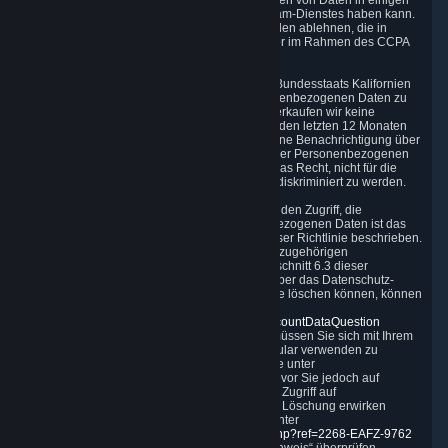
beachten Sie, dass Ihre Anforderung der Löschen von Daten in einigen
Fällen Auswirkungen auf Ihre Nutzung des Steam-Dienstes haben kann.
Wir können die Löschung von Daten aus Gründen ablehnen, die in
dieser Datenschutzrichtlinie festgelegt sind oder im Rahmen des CCPA
zulässig sind.
Sonstige Rechte.
Der CCPA gibt Bürgern des Bundesstaats Kalifornien
außerdem das Recht, den Verkauf ihrer Personenbezogenen Daten zu
unterbinden. Wie in Abschnitt 5 beschrieben, verkaufen wir keine
Personenbezogenen Daten und haben dies in den letzten 12 Monaten
nicht getan. Sie haben außerdem das Recht, eine Benachrichtigung über
unsere Praktiken bei oder vor der Erfassung Ihrer Personenbezogenen
Daten zu erhalten. Und schließlich haben Sie das Recht, nicht für die
Ausübung Ihrer Rechte im Rahmen des CCPA diskriminiert zu werden.
Ausübung Ihrer Rechte.
Das primäre Mittel für den Zugriff, die
Verwaltung oder das Löschen Ihrer Personenbezogenen Daten ist das
Datenschutz-Dashboard, wie in Abschnitt 6 dieser Richtlinie beschrieben.
Kunden können auch ihr Steam-Konto und die zugehörigen
Personenbezogenen Daten löschen, wie in Abschnitt 6.3 dieser
Datenschutzrichtlinie beschrieben. Wenn Sie über das Datenschutz-
Dashboard nicht auf Daten zugreifen oder diese löschen können, können
Sie uns auch über das Formular unter
https://help.steampowered.com/wizard/HelpAccountDataQuestion
kontaktieren. Um Ihre Identität zu überprüfen, müssen Sie sich mit Ihrem
Steam-Benutzerkonto anmelden, um das Formular verwenden zu
können. Schließlich können Sie uns auf Anfrage unter
questions@valvesoftware.com kontaktieren. Bevor Sie jedoch auf
Grundlage einer per E-Mail erhaltenen Anfrage Zugriff auf
Personenbezogene Daten erhalten oder deren Löschung erwirken
können, müssen wir Ihre Identität mithilfe des unter
https://support.steampowered.com/kb_article.php?ref=2268-EAFZ-9762