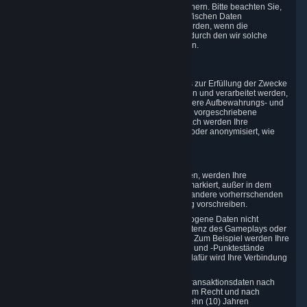
zusammenhängenden Rechtsfalls weiter speichern. Bitte beachten Sie,
dass die für diesen Zweck gespeicherten spezifischen Daten
möglicherweise nicht an Sie weitergegeben werden, wenn die
Offenlegung den Mechanismus beeinträchtigt, durch den wir solche
Verstöße erkennen, untersuchen und verhindern.
4. Wie lange wir Daten speichern
Wir speichern Ihre Daten nur so lange, wie dies zur Erfüllung der Zwecke
erforderlich ist, für die die Informationen erhoben und verarbeitet werden,
oder – sofern das anwendbare Recht eine längere Aufbewahrungs- und
Aufbewahrungsfrist vorsieht – für die gesetzlich vorgeschriebene
Aufbewahrungs- und Aufbewahrungsfrist. Danach werden Ihre
Personenbezogenen Daten gelöscht, gesperrt oder anonymisiert, wie
dies im jeweiligen Recht angegeben ist.
Insbesondere:
Wenn Sie Ihr Steam-Benutzerkonto kündigen, werden Ihre
Personenbezogenen Daten zum Löschen markiert, außer in dem
Maße wie gesetzliche Bestimmungen oder andere vorherrschenden
legitimen Zwecke eine längere Speicherung vorschreiben.
In bestimmten Fällen können Personenbezogene Daten nicht
vollständig gelöscht werden, um die Konsistenz des Gameplays oder
Steam-Community-Marktes sicherzustellen. Zum Beispiel werden Ihre
Spiele, die sich auf die Matchmaking-Daten und -Punktestände
anderer Spieler auswirken, nicht gelöscht; dafür wird Ihre Verbindung
zu diesen Matches dauerhaft anonymisiert.
Bitte beachten Sie, dass Valve bestimmte Transaktionsdaten nach
gesetzlich vorgeschriebenem kommerziellem Recht und nach
Steuerrecht für einen Zeitraum von bis zu zehn (10) Jahren