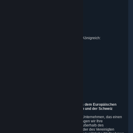
Vertreter für Datenschutzfragen in der EU:
Valve GmbH i.L.
z. Hd. Rechtsabteilung
Alstertwiete 3
20099 Hamburg
Deutschland
Vertreter für Datenschutzfragen im Vereinigten Königreich:
RIVACY Ltd.
St James' Hall
Mill Road
Lancing, West Sussex
England, BN15 0PT
Vertreter für Datenschutzfragen in der Schweiz:
PRIVACY Switzerland GmbH
c/o epartners Rechtsanwälte AG
Piuls 5, Hardturmstrasse 11
8005 Zürich
Schweiz
9. Zusätzliche Informationen für Benutzer aus dem Europäischen
Wirtschaftsraum, dem Vereinigten Königreich und der Schweiz
Als ein in den Vereinigten Staaten ansässiges Unternehmen, das einen
weltweiten Online-Spieledienst betreibt, übertragen wir Ihre
personenbezogenen Daten ggf. in Regionen außerhalb des
Europäischen Wirtschaftsraums, der Schweiz oder des Vereinigten