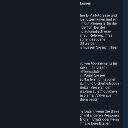
3. Die Arten und Quellen von Daten, die wir erfassen
3.1 Grundlegende Kontodaten
Bei der Einrichtung eines Kontos erfasst Valve Ihre E-Mail-Adresse und
Ihr Wohnsitzland. Sie müssen außerdem einen Benutzernamen und ein
Kennwort auswählen. Die Bereitstellung dieser Informationen ist für die
Registrierung eines Steam-Benutzerkontos erforderlich. Bei der
Einrichtung Ihres Benutzerkontos wird dem Konto automatisch eine
Nummer zugewiesen (die „Steam-ID“), die später zur Referenz Ihres
Benutzerkontos verwendet wird, ohne dass Personenbezogene
Informationen über Sie direkt zugänglich gemacht werden.
Für die Einrichtung eines Steam-Benutzerkontos müssen Sie nicht Ihren
richtigen Namen angeben oder verwenden.
3.2 Transaktions- und Zahlungsdaten
Für eine Transaktion bei Steam (z. B. zum Erwerb von Abonnements für
Inhalte und Dienstleistungen oder für Einzahlungen in Ihr Steam-
Guthaben) müssen Sie möglicherweise Valve Zahlungsdaten
bereitstellen, um die Transaktion zu ermöglichen. Wenn Sie per
Kreditkarte zahlen, müssen Sie die üblichen Kreditkarteninformationen
(Name, Anschrift, Kreditkartennummer, Ablaufdatum und Sicherheitscode)
an Valve übermitteln. Valve verarbeitet und übermittelt diese an den
Zahlungsdienstanbieter Ihrer Wahl, um die Transaktion zu ermöglichen
und Anti-Betrugsprüfungen durchzuführen. Ebenso erhält Valve aus
denselben Gründen Daten von ihrem Zahlungsdienstleister.
3.3 Andere Daten, die Sie explizit angeben
Wir erfassen und verarbeiten Personenbezogene Daten, wenn Sie diese
explizit angeben oder als Teil der Kommunikation mit anderen Personen
auf Steam übermitteln, z. B. in Steam-Communityforen, Chats oder wenn
Sie Feedback oder andere benutzergenerierte Inhalte bereitstellen.
Diese Daten umfassen: