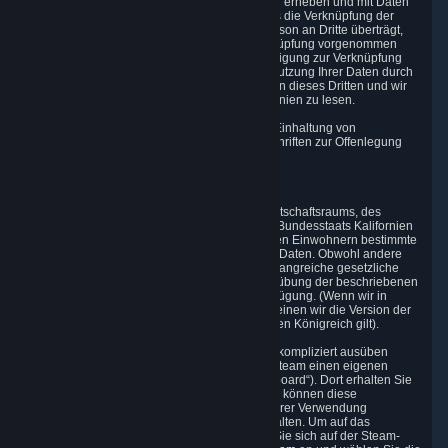
Zeitpunkt der Einwilligung festgelegten Umfang erheben und mit Daten
Ihres Steam-Benutzerkontos kombinieren. Falls die Verknüpfung der
Konten erfordert, dass Valve Daten zu Ihrer Person an Dritte überträgt,
werden Sie darüber informiert, bevor die Verknüpfung vorgenommen
wird, und Sie erhalten Gelegenheit, Ihre Einwilligung zur Verknüpfung
und Übertragung Ihrer Daten zu erteilen. Die Nutzung Ihrer Daten durch
den Dritten unterliegt den Datenschutzrichtlinien dieses Dritten und wir
möchten Sie anhalten, diese Datenschutzrichtlinien zu lesen.
5.7 Valve kann Personenbezogene Daten zur Einhaltung von
Gerichtsbeschlüssen oder Gesetzen und Vorschriften zur Offenlegung
solcher Informationen freigeben.
6. Ihre Rechte und Kontrollmechanismen
Die Datenschutzgesetze des Europäischen Wirtschaftsraums, des
Vereinigten Königreichs, der Schweiz, des US-Bundesstaats Kalifornien
sowie anderer Gebiete gewähren den jeweiligen Einwohnern bestimmte
Rechte in Bezug auf ihre Personenbezogenen Daten. Obwohl andere
Gerichtsbarkeiten möglicherweise weniger umfangreiche gesetzliche
Rechte gewähren, stellen wir die Tools zur Ausübung der beschriebenen
Rechte allen unseren Kunden weltweit zur Verfügung. (Wenn wir in
diesem Abschnitt von der DSGVO sprechen, meinen wir die Version der
DSGVO, die für Sie in der EU oder im Vereinigten Königreich gilt).
Damit Sie Ihre Datenschutzrechte möglichst unkompliziert ausüben
können, stellen wir auf der Support-Seite von Steam einen eigenen
Abschnitt dafür bereit (das „Datenschutz-Dashboard“). Dort erhalten Sie
Zugriff auf Ihre Personenbezogenen Daten und können diese
gegebenenfalls berichtigen und löschen und ihrer Verwendung
widersprechen, wenn Sie dies für notwendig halten. Um auf das
Datenschutz-Dashboard zuzugreifen, melden Sie sich auf der Steam-