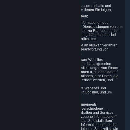
Informationen, die Sie in einem beliebigen unserer Inhalte und
Services veröffentlichen, kommentieren oder denen Sie folgen;
Informationen, die Sie im Chat gesendet haben;
Informationen, die Sie angeben, wenn Sie Informationen oder
Support von uns anfordern oder Inhalte und Dienstleistungen von uns
beziehen, einschließlich der Informationen, die zur Bearbeitung Ihrer
Bestellungen mit dem entsprechenden Zahlungshändler oder, bei
physischen Waren, Versandanbieter erforderlich sind;
Informationen, die Sie uns bei der Teilnahme an Auswahlverfahren,
Wettbewerben und Turnieren oder bei der Beantwortung von
Umfragen angeben, z. B. Ihre Kontaktdaten.
3.4 Ihre Nutzung des Steam-Clients und der Steam-Websites
Wir erfassen eine Vielzahl von Informationen über Ihre allgemeine
Interaktion mit den Websites, Inhalten und Dienstleistungen von Steam.
Personenbezogene Daten, die wir erfassen, können u. a., ohne darauf
beschränkt zu sein, Browser- und Geräteinformationen, also Daten, die
über automatisierte elektronische Interaktionen erfasst werden, und
Anwendungsnutzungsdaten sein.
Ebenso verfolgen wir Ihren Vorgang über unsere Websites und
Anwendungen, um sicherzustellen, dass Sie kein Bot sind, und um
unsere Services zu optimieren.
3.5 Ihre Nutzung von Spielen und anderen Abonnements
Für die Bereitstellung von Services müssen wir verschiedene
Informationen über Ihre Aktivitäten in unseren Inhalten und Services
erfassen, speichern und verwenden. „Inhaltsbezogene Informationen“
enthalten Ihre Steam-ID sowie die in der Regel als „Spielstatistiken“
bezeichneten Daten. Spielstatistiken enthalten Informationen über die
Präferenzen Ihrer Spiele, den Fortschritt der Spiele, die Spielzeit sowie