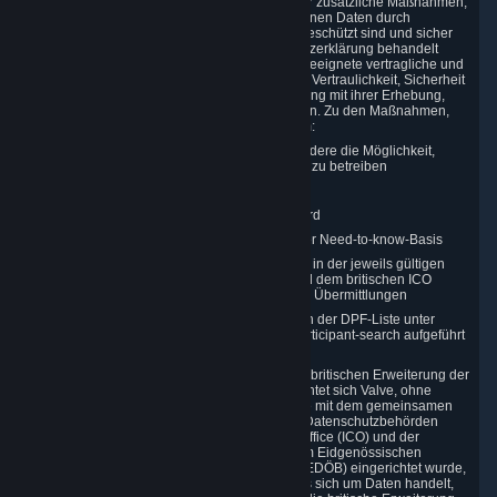
Königreichs. In einem solchen Fall ergreifen wir zusätzliche Maßnahmen,
um sicherzustellen, dass Ihre Personenbezogenen Daten durch
angemessene rechtliche Schutzmaßnahmen geschützt sind und sicher
und in Übereinstimmung mit dieser Datenschutzerklärung behandelt
werden. In diesem Zusammenhang hat Valve geeignete vertragliche und
organisatorische Maßnahmen ergriffen, um die Vertraulichkeit, Sicherheit
und Integrität der Nutzerdaten im Zusammenhang mit ihrer Erhebung,
Verarbeitung und Übertragung zu gewährleisten. Zu den Maßnahmen,
die wir ergriffen haben, gehören unter anderem:
Minimierung der Datenerfassung; insbesondere die Möglichkeit,
anonyme Benutzerkonten einzurichten und zu betreiben
Pseudonymisierung von Daten
Verschlüsselung nach dem Industriestandard
Gewährung des Zugangs zu Daten auf einer Need-to-know-Basis
Verwendung von Standardvertragsklauseln in der jeweils gültigen
und von der Europäischen Kommission und dem britischen ICO
genehmigten Fassung zur Absicherung von Übermittlungen
Zertifizierung und Teilnahme am DPF, wie in der DPF-Liste unter
https://www.dataprivacyframework.gov/s/participant-search aufgeführt
In Übereinstimmung mit dem EU-U.S. DPF, der britischen Erweiterung der
EU-U.S. DPF und dem Swiss-U.S. DPF verpflichtet sich Valve, ohne
Kosten für die betroffenen Datenschutzsubjekte mit dem gemeinsamen
Panel zusammenzuarbeiten, das von den EU-Datenschutzbehörden
(DPAs), dem UK Information Commissioner’s Office (ICO) und der
Gibraltar Regulatory Authority (GRA) sowie dem Eidgenössischen
Datenschutz- und Öffentlichkeitsbeauftragten (EDÖB) eingerichtet wurde,
und dessen Empfehlungen zu folgen, soweit es sich um Daten handelt,