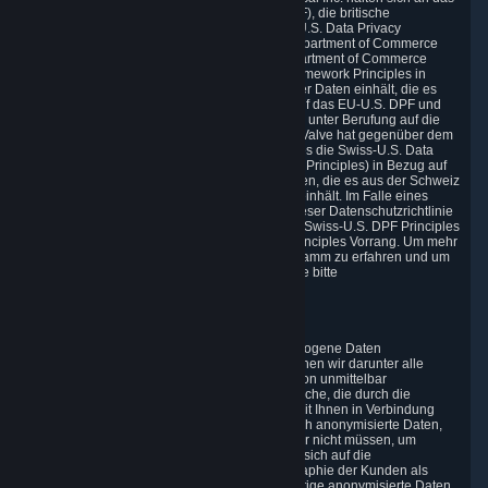
EU-U.S. Data Privacy Framework (EU-U.S. DPF), die britische
Erweiterung des EU-U.S. DPF und das Swiss-U.S. Data Privacy
Framework (Swiss-U.S. DPF), wie vom U.S. Department of Commerce
festgelegt. Valve hat gegenüber dem U.S. Department of Commerce
bestätigt, dass es die EU-U.S. Data Privacy Framework Principles in
Bezug auf die Verarbeitung personenbezogener Daten einhält, die es
aus der Europäischen Union unter Berufung auf das EU-U.S. DPF und
aus dem Vereinigten Königreich (und Gibraltar) unter Berufung auf die
britische Erweiterung des EU-U.S. DPF erhält. Valve hat gegenüber dem
U.S. Department of Commerce bestätigt, dass es die Swiss-U.S. Data
Privacy Framework Principles (Swiss-U.S. DPF Principles) in Bezug auf
die Verarbeitung von personenbezogenen Daten, die es aus der Schweiz
unter Berufung auf die Swiss-U.S. DPF erhält, einhält. Im Falle eines
Widerspruchs zwischen den Bestimmungen dieser Datenschutzrichtlinie
und den EU-U.S. DPF Principles und/oder den Swiss-U.S. DPF Principles
(zusammenfassend: „Principles“) haben die Principles Vorrang. Um mehr
über das Data Privacy Framework (DPF)-Programm zu erfahren und um
unsere Zertifizierung einzusehen, besuchen Sie bitte
https://www.dataprivacyframework.gov/
1. Begriffsbestimmungen
Wo immer wir im Folgenden über personenbezogene Daten
(„Personenbezogene Daten“) sprechen, verstehen wir darunter alle
Informationen, die Sie entweder als Einzelperson unmittelbar
identifizieren („Identifizierende Daten“) oder solche, die durch die
Verbindung mit Ihren Identifizierenden Daten mit Ihnen in Verbindung
gebracht werden können. Valve verarbeitet auch anonymisierte Daten,
die in aggregierter Form vorliegen können, aber nicht müssen, um
Statistiken zu erstellen und zu analysieren, die sich auf die
Gewohnheiten, Verhaltensmuster und Demographie der Kunden als
Gruppe oder Individuen beziehen. Durch derartige anonymisierte Daten