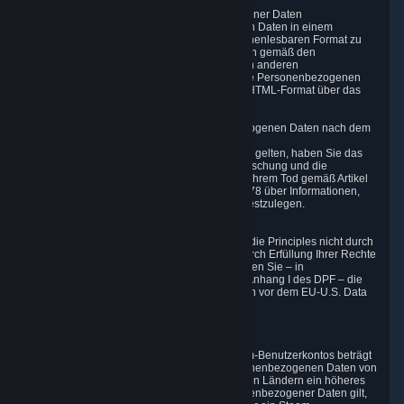
6.6 Recht auf Übertragbarkeit Personenbezogener Daten
Sie haben das Recht, Ihre Personenbezogenen Daten in einem
strukturierten, häufig verwendeten und maschinenlesbaren Format zu
erhalten, und Sie haben das Recht, diese Daten gemäß den
Bedingungen in Artikel 20 der DSGVO an einen anderen
Verantwortlichen zu übertragen. Valve stellt Ihre Personenbezogenen
Daten wie oben beschrieben im strukturierten HTML-Format über das
Datenschutz-Dashboard zur Verfügung.
6.7 Recht zur Kontrolle über Ihre Personenbezogenen Daten nach dem
Tod
Wenn französische Datenschutzgesetze für Sie gelten, haben Sie das
Recht, Richtlinien für die Aufbewahrung, die Löschung und die
Übertragung Personenbezogener Daten nach Ihrem Tod gemäß Artikel
40-1 des Gesetzes Nr. 78-17 vom 6. Januar 1978 über Informationen,
Technologie, Datendateien und Bürgerrechte festzulegen.
6.8 Alternative Streitbeilegung
Falls Valve einem behaupteten Verstoß gegen die Principles nicht durch
einen anderen Mechanismus des DPF oder durch Erfüllung Ihrer Rechte
gemäß diesem Abschnitt Abhilfe verschafft, haben Sie – in
Übereinstimmung mit den Anforderungen von Anhang I des DPF – die
Möglichkeit, ein verbindliches Schiedsverfahren vor dem EU-U.S. Data
Privacy Framework Panel zu beantragen.
7. Kinder
Das Mindestalter für die Erstellung eines Steam-Benutzerkontos beträgt
13 Jahre. Valve erfasst absichtlich keine Personenbezogenen Daten von
Kindern unter diesem Alter. Sofern in bestimmten Ländern ein höheres
Alter zur Einwilligung für die Erfassung Personenbezogener Daten gilt,