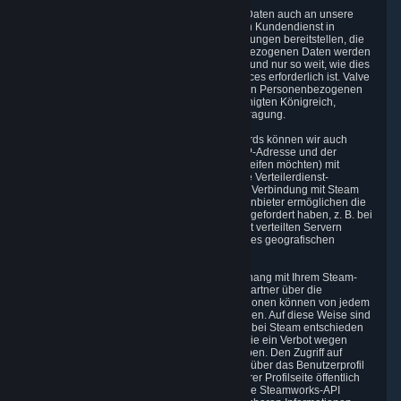
5.2 Wir können ggf. Ihre Personenbezogenen Daten auch an unsere
Drittanbieter von Services weitergeben, die den Kundendienst in
Verbindung mit Waren, Inhalten und Dienstleistungen bereitstellen, die
über Steam vertrieben werden. Ihre Personenbezogenen Daten werden
gemäß dieser Datenschutzrichtlinie verwendet und nur so weit, wie dies
für die Durchführung von Kundensupport-Services erforderlich ist. Valve
befolgt die Principles für alle Übertragungen von Personenbezogenen
Daten aus der EU, der Schweiz und dem Vereinigten Königreich,
einschließlich der Regelungen zur Weiterübertragung.
5.3 In Übereinstimmung mit den Internetstandards können wir auch
bestimmte Informationen (einschließlich Ihrer IP-Adresse und der
Ermittlung von Steam-Inhalten, auf die Sie zugreifen möchten) mit
unseren externen Netzwerkanbietern teilen, die Verteilerdienst-
Netzwerkservices und Gameserver-Services in Verbindung mit Steam
bereitstellen. Unsere Verteilerdienst-Netzwerkanbieter ermöglichen die
Bereitstellung von digitalen Inhalten, die Sie angefordert haben, z. B. bei
der Verwendung von Steam wird ein System mit verteilten Servern
verwendet, die den Inhalt auf der Grundlage Ihres geografischen
Standorts bereitstellen.
5.4 Wir stellen bestimmte Daten im Zusammenhang mit Ihrem Steam-
Benutzerkonto für andere Spieler und unsere Partner über die
Steamworks-API zur Verfügung. Diese Informationen können von jedem
durch Abfragen Ihrer Steam-ID aufgerufen werden. Auf diese Weise sind
der öffentliche Personenname, für den Sie sich bei Steam entschieden
haben, und Ihr Avatar-Bild verfügbar, auch ob Sie ein Verbot wegen
Betrug in einem Mehrspieler-Spiel erhalten haben. Den Zugriff auf
zusätzliche Informationen über Sie können Sie über das Benutzerprofil
der Seite „Steam Community“ regeln; die auf Ihrer Profilseite öffentlich
verfügbaren Daten können automatisch über die Steamworks-API