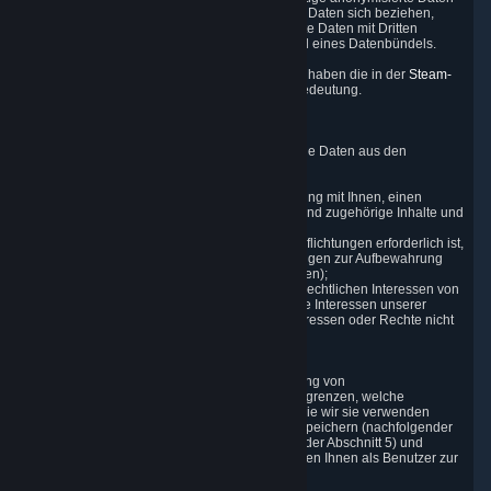
ist eine Identifikation der Kunden, auf die diese Daten sich beziehen,
nicht möglich. Valve ist berechtigt, anonymisierte Daten mit Dritten
auszutauschen, egal ob individuell oder als Teil eines Datenbündels.
Weitere Begriffe in dieser Datenschutzrichtlinie haben die in der
Steam-
Abonnementvereinbarung
(„SSA“) definierte Bedeutung.
2. Warum Valve Daten erhebt und verarbeitet
Valve erhebt und verarbeitet Personenbezogene Daten aus den
folgenden Gründen:
a) wenn es für die Erfüllung unserer Vereinbarung mit Ihnen, einen
vollumfänglichen Spielservice bereitzustellen und zugehörige Inhalte und
Leistungen bereitzustellen, erforderlich ist;
b) wenn es für die Einhaltung gesetzlicher Verpflichtungen erforderlich ist,
denen wir unterliegen (z. B. unsere Verpflichtungen zur Aufbewahrung
bestimmter Informationen gemäß Steuergesetzen);
c) wenn dies für die Zwecke der legitimen und rechtlichen Interessen von
Valve oder eines Dritten erforderlich ist (z. B. die Interessen unserer
anderen Kunden), sofern Ihre berechtigten Interessen oder Rechte nicht
Vorrang haben; oder
d) wenn Sie darin eingewilligt haben.
Diese Gründe für die Erfassung und Verarbeitung von
Personenbezogenen Daten bestimmen und begrenzen, welche
Personenbezogenen Daten wir erfassen und wie wir sie verwenden
(nachfolgender Abschnitt 3), wie lange wir sie speichern (nachfolgender
Abschnitt 4), wer Zugriff auf sie hat (nachfolgender Abschnitt 5) und
welche Rechte und andere Kontrollmechanismen Ihnen als Benutzer zur
Verfügung stehen (nachfolgender Abschnitt 6).