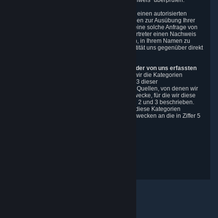
beschriebenen Prozesses zum „Eigentumsnachweis“ überprüfen.
Sie können schriftlich oder über eine Vollmacht einen autorisierten
Vertreter benennen, der in Ihrem Namen Anfragen zur Ausübung Ihrer
Rechte im Rahmen des CCPA stellt. Bevor wir eine solche Anfrage von
einem Vertreter annehmen, müssen wir vom Vertreter einen Nachweis
erhalten, dass Sie die Anfrage autorisiert haben, in Ihrem Namen zu
handeln. Möglicherweise müssen Sie Ihre Identität uns gegenüber direkt
bestätigen.
Kategorien, Quellen, Zwecke und Empfänger der von uns erfassten
Daten.
Während der letzten 12 Monate haben wir die Kategorien
Personenbezogener Daten erfasst, die in Ziffer 3 dieser
Datenschutzrichtlinie beschrieben werden. Die Quellen, von denen wir
Personenbezogene Daten erfassen, und die Zwecke, für die wir diese
erfassen und verarbeiten, werden in den Ziffern 2 und 3 beschrieben.
Während der letzten 12 Monate haben wir alle diese Kategorien
Personenbezogener Daten zu geschäftlichen Zwecken an die in Ziffer 5
genannten Dritten weitergegeben.
Überarbeitet am 14. Februar 2025
Feedback zum Datenschutz