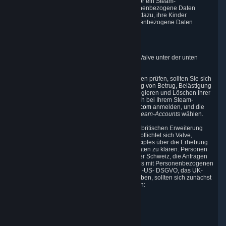
erfordert Valve die Einwilligung der Eltern, bevor ein Steam-
Benutzerkonto erstellt werden kann und Personenbezogene Daten
erfasst werden können. Valve ermuntert Eltern dazu, ihre Kinder
anzuhalten, im Online-Verkehr niemals Personenbezogene Daten
preiszugeben.
8. Kontaktinformationen
Sie können den Datenschutzbeauftragten von Valve unter der unten
angegebenen Adresse kontaktieren.
Während wir alle von Ihnen gesendeten Anfragen prüfen, sollten Sie sich
darüber bewusst sein, dass Sie zur Bekämpfung von Betrug, Belästigung
und Identitätsdiebstahl zum Zugreifen auf, Korrigieren und Löschen Ihrer
Daten nur die Möglichkeit haben, indem Sie sich bei Ihrem Steam-
Benutzerkonto unter
http://help.steampowered.com
anmelden, und die
Menüelemente -> Mein Konto -> Daten Ihres Steam-Accounts
wählen.
In Übereinstimmung mit dem EU-U.S. DPF, der britischen Erweiterung
des EU-U.S. DPF und dem Swiss-U.S. DPF verpflichtet sich Valve,
Beschwerden im Zusammenhang mit den Principles über die Erhebung
und Verwendung Ihrer Personenbezogenen Daten zu klären. Personen
aus der EU, dem Vereinigten Königreich und der Schweiz, die Anfragen
oder Beschwerden bezüglich unseres Umgangs mit Personenbezogenen
Daten haben, die wir unter Berufung auf die EU-US- DSGVO, das UK-
U.S. DPF oder das Swiss-U.S. DPF erhalten haben, sollten sich zunächst
unter den folgenden Adressen an Valve wenden:
Valve Corporation
Att. Data Protection officer
P.O. Box 1688
Bellevue, WA 98009, USA