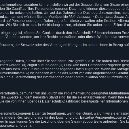
t unkompliziert ausüben können, stellen wir auf der Support-Seite von Steam einen
lten Sie Zugriff auf Ihre Personenbezogenen Daten und können diese gegebenenfa
 dies für notwendig halten. Um auf das Datenschutz-Dashboard zuzugreifen, meld
red.com
an und wählen Sie die Menüpunkte
Mein Account -> Daten Ihres Steam-A
d auf Personenbezogene Daten zugreifen, diese verwalten oder löschen. Alternat
n. Wie Sie sich mit uns in Verbindung setzen, erfahren Sie unten in den Ziffern 8 
 eingeloggt ist, können Sie Cookies durch den in Abschnitt 3.6 beschriebenen Proz
hen Vertreter wenden, um Ihre Rechte auszuüben, oder
dieses
Webformular verwend
tsraums, der Schweiz oder des Vereinigten Königreichs stehen Ihnen in Bezug a
genen Daten, die wir über Sie speichern, zuzugreifen; d. h. Sie haben das Recht a
rt werden, (ii) Zugriff auf und/oder (iii) Duplikate Ihrer Personenbezogenen ges
cht ausüben und auf Ihre Personenbezogenen Daten zugreifen. Wenn die Anfrage 
 unverhältnismäßig ist, behalten wir uns das Recht vor, eine angemessene Gebühr
en für die Bereitstellung der Informationen oder Kommunikation oder Durchführung 
erarbeiten, bemühen wir uns, durch die Implementierung geeigneter Maßnahmen s
die Zwecke auf dem neuesten Stand sind, für die sie erfasst wurden. Wenn Ihre
Sie die von Ihnen über das Datenschutz-Dashboard bereitgestellten Informationen
Personenbezogenen Daten zu beantragen, wenn der Grund, warum wir sie erfassen 
 eine andere Rechtsgrundlage für ihre Löschung gibt. Einzelne Personenbezogene 
er hinaus können Sie die Löschung über die Steam-Supportseite anfordern. Sie k
ortseite anfordern.