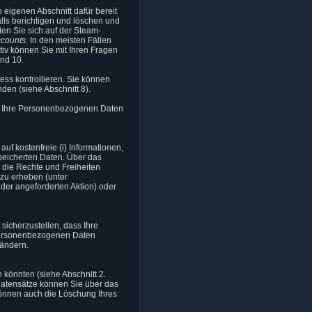
 eigenen Abschnitt dafür bereit
lls berichtigen und löschen und
en Sie sich auf der Steam-
ccounts
. In den meisten Fällen
iv können Sie mit Ihren Fragen
und 10.
ess kontrollieren. Sie können
en (siehe Abschnitt 8).
uf Ihre Personenbezogenen Daten
uf kostenfreie (i) Informationen,
peicherten Daten. Über das
die Rechte und Freiheiten
 zu erheben (unter
der angeforderten Aktion) oder
icherzustellen, dass Ihre
 Personenbezogenen Daten
 ändern.
könnten (siehe Abschnitt 2.
Datensätze können Sie über das
önnen auch die Löschung Ihres