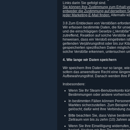
Links darin Sie gefolgt sind.
Sie können Ihre Zustimmung zum Erhalt von
entweder die Zustimmung auf derselben Seit
jeder Marketing-E-Mail finden.
Alternativ k
3.8 Zum Entdecken von Verstößen erforder
Wir erfassen bestimmte Daten, die für un
und die einschlägigen Gesetze („Verstöße
zutreffend, Reaktion auf solche Verstöße 
hinweisen, dass ein Verstoß eingetreten 
geltenden Verjährungsfrist oder bis zur K
gespeicherten spezifischen Daten möglich
solche Verstöße erkennen, untersuchen un
4. Wie lange wir Daten speichern
Wir speichern Ihre Daten nur so lange, wie 
sofern das anwendbare Recht eine längere
Aufbewahrungsfrist. Danach werden Ihre P
Insbesondere:
Wenn Sie Ihr Steam-Benutzerkonto kü
Bestimmungen oder andere vorherrsch
In bestimmten Fällen können Personen
Marktes sicherzustellen. Zum Beispiel 
gelöscht; dafür wird Ihre Verbindung z
Bitte beachten Sie, dass Valve bestim
Zeitraum von bis zu zehn (10) Jahren
Wenn Sie Ihre Einwilligung widerrufe