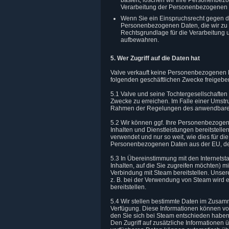
basiert, löschen wir Ihre Personenbe
Verarbeitung der Personenbezogenen D
Wenn Sie ein Einspruchsrecht gegen d
Personenbezogenen Daten, die wir zu 
Rechtsgrundlage für die Verarbeitung 
aufbewahren.
5. Wer Zugriff auf die Daten hat
Valve verkauft keine Personenbezogenen Da
folgenden geschäftlichen Zwecke freigeb
5.1 Valve und seine Tochtergesellschaft
Zwecke zu erreichen. Im Falle einer Umst
Rahmen der Regelungen des anwendbaren 
5.2 Wir können ggf. Ihre Personenbezogen
Inhalten und Dienstleistungen bereitstel
verwendet und nur so weit, wie dies für di
Personenbezogenen Daten aus der EU, der
5.3 In Übereinstimmung mit den Internetst
Inhalten, auf die Sie zugreifen möchten) 
Verbindung mit Steam bereitstellen. Unsere
z. B. bei der Verwendung von Steam wird ei
bereitstellen.
5.4 Wir stellen bestimmte Daten im Zusam
Verfügung. Diese Informationen können vo
den Sie sich bei Steam entschieden haben,
Den Zugriff auf zusätzliche Informationen ü