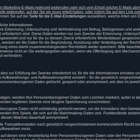
 Marketing-E-Mails jederzeit widerrufen oder sich vom Erhalt solcher E-Mails ab
e widerrufen, auf der Sie sie zuvor erteilt haben, oder indem Sie auf den Link zum
önnen Sie auf der
Seite für die E-Mail-Einstellungen
auswählen, welche Arten von E
liche Informationen
sere Erkennung, Untersuchung und Verhinderung von Betrug, Betrügereien und an
“) erforderlich sind. Diese Daten werden nur zum Zwecke der Erkennung, Untersuch
angewendet und nur für die zu diesem Zweck erforderliche Mindestdauer gespeiche
ist, werden wir die Daten für die Begründung, Ausübung oder Verteidigung der Rec
lärung eines damit zusammenhängenden Rechtsfalls weiter speichern. Bitte beachte
erweise nicht an Sie weitergegeben werden, wenn die Offenlegung den Mechanismu
d verhindern.
dies zur Erfüllung der Zwecke erforderlich ist, für die die Informationen erhoben u
 Aufbewahrungs- und Aufbewahrungsfrist vorsieht – für die gesetzlich vorgeschr
ersonenbezogenen Daten gelöscht, gesperrt oder anonymisiert, wie dies im jeweil
ndigen, werden Ihre Personenbezogenen Daten zum Löschen markiert, außer in d
enden legitimen Zwecke eine längere Speicherung vorschreiben.
bezogene Daten nicht vollständig gelöscht werden, um die Konsistenz des Game
werden Ihre Spiele, die sich auf die Matchmaking-Daten und -Punktestände anderer
u diesen Matches dauerhaft anonymisiert.
mte Transaktionsdaten nach gesetzlich vorgeschriebenem kommerziellem Recht und
 aufbewahren muss.
n, auf denen eine Verarbeitung Ihrer Personenbezogenen Daten oder der Persone