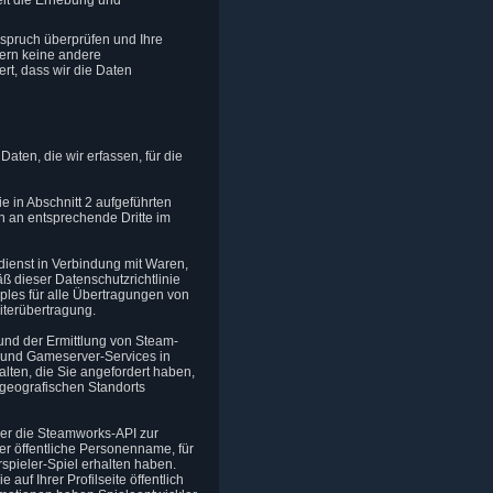
it die Erhebung und
spruch überprüfen und Ihre
ern keine andere
rt, dass wir die Daten
ten, die wir erfassen, für die
in Abschnitt 2 aufgeführten
n an entsprechende Dritte im
ienst in Verbindung mit Waren,
 dieser Datenschutzrichtlinie
iples für alle Übertragungen von
terübertragung.
 und der Ermittlung von Steam-
es und Gameserver-Services in
alten, die Sie angefordert haben,
 geografischen Standorts
er die Steamworks-API zur
er öffentliche Personenname, für
spieler-Spiel erhalten haben.
auf Ihrer Profilseite öffentlich