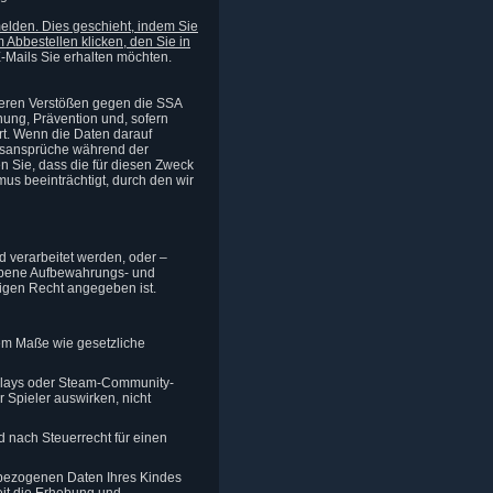
melden. Dies geschieht, indem Sie
 Abbestellen klicken, den Sie in
-Mails Sie erhalten möchten.
deren Verstößen gegen die SSA
ung, Prävention und, sofern
rt. Wenn die Daten darauf
htsansprüche während der
n Sie, dass die für diesen Zweck
s beeinträchtigt, durch den wir
nd verarbeitet werden, oder –
iebene Aufbewahrungs- und
igen Recht angegeben ist.
em Maße wie gesetzliche
plays oder Steam-Community-
 Spieler auswirken, nicht
 nach Steuerrecht für einen
nbezogenen Daten Ihres Kindes