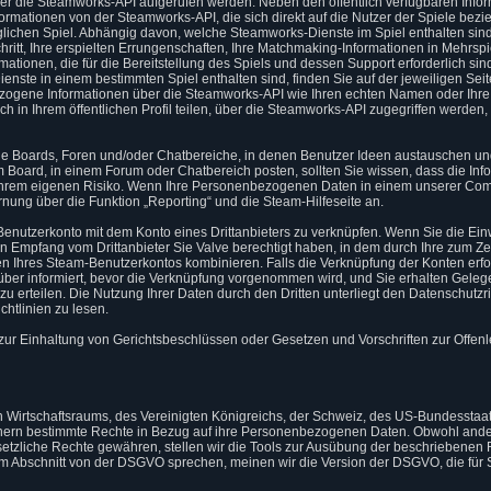
r die Steamworks-API aufgerufen werden. Neben den öffentlich verfügbaren Info
formationen von der Steamworks-API, die sich direkt auf die Nutzer der Spiele bezi
lichen Spiel. Abhängig davon, welche Steamworks-Dienste im Spiel enthalten sind
hritt, Ihre erspielten Errungenschaften, Ihre Matchmaking-Informationen in Mehrspie
ationen, die für die Bereitstellung des Spiels und dessen Support erforderlich sin
nste in einem bestimmten Spiel enthalten sind, finden Sie auf der jeweiligen Sei
zogene Informationen über die Steamworks-API wie Ihren echten Namen oder Ihre
ich in Ihrem öffentlichen Profil teilen, über die Steamworks-API zugegriffen werden,
 Boards, Foren und/oder Chatbereiche, in denen Benutzer Ideen austauschen u
Board, in einem Forum oder Chatbereich posten, sollten Sie wissen, dass die Info
Ihrem eigenen Risiko. Wenn Ihre Personenbezogenen Daten in einem unserer Com
ernung über die Funktion „Reporting“ und die Steam-Hilfeseite an.
Benutzerkonto mit dem Konto eines Drittanbieters zu verknüpfen. Wenn Sie die Ei
en Empfang vom Drittanbieter Sie Valve berechtigt haben, in dem durch Ihre zum Zei
 Ihres Steam-Benutzerkontos kombinieren. Falls die Verknüpfung der Konten erfor
über informiert, bevor die Verknüpfung vorgenommen wird, und Sie erhalten Gelegen
 erteilen. Die Nutzung Ihrer Daten durch den Dritten unterliegt den Datenschutzric
htlinien zu lesen.
r Einhaltung von Gerichtsbeschlüssen oder Gesetzen und Vorschriften zur Offenl
Wirtschaftsraums, des Vereinigten Königreichs, der Schweiz, des US-Bundesstaat
ern bestimmte Rechte in Bezug auf ihre Personenbezogenen Daten. Obwohl ander
tzliche Rechte gewähren, stellen wir die Tools zur Ausübung der beschriebenen
em Abschnitt von der DSGVO sprechen, meinen wir die Version der DSGVO, die für S