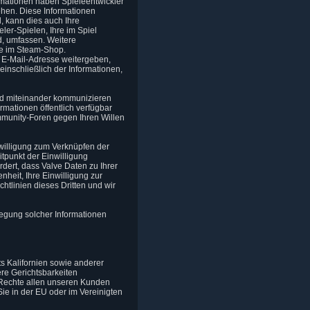
rmationen haben Spieleentwickler
ehen. Diese Informationen
, kann dies auch Ihre
ler-Spielen, Ihre im Spiel
d, umfassen. Weitere
te im Steam-Shop.
 E-Mail-Adresse weitergeben,
 einschließlich der Informationen,
nd miteinander kommunizieren
rmationen öffentlich verfügbar
munity-Foren gegen Ihren Willen
nwilligung zum Verknüpfen der
tpunkt der Einwilligung
dert, dass Valve Daten zu Ihrer
heit, Ihre Einwilligung zur
htlinien dieses Dritten und wir
egung solcher Informationen
s Kalifornien sowie anderer
e Gerichtsbarkeiten
 Rechte allen unseren Kunden
ie in der EU oder im Vereinigten