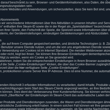
e darauf beschränkt zu sein, Browser- und Geräteinformationen, also Daten, die übe
ungsnutzungsdaten sein.
unsere Websites und Anwendungen, um sicherzustellen, dass Sie kein Bot sind, un
n Abonnements
 wir verschiedene Informationen über Ihre Aktivitäten in unseren Inhalten und Ser
 enthalten Ihre Steam-ID sowie die in der Regel als „Spielstatistiken“ bezeichnete
en Ihrer Spiele, den Fortschritt der Spiele, die Spielzeit sowie Informationen über
ystems, der Geräteeinstellungen, eindeutigen Gerätekennungen und Absturzdaten.
es
n, die auf Ihrem Computer gespeichert werden, und ähnliche Technologien (z. B. Zä
 Benutzer unsere Dienste nutzen, und um die von uns angebotenen Dienste sowie d
e Verwendung von Cookies ist im Internet Standard. Die meisten Webbrowser akze
 oder nicht, liegt bei Ihnen. Sie können Ihre Browser-Einstellungen dementspre
htigt zu werden, wenn ein Cookie an Sie gesendet wird.
blehnen, indem Sie die entsprechenden Einstellungen in Ihrem Browser auswähl
uf die Seite „Cookie-Einstellungen“ klicken, die über das Cookie-Banner zugänglic
erzeit über die
hier
verfügbare Seite „Cookie-Einstellungen“.
, protokollieren unsere Server Ihre IP-Adresse. Dies ist eine Nummer, die autom
enden Abschnitt 3 erfassten Informationen zu verarbeiten, damit Inhalte, Produkte 
achrichtigungen beim Start des Steam-Clients angezeigt werden, an Ihre Bedürfn
können. Dies dient der Verbesserung Ihrer Kundenerfahrung. Sie können verhinde
ereich „Oberfläche“ der Einstellungen im Steam-Client das automatische Laden de
er Produkte und Dienstleistungen zusenden, die Waren und Dienstleistungen ähnel
usdrückliche Zustimmung erteilt haben. In einem solchen Fall können wir Ihre ges
 anzupassen sowie Informationen darüber zu sammeln, ob Sie solche Nachrichten