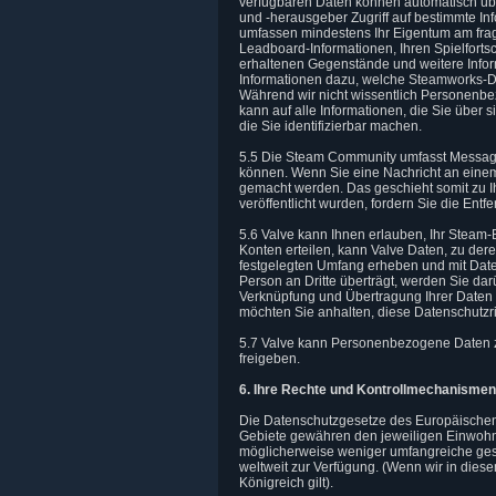
verfügbaren Daten können automatisch übe
und -herausgeber Zugriff auf bestimmte In
umfassen mindestens Ihr Eigentum am frag
Leadboard-Informationen, Ihren Spielfortsc
erhaltenen Gegenstände und weitere Inform
Informationen dazu, welche Steamworks-Die
Während wir nicht wissentlich Personenbe
kann auf alle Informationen, die Sie über s
die Sie identifizierbar machen.
5.5 Die Steam Community umfasst Message
können. Wenn Sie eine Nachricht an einem 
gemacht werden. Das geschieht somit zu 
veröffentlicht wurden, fordern Sie die Entf
5.6 Valve kann Ihnen erlauben, Ihr Steam-
Konten erteilen, kann Valve Daten, zu der
festgelegten Umfang erheben und mit Daten
Person an Dritte überträgt, werden Sie dar
Verknüpfung und Übertragung Ihrer Daten zu
möchten Sie anhalten, diese Datenschutzric
5.7 Valve kann Personenbezogene Daten zu
freigeben.
6. Ihre Rechte und Kontrollmechanismen
Die Datenschutzgesetze des Europäischen 
Gebiete gewähren den jeweiligen Einwohn
möglicherweise weniger umfangreiche gese
weltweit zur Verfügung. (Wenn wir in dies
Königreich gilt).