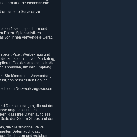
r automatisierte elektronische
d um unsere Services zu
vices erfassen, speichern und
n Daten. Spielstatistiken
 das von Ihnen verwendete Gerät,
hlpixel, Pixel, Werbe-Tags und
ie Funktionalität von Marketing,
ptieren Cookies automatisch, die
chend anpassen, um den Empfang
en. Sie können die Verwendung
h ist, das beim ersten Besuch
atisch dem Netzwerk zugewiesen
und Dienstleistungen, die auf den
isse angepasst und mit
rn, dass Ihre Daten auf diese
r Seite des Steam-Shops und der
n, die Sie zuvor bei Valve
ammelten Daten auch dazu
 geöffnet haben und welchen