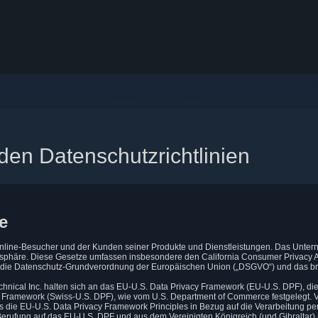
den Datenschutzrichtlinien
e
 Online-Besucher und der Kunden seiner Produkte und Dienstleistungen. Das Unter
tsphäre. Diese Gesetze umfassen insbesondere den California Consumer Privacy Ac
, die Datenschutz-Grundverordnung der Europäischen Union („DSGVO“) und das bri
chnical Inc. halten sich an das EU-U.S. Data Privacy Framework (EU-U.S. DPF), die
 Framework (Swiss-U.S. DPF), wie vom U.S. Department of Commerce festgelegt. 
s die EU-U.S. Data Privacy Framework Principles in Bezug auf die Verarbeitung p
erufung auf das EU-U.S. DPF und aus dem Vereinigten Königreich (und Gibraltar) u