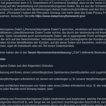
e hat gegenüber dem U.S. Department of Commerce bestätigt, dass es die Swiss-U
 Bezug auf die Verarbeitung von personenbezogenen Daten, die es aus der Schweiz
Widerspruchs zwischen den Bestimmungen dieser Datenschutzrichtlinie und den EU-
nd: „Principles“) haben die Principles Vorrang. Um mehr über das Data Privacy
zusehen, besuchen Sie bitte
https://www.dataprivacyframework.gov/
ezogene Daten („Personenbezogene Daten“) sprechen, verstehen wir darunter all
ifizieren („Identifizierende Daten“) oder solche, die durch die Verbindung mit Ihre
n. Valve verarbeitet auch anonymisierte Daten, die in aggregierter Form vorlieg
en, die sich auf die Gewohnheiten, Verhaltensmuster und Demographie der Kunden 
en ist eine Identifikation der Kunden, auf die diese Daten sich beziehen, nicht mögl
hen, egal ob individuell oder als Teil eines Datenbündels.
linie haben die in der
Steam-Abonnementvereinbarung
(„SSA“) definierte Bedeutu
itet
zogene Daten aus den folgenden Gründen:
nbarung mit Ihnen, einen vollumfänglichen Spielservice bereitzustellen und zugehö
 Verpflichtungen erforderlich ist, denen wir unterliegen (z. B. unsere Verpflichtun
nd rechtlichen Interessen von Valve oder eines Dritten erforderlich ist (z. B. die I
sen oder Rechte nicht Vorrang haben; oder
arbeitung von Personenbezogenen Daten bestimmen und begrenzen, welche Perso
gender Abschnitt 3), wie lange wir sie speichern (nachfolgender Abschnitt 4), wer Z
echte und andere Kontrollmechanismen Ihnen als Benutzer zur Verfügung stehen (n