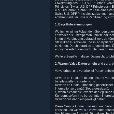
Erweiterung des EU-U.S. DPF erhält. Valv
Principles (Swiss-U.S. DPF Principles) in
U.S. DPF erhält, einhält. Im Falle eines 
Swiss-U.S. DPF Principles (zusammenfasse
erfahren und um unsere Zertifizierung ein
1. Begriffsbestimmungen
Wo immer wir im Folgenden über personenb
entweder als Einzelperson unmittelbar ident
Ihnen in Verbindung gebracht werden könne
Statistiken zu erstellen und zu analysier
beziehen. Durch derartige anonymisierte Dat
anonymisierte Daten mit Dritten auszutausc
Weitere Begriffe in dieser Datenschutzricht
2. Warum Valve Daten erhebt und verarbe
Valve erhebt und verarbeitet Personenbe
a) wenn es für die Erfüllung unserer Verei
bereitzustellen, erforderlich ist;
b) wenn es für die Einhaltung gesetzlicher
Informationen gemäß Steuergesetzen);
c) wenn dies für die Zwecke der legitimen u
Kunden), sofern Ihre berechtigten Interes
d) wenn Sie darin eingewilligt haben.
Diese Gründe für die Erfassung und Ver
erfassen und wie wir sie verwenden (nachfol
(nachfolgender Abschnitt 5) und welche R