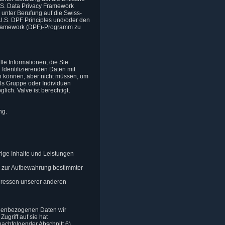
.S. Data Privacy Framework
 unter Berufung auf die Swiss-
U.S. DPF Principles und/oder den
 Framework (DPF)-Programm zu
e Informationen, die Sie
n Identifizierenden Daten mit
en können, aber nicht müssen, um
als Gruppe oder Individuen
ich. Valve ist berechtigt,
ng.
rige Inhalte und Leistungen
gen zur Aufbewahrung bestimmter
nteressen unserer anderen
nenbezogenen Daten wir
ugriff auf sie hat
achfolgender Abschnitt 6).