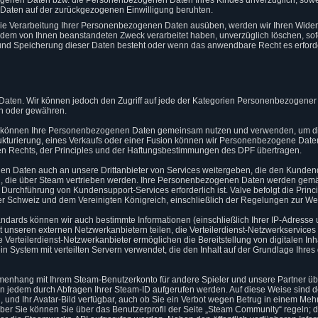
zogenen Daten bzw. die Personenbezogenen Daten Ihres Kindes unverzüglich, sowe
aten auf der zurückgezogenen Einwilligung beruhten.
ie Verarbeitung Ihrer Personenbezogenen Daten ausüben, werden wir Ihren Wider
dem von Ihnen beanstandeten Zweck verarbeitet haben, unverzüglich löschen, sof
und Speicherung dieser Daten besteht oder wenn das anwendbare Recht es erforde
ten. Wir können jedoch den Zugriff auf jede der Kategorien Personenbezogener Da
en oder gewähren.
en können Ihre Personenbezogenen Daten gemeinsam nutzen und verwenden, um die 
rukturierung, eines Verkaufs oder einer Fusion können wir Personenbezogene Date
Rechts, der Principles und der Haftungsbestimmungen des DPF übertragen.
en Daten auch an unsere Drittanbieter von Services weitergeben, die den Kundend
len, die über Steam vertrieben werden. Ihre Personenbezogenen Daten werden gemäß
e Durchführung von Kundensupport-Services erforderlich ist. Valve befolgt die Princ
 Schweiz und dem Vereinigten Königreich, einschließlich der Regelungen zur Wei
andards können wir auch bestimmte Informationen (einschließlich Ihrer IP-Adresse
mit unseren externen Netzwerkanbietern teilen, die Verteilerdienst-Netzwerkservic
 Verteilerdienst-Netzwerkanbieter ermöglichen die Bereitstellung von digitalen Inh
n System mit verteilten Servern verwendet, die den Inhalt auf der Grundlage Ihres
menhang mit Ihrem Steam-Benutzerkonto für andere Spieler und unsere Partner üb
n jedem durch Abfragen Ihrer Steam-ID aufgerufen werden. Auf diese Weise sind d
 und Ihr Avatar-Bild verfügbar, auch ob Sie ein Verbot wegen Betrug in einem Mehr
ber Sie können Sie über das Benutzerprofil der Seite „Steam Community“ regeln; die 