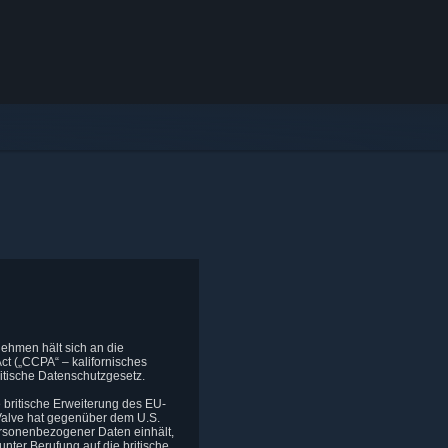
nehmen hält sich an die
t („CCPA“ – kalifornisches
tische Datenschutzgesetz.
 britische Erweiterung des EU-
Valve hat gegenüber dem U.S.
ersonenbezogener Daten einhält,
nter Berufung auf die britische