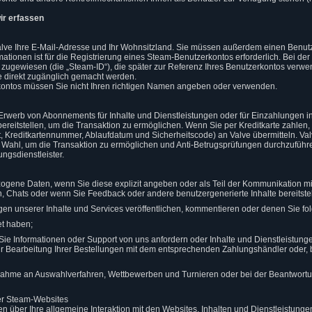
wir erfassen
 Valve Ihre E-Mail-Adresse und Ihr Wohnsitzland. Sie müssen außerdem einen Ben
mationen ist für die Registrierung eines Steam-Benutzerkontos erforderlich. Bei de
ugewiesen (die „Steam-ID“), die später zur Referenz Ihres Benutzerkontos verwe
 direkt zugänglich gemacht werden.
kontos müssen Sie nicht Ihren richtigen Namen angeben oder verwenden.
m Erwerb von Abonnements für Inhalte und Dienstleistungen oder für Einzahlungen
reitstellen, um die Transaktion zu ermöglichen. Wenn Sie per Kreditkarte zahlen,
, Kreditkartennummer, Ablaufdatum und Sicherheitscode) an Valve übermitteln. Valv
r Wahl, um die Transaktion zu ermöglichen und Anti-Betrugsprüfungen durchzuführ
gsdienstleister.
ogene Daten, wenn Sie diese explizit angeben oder als Teil der Kommunikation m
n, Chats oder wenn Sie Feedback oder andere benutzergenerierte Inhalte bereitst
igen unserer Inhalte und Services veröffentlichen, kommentieren oder denen Sie fo
et haben;
Sie Informationen oder Support von uns anfordern oder Inhalte und Dienstleistung
 zur Bearbeitung Ihrer Bestellungen mit dem entsprechenden Zahlungshändler oder,
ilnahme an Auswahlverfahren, Wettbewerben und Turnieren oder bei der Beantwort
er Steam-Websites
nen über Ihre allgemeine Interaktion mit den Websites, Inhalten und Dienstleistu