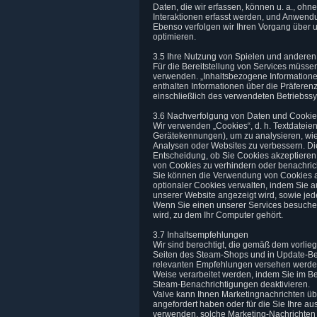
Daten, die wir erfassen, können u. a., ohn
Interaktionen erfasst werden, und Anwend
Ebenso verfolgen wir Ihren Vorgang über 
optimieren.
3.5 Ihre Nutzung von Spielen und andere
Für die Bereitstellung von Services müssen
verwenden. „Inhaltsbezogene Informationen“
enthalten Informationen über die Präferenz
einschließlich des verwendeten Betriebss
3.6 Nachverfolgung von Daten und Cooki
Wir verwenden „Cookies“, d. h. Textdateie
Gerätekennungen), um zu analysieren, wie
Analysen oder Websites zu verbessern. Di
Entscheidung, ob Sie Cookies akzeptieren
von Cookies zu verhindern oder benachric
Sie können die Verwendung von Cookies a
optionaler Cookies verwalten, indem Sie a
unserer Website angezeigt wird, sowie jed
Wenn Sie einen unserer Services besuchen
wird, zu dem Ihr Computer gehört.
3.7 Inhaltsempfehlungen
Wir sind berechtigt, die gemäß dem vorlieg
Seiten des Steam-Shops und in Update-Ben
relevanten Empfehlungen versehen werden 
Weise verarbeitet werden, indem Sie im B
Steam-Benachrichtigungen deaktivieren.
Valve kann Ihnen Marketingnachrichten üb
angefordert haben oder für die Sie Ihre a
verwenden, solche Marketing-Nachrichten