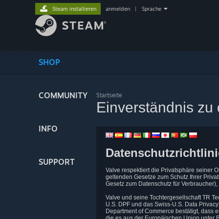
Steam installieren
anmelden
|
Sprache
SHOP
COMMUNITY
Startseite
Einverständnis zu 
INFO
Datenschutzrichtlini
SUPPORT
Valve respektiert die Privatsphäre seiner
geltenden Gesetze zum Schutz Ihrer Priva
Gesetz zum Datenschutz für Verbraucher)
Valve und seine Tochtergesellschaft TR Te
U.S. DPF und das Swiss-U.S. Data Privacy
Department of Commerce bestätigt, dass e
die es aus der Europäischen Union unter B