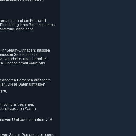
utzernamen und ein Kennwort
r Einrichtung Ihres Benutzerkontos
ndet wird, ohne dass
 in Ihr Steam-Guthaben) müssen
 müssen Sie die üblichen
e verarbeitet und übermittelt
en. Ebenso erhält Valve aus
it anderen Personen auf Steam
ellen. Diese Daten umfassen:
lgen;
en von uns beziehen,
 bei physischen Waren,
ung von Umfragen angeben, z. B.
ngen von Steam. Personenbezogene