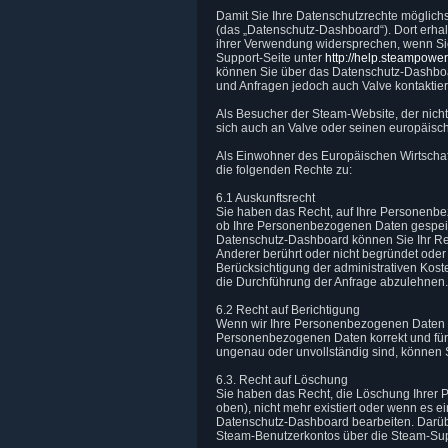
Damit Sie Ihre Datenschutzrechte möglichs
(das „Datenschutz-Dashboard“). Dort erha
ihrer Verwendung widersprechen, wenn Sie
Support-Seite unter
http://help.steampowe
können Sie über das Datenschutz-Dashboar
und Anfragen jedoch auch Valve kontaktiere
Als Besucher der Steam-Website, der nicht
sich auch an Valve oder seinen europäisc
Als Einwohner des Europäischen Wirtschaf
die folgenden Rechte zu:
6.1 Auskunftsrecht
Sie haben das Recht, auf Ihre Personenbezo
ob Ihre Personenbezogenen Daten gespeiche
Datenschutz-Dashboard können Sie Ihr Re
Anderer berührt oder nicht begründet oder
Berücksichtigung der administrativen Kost
die Durchführung der Anfrage abzulehnen.
6.2 Recht auf Berichtigung
Wenn wir Ihre Personenbezogenen Daten v
Personenbezogenen Daten korrekt und für 
ungenau oder unvollständig sind, können 
6.3. Recht auf Löschung
Sie haben das Recht, die Löschung Ihrer 
oben), nicht mehr existiert oder wenn es
Datenschutz-Dashboard bearbeiten. Darüb
Steam-Benutzerkontos über die Steam-Supp