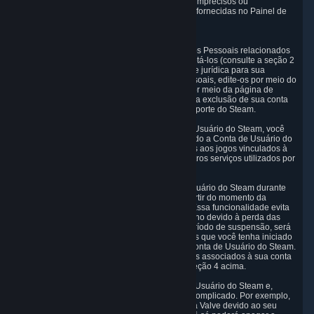
coletados. Se seus Dados Pessoais estiverem imprecisos ou
incompletos, você pode alterar as informações fornecidas no Painel de
Privacidade.
6.3 Direito de remoção
Você tem o direito de obter a exclusão de Dados Pessoais relacionados
a você se o motivo pelo qual conseguimos coletá-los (consulte a seção 2
acima) não existir mais ou se houver outra base jurídica para sua
exclusão. Para itens individuais de Dados Pessoais, edite-os por meio do
Painel de Privacidade ou solicite a exclusão por meio da página de
suporte do Steam. Você também pode solicitar a exclusão de sua conta
de usuário do Steam por meio da página de suporte do Steam.
Como resultado da exclusão da sua Conta de Usuário do Steam, você
perderá acesso aos serviços do Steam, incluindo a Conta de Usuário do
Steam, Assinaturas e informações relacionadas aos jogos vinculados à
Conta de Usuário do Steam e o acesso aos outros serviços utilizados por
meio da Conta de Usuário do Steam.
Permitimos que você restaure sua Conta de Usuário do Steam durante
um período de carência de 30 (trinta) dias a partir do momento da
exclusão da sua Conta de Usuário do Steam. Essa funcionalidade evita
que você perca o acesso à sua conta por engano devido à perda das
credenciais de conta ou hackers. Durante o período de suspensão, será
possível finalizar e outras atividades financeiras que você tenha iniciado
antes de enviar a solicitação de exclusão de Conta de Usuário do Steam.
Após o período de carência, os Dados Pessoais associados à sua conta
serão excluídos sem prejuízo do disposto na seção 4 acima.
Em alguns casos, a exclusão da sua Conta de Usuário do Steam e,
portanto, dos Dados Pessoais, pode ser mais complicado. Por exemplo,
se sua conta tiver uma relação comercial com a Valve devido ao seu