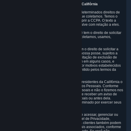
10. Informações adicionais para usuários da Califórnia
A CCPA concede aos residentes da Califórnia determinados direitos de
privacidade em relação aos Dados Pessoais que coletamos. Temos o
compromisso de respeitar esses direitos e cumprir a CCPA. O texto a
seguir explica esses direitos e as práticas da Valve com relação a eles.
Direito de saber.
Sob os termos da CCPA, você tem o direito de solicitar
que revelemos a você quais Dados Pessoais coletamos, usamos,
divulgamos e vendemos.
Direito de solicitar exclusão.
Você também tem o direito de solicitar a
exclusão de Dados Pessoais que estejam em nossa posse, sujeitos a
determinadas exceções. Observe que sua solicitação de exclusão de
dados pode afetar seu uso do serviço do Steam em alguns casos, e
podemos recusar a exclusão de informações por motivos estabelecidos
nesta Política de Privacidade ou conforme permitido pelos termos da
CCPA.
Outros direitos.
A CCPA também concede aos residentes da Califórnia o
direito de não participar da venda de seus Dados Pessoais. Conforme
descrito na seção 5, não vendemos Dados Pessoais e não o fizemos nos
últimos 12 meses. Você também tem o direito de receber um aviso de
nossas práticas na coleta de seus Dados Pessoais ou antes dela.
Finalmente, você tem o direito de não ser discriminado por exercer seus
direitos sob os termos da CCPA.
Exercício de seus direitos.
O principal meio de acessar, gerenciar ou
excluir seus Dados Pessoais é através do Painel de Privacidade,
conforme descrito na seção 6 desta Política. Os clientes também podem
excluir sua Conta do Steam e os Dados Pessoais associados, conforme