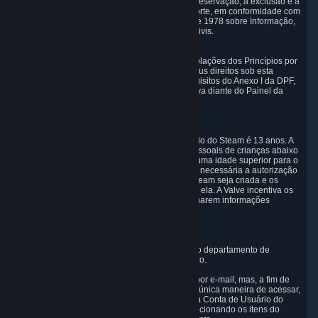
tem o direito de estabelecer diretrizes para a preservação, a exclusão e a
transmissão de Dados Pessoais após a sua morte, em conformidade com
o artigo 40-1 da Lei nº 78-17 de 6 de Janeiro de 1978 sobre Informação,
Tecnologia, Arquivos de Dados e Liberdades Civis.
6.8 Arbitragem
Se a Valve não resolver quaisquer supostas violações dos Princípios por
qualquer outro mecanismo da DPF ou pelos seus direitos sob esta
seção, você tem, em concordância com os requisitos do Anexo I da DPF,
a possibilidade de invocar arbitragem vinculativa diante do Painel da
Estrutura de Privacidade de Dados UE-EUA.
7. Crianças
A idade mínima para criar uma Conta de Usuário do Steam é 13 anos. A
Valve não coletará intencionalmente Dados Pessoais de crianças abaixo
desta idade. Quando alguns países requerem uma idade superior para o
consentimento de coleta de Dados Pessoais, é necessária a autorização
dos pais para que uma Conta de Usuário do Steam seja criada e os
Dados Pessoais coletados sejam associados a ela. A Valve incentiva os
pais a instruírem seus filhos a nunca compartilharem informações
pessoais on-line.
8. Informações de contato
Você pode entrar em contato diretamente com o departamento de
proteção de dados da Valve no endereço abaixo.
Nós analisamos qualquer solicitação enviada por e-mail, mas, a fim de
evitar fraude, assédio e roubo de identidade, a única maneira de acessar,
corrigir ou apagar seus dados é acessando sua Conta de Usuário do
Steam em
http://help.steampowered.com
e selecionando os itens do