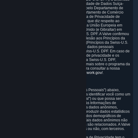
do RU da EU-U.S. DPF e a Estrutura de Privacidade de Dados Suíça-
EUA (Swiss-U.S. DPF), conforme estabelecido pelo Departamento de
Comércio dos EUA. A Valve confirmou ao Departamento de Comércio
dos EUA sua adesão aos Princípios da Estrutura de Privacidade de
Dados UE-EUA (Princípios da EU-U.S. DPF) no que diz respeito ao
processamento de dados pessoais recebidos da União Europeia em
conformidade com a EU-U.S. DPF e do Reino Unido (e Gibraltar) em
conformidade com a Extensão do RU da EU-U.S. DPF. A Valve confirmou
ao Departamento de Comércio dos EUA sua adesão aos Princípios da
Estrutura de Privacidade de Dados Suíça-EUA (Princípios da Swiss-U.S.
DPF) no que diz respeito ao processamento de dados pessoais
recebidos da Suíça em conformidade com a Swiss-U.S. DPF. Em caso de
qualquer conflito entre os termos desta política de privacidade e os
Princípios da EU-U.S. DPF e/ou os Princípios da Swiss-U.S. DPF,
prevalecerão os Princípios. Caso queira saber mais sobre o programa da
Estrutura de Privacidade de Dados (DPF), e para consultar a nossa
certificação, visite
https://www.dataprivacyframework.gov/
.
1. Definições
Quando falamos sobre dados pessoais ("Dados Pessoais") abaixo,
queremos dizer qualquer informação que possa identificar você como um
indivíduo ("Informações de Identificação Pessoal") ou que possa ser
associada a você indiretamente, vinculando-o às Informações de
Identificação Pessoal. A Valve também processa dados anônimos,
agregados ou não, com o intuito de analisar e produzir dados estatísticos
relacionados aos hábitos, padrões de uso e dados demográficos de
usuários como um grupo ou como indivíduos. Tais dados anônimos não
permitem a identificação dos clientes aos quais são relacionados. A Valve
pode compartilhar dados anônimos, agregados ou não, com terceiros.
Outros termos capitalizados na presente Política de Privacidade tem o