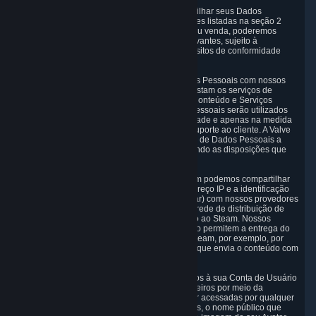
5.1 A Valve e suas subsidiárias podem compartilhar seus Dados
Pessoais entre elas e usá-los para as finalidades listadas na seção 2
acima. No caso de uma reorganização, fusão ou venda, poderemos
transferir os Dados Pessoais aos terceiros relevantes, sujeito à
legislação aplicável, aos princípios e aos requisitos de conformidade
com a DPF.
5.2 Também podemos compartilhar seus Dados Pessoais com nossos
fornecedores de serviços terceirizados que prestam os serviços de
suporte ao cliente em relação a mercadorias, Conteúdo e Serviços
distribuídos por meio do Steam. Seus Dados Pessoais serão utilizados
em conformidade com esta Política de Privacidade e apenas na medida
necessária para a prestação dos serviços de suporte ao cliente. A Valve
segue os Princípios em todas as transferências de Dados Pessoais a
partir da UE, da Suíça e do Reino Unido, incluindo as disposições que
regem a conformidade da transferência.
5.3 De acordo com padrões da Internet, também podemos compartilhar
determinadas informações (incluindo seu endereço IP e a identificação
do conteúdo do Steam que você deseja acessar) com nossos provedores
de rede terceirizados que prestam serviços de rede de distribuição de
conteúdo e de servidores de jogos com relação ao Steam. Nossos
provedores de rede de distribuição de conteúdo permitem a entrega do
conteúdo digital que você solicitou ao usar o Steam, por exemplo, por
meio de um sistema de servidores distribuídos que envia o conteúdo com
base na sua localização geográfica.
5.4 Disponibilizamos alguns dados relacionados à sua Conta de Usuário
do Steam para outros jogadores e nossos parceiros por meio da
Steamworks API. Essas informações podem ser acessadas por qualquer
pessoa ao pesquisar seu Steam ID. Pelo menos, o nome público que