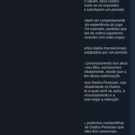
Se você encerrar a sua Conta de Usuário do Steam, seus Dados
Pessoais serão marcados para exclusão, exceto se os requisitos
legais ou outros fins legítimos prevalecentes solicitarem um período
de armazenamento mais longo.
Em certos casos, os Dados Pessoais não podem ser completamente
eliminados, a fim de garantir a consistência da experiência do jogo
ou do Mercado da Comunidade do Steam. Por exemplo, partidas que
afetam outros dados e pontuações de partidas de outros jogadores
não serão removidos. Em vez disso, a sua conexão com estes jogos
será permanentemente anonimizada.
Observe que a Valve é obrigada a manter certos dados transacionais
nos termos da legislação fiscal e comercial estatutária por um período
de até 10 (dez) anos.
Se você remover sua autorização quanto ao processamento dos seus
Dados Pessoais ou dos Dados Pessoais do seu filho, excluiremos
seus Dados Pessoais ou os do seu filho imediatamente, desde que a
coleta e o processamento sejam dependentes dessa autorização.
Se você se opuser ao processamento dos seus Dados Pessoais, sua
objeção será analisada e removeremos imediatamente os Dados
Pessoais que forem usados para a finalidade à qual você se opôs, a
menos que haja outra base jurídica para o processamento e a
retenção de dados ou se a legislação aplicável exigir a retenção
deles.
5. Quem tem acesso aos dados
A Valve não vende Dados Pessoais. No entanto, podemos compartilhar
ou fornecer acesso a cada uma das categorias de Dados Pessoais que
coletamos, conforme necessário, para os seguintes fins comerciais.