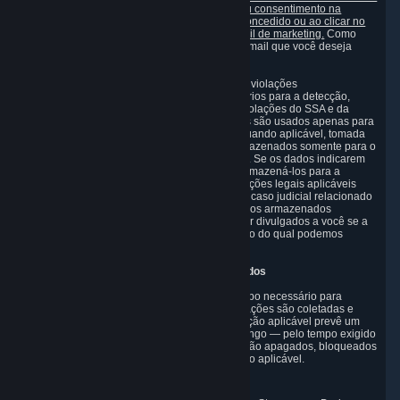
marketing a qualquer momento, ao revogar seu consentimento na
mesma página onde você tinha previamente concedido ou ao clicar no
link "cancelar inscrição" incluído em cada e-mail de marketing.
Como
alternativa, é possível selecionar os tipos de e-mail que você deseja
receber na
página de configuração de e-mails
.
3.8 Informações necessárias para detecção de violações
Nós coletamos alguns dados que são necessários para a detecção,
investigação e prevenção de fraude e outras violações do SSA e da
legislação aplicável ("Violações"). Esses dados são usados apenas para
fins de detecção, investigação, prevenção e, quando aplicável, tomada
de medidas contra tais violações. Eles são armazenados somente para o
tempo mínimo necessário para essa finalidade. Se os dados indicarem
que uma Violação ocorreu, continuaremos a armazená-los para a
definição, o exercício ou a defesa de reivindicações legais aplicáveis
durante o estatuto de limitações ou até que um caso judicial relacionado
a ela tenha sido resolvido. Observe que os dados armazenados
específicos para essa finalidade não podem ser divulgados a você se a
divulgação comprometer o mecanismo por meio do qual podemos
detectar, investigar e evitar tais Violações.
4. Por quanto tempo os dados são armazenados
Armazenaremos informações apenas pelo tempo necessário para
cumprir as finalidades para as quais as informações são coletadas e
processadas ou — nos casos em que a legislação aplicável prevê um
período de armazenamento e retenção mais longo — pelo tempo exigido
por lei. Depois disso, seus Dados Pessoais serão apagados, bloqueados
ou anonimizados, como previsto pela legislação aplicável.
Em especial: