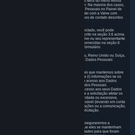
em
https://help.steampowered.com
e escolha os itens do menu
Minha
conta -> Dados relacionados à sua conta Steam.
Na maioria dos casos,
você pode acessar, gerenciar ou excluir Dados Pessoais no Painel de
Privacidade, mas também pode entrar em contato com a Valve com
perguntas ou solicitações por meio dos processos de contato descritos
nas seções 8 e 10 abaixo.
Como visitante do site do Steam sem estar conectado, você pode
controlar os Cookies por meio do processo descrito na seção 3.6 acima.
Você também pode entrar em contato com a Valve ou seu representante
europeu por meio das informações de contato fornecidas na seção 8.
abaixo para exercer seus direitos ou usar
este
formulário.
Como residente do Espaço Econômico Europeu, Reino Unido ou Suíça,
você tem os seguintes direitos quanto aos seus Dados Pessoais:
6.1 Direito de acesso
Você tem o direito de acessar os Dados Pessoais que mantemos sobre
você, ou seja, o direito de solicitar gratuitamente (i) informações se os
seus Dados Pessoais estão armazenados, (ii) o acesso aos Dados
Pessoais armazenados e/ou (iii) cópias dos Dados Pessoais
armazenados. Você pode exercer o direito de acesso aos seus Dados
Pessoais por meio do Painel de Privacidade. Se a solicitação afetar os
direitos e as liberdades de terceiros, ou for infundada ou excessiva,
reservamo-nos o direito de cobrar uma taxa razoável (levando em conta
os custos administrativos de fornecer as informações ou a comunicação,
ou efetuar a ação solicitada) ou de recusar a solicitação.
6.2 Direito de retificação
Se processarmos seus Dados Pessoais, nós asseguraremos a
implementação de medidas adequadas para que eles se mantenham
atualizados e precisos de acordo com as finalidades para que foram