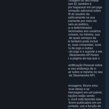
você escolheu para representá-lo no Steam e a imagem do seu Avatar
são acessíveis dessa forma. Ao verificar seu Steam ID, também é
possível saber se você recebeu um banimento por trapacear em um jogo
multijogador. A disponibilização de qualquer informação adicional sobre
você pode ser controlada na sua página de perfil do usuário da
Comunidade do Steam. Os dados disponíveis publicamente na sua
página de perfil podem ser acessados automaticamente por meio da
Steamworks API. Além das informações disponíveis ao público,
desenvolvedores de jogos e editores têm acesso a determinadas
informações da Steamworks API diretamente relacionadas aos usuários
de jogos que eles operam. Essas informações incluem, no mínimo, sua
propriedade do jogo em questão. Dependendo de quais serviços da
Steamworks API são implementados no jogo, ele também pode incluir
informações de liderança, seu progresso no jogo, suas conquistas, suas
informações de placar de jogo multijogador, itens de jogo e outras
informações necessárias para o funcionamento do jogo e o suporte a ele.
Para mais informações sobre quais serviços da Steamworks API foram
implementados em um jogo específico, consulte a página da loja que o
forneceu.
Embora não compartilhemos Informações de Identificação Pessoal sobre
você na Steamworks API como seu nome real ou seu endereço de e-
mail, todas as informações que você compartilhar sobre si mesmo no seu
perfil do Steam podem ser acessadas por meio da Steamworks API,
incluindo informações que podem identificá-lo.
5.5 A comunidade do Steam inclui painéis de mensagens, fóruns e/ou
áreas de bate-papo, onde os usuários podem trocar ideias e se
comunicar uns com os outros. Ao publicar uma mensagem em um painel,
fórum ou bate-papo, lembre-se de que as informações estão sendo
disponibilizadas ao público na Internet. Portanto, você está fazendo isso
por sua conta e risco. Se seus Dados Pessoais forem publicados em um
dos fóruns da nossa comunidade contra a sua vontade, use a função de