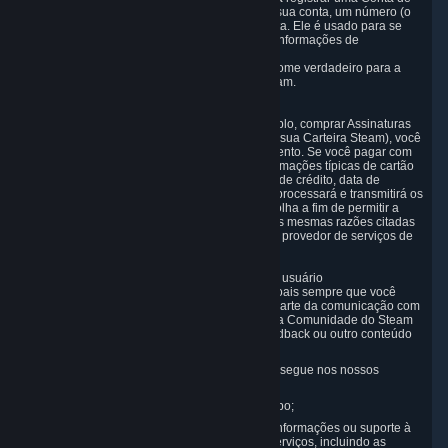
Usuário do Steam. Durante a configuração da sua conta, um número (o
"Steam ID") é atribuído automaticamente à conta. Ele é usado para se
referir à sua conta de usuário sem expor suas Informações de
Identificação Pessoal.
Não pedimos que você forneça nem use seu nome verdadeiro para a
configuração de uma Conta de Usuário do Steam.
3.2 Dados de pagamento e transação
Para fazer uma transação no Steam (por exemplo, comprar Assinaturas
de Conteúdo e Serviços ou enviar fundos para sua Carteira Steam), você
precisará fornecer à Valve os dados do pagamento. Se você pagar com
cartão de crédito, será preciso fornecer as informações típicas de cartão
de crédito (nome, endereço, número do cartão de crédito, data de
validade e código de segurança) à Valve, que processará e transmitirá os
dados para o provedor de serviços de sua escolha a fim de permitir a
operação e executar controles antifraude. Pelas mesmas razões citadas
acima, a Valve também receberá dados do seu provedor de serviços de
pagamento.
3.3 Outros dados enviados explicitamente pelo usuário
Coletaremos e processaremos os Dados Pessoais sempre que você
fornecê-los ou enviá-los explicitamente como parte da comunicação com
terceiros no Steam, por exemplo, nos Fóruns da Comunidade do Steam
ou nos bate-papos, ou quando você enviar feedback ou outro conteúdo
gerado pelo usuário. Esses dados incluem:
Informações que você publica, comenta ou segue nos nossos
Conteúdos e Serviços;
Informações enviadas por meio de bate-papo;
Informações que você fornece ao solicitar informações ou suporte à
nossa equipe ou ao adquirir Conteúdo e Serviços, incluindo as