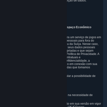
Representante da Suíça para questões de proteção de dados:
RIVACY Switzerland GmbH
c/o epartners Rechtsanwälte AG
Piuls 5, Hardturmstrasse 11
8005 Zurich
Switzerland
9. Informações adicionais para usuários do Espaço Econômico
Europeu, Reino Unido e Suíça
Como uma empresa sediada nos EUA que opera um serviço de jogos em
todo o mundo, podemos transferir seus dados pessoais para fora do
Espaço Econômico Europeu, do Reino Unido ou da Suíça. Nesse caso,
tomamos medidas adicionais para garantir que seus dados pessoais
sejam protegidos por salvaguardas legais apropriadas e que sejam
tratados com segurança e de acordo com esta Política de Privacidade. A
este respeito, a Valve implementou medidas contratuais e
organizacionais apropriadas para garantir a confidencialidade, a
segurança e a integridade dos dados do usuário em conexão com sua
coleta, processamento e transferência. As medidas que tomamos
incluem, entre outras coisas:
Minimização da coleta de dados; em particular a possibilidade de
criar e operar contas anônimas.
Pseudonimização de dados.
Criptografia-padrão do setor.
Fornecimento de acesso a dados com base na necessidade de
conhecimento.
A utilização de Cláusulas Contratuais Padrão em sua versão em vigor