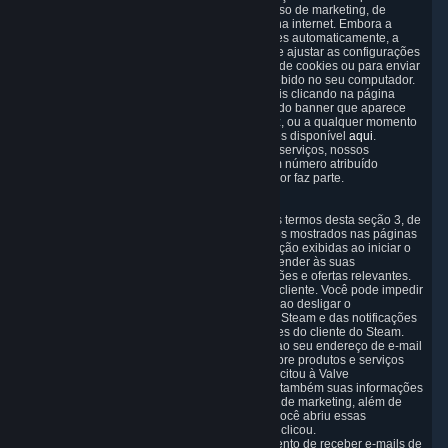
melhorar os serviços que oferecemos e o recurso de marketing, de
análise ou do site. O uso de cookies é padrão na internet. Embora a
maioria dos navegadores da Web aceite cookies automaticamente, a
decisão de autorizar ou negar é sua. Você pode ajustar as configurações
do seu navegador para impedir o recebimento de cookies ou para enviar
uma notificação sempre que um cookie for recebido no seu computador.
Você pode gerenciar o uso de cookies opcionais clicando na página
"Configurações de Cookies", acessível a partir do banner que aparece
quando você visita nosso site pela primeira vez, ou a qualquer momento
através da página de Configurações de Cookies disponível
aqui
.
Quando você acessa qualquer um dos nossos serviços, nossos
servidores registram seu endereço IP, que é um número atribuído
automaticamente à rede da qual seu computador faz parte.
3.7 Recomendações de conteúdo
Podemos processar informações coletadas nos termos desta seção 3, de
modo que o conteúdo, os produtos e os serviços mostrados nas páginas
da loja do Steam e nas mensagens de atualização exibidas ao iniciar o
cliente do Steam podem ser adaptados para atender às suas
necessidades e preenchidos com recomendações e ofertas relevantes.
Isto é feito para melhorar a experiência do seu cliente. Você pode impedir
o processamento dos seus dados dessa forma ao desligar o
carregamento automático da página da loja do Steam e das notificações
do Steam na seção "Interface" das configurações do cliente do Steam.
A Valve pode enviar mensagens de marketing ao seu endereço de e-mail
(ou onde você deu consentimento explícito) sobre produtos e serviços
similares aos produtos e serviços que você solicitou à Valve
anteriormente. Nesse caso, poderemos utilizar também suas informações
coletadas para personalizar essas mensagens de marketing, além de
coletar informações das suas ações, como se você abriu essas
mensagens e em que links do texto delas você clicou.
Você pode cancelar ou revogar seu consentimento de receber e-mails de