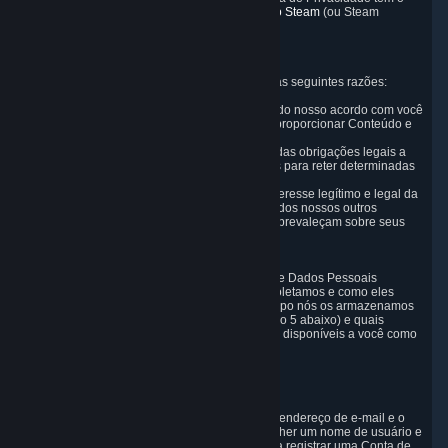
significado definido no
Acordo de Assinatura do Steam
(ou Steam
Subscriber Agreement, "SSA").
2. Por que a Valve coleta e processa dados
A Valve coleta e processa Dados Pessoais pelas seguintes razões:
A) quando for necessário para o desempenho do nosso acordo com você
para fornecer um serviço de jogos completo e proporcionar Conteúdo e
Serviços associados;
B) quando for necessário para o cumprimento das obrigações legais a
que estamos sujeitos (por exemplo, obrigações para reter determinadas
informações nos termos da legislação fiscal);
C) quando for necessário para os efeitos de interesse legítimo e legal da
Valve ou de terceiros (por exemplo, interesses dos nossos outros
clientes), exceto quando esses interesses não prevaleçam sobre seus
interesses e direitos legítimos; ou
D) quando você der consentimento para isso.
Essas razões para a coleta e processamento de Dados Pessoais
determinam e limitam quais Dados Pessoais coletamos e como eles
serão usados (seção 3 abaixo), por quanto tempo nós os armazenamos
(seção 4 abaixo), quem tem acesso a ele (seção 5 abaixo) e quais
direitos e outros mecanismos de controle estão disponíveis a você como
usuário (seção 6 abaixo).
3. Os tipos e fontes de dados que coletamos
3.1 Dados básicos da conta
Ao configurar uma Conta, a Valve coletará seu endereço de e-mail e o
país de residência. Você também precisa escolher um nome de usuário e
uma senha. Essa informação é necessária para registrar uma Conta de