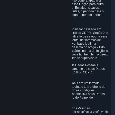
trabalho para um desenvolvedor de jogos, você só poderá apagar a
Conta de Usuário a Steam depois de transferir essa função para outro
usuário ou rescindir o relacionamento comercial. Em alguns casos,
considerando a complexidade e o número de visitas, o período para o
apagamento de Dados Pessoais pode ser prorrogado por um período
não superior a dois meses.
6.4 Direito de objeção
Quando nosso processamento dos Dados Pessoais for baseado em
interesses legítimos, de acordo com o Artigo 6(1)(f) do GDPR / Seção 2.c)
da presente Política de Privacidade, você tem o direito de se opor a esse
processamento. Se você se opor ao processamento, deixaremos de
processar seus Dados Pessoais, exceto se houver base legítima
prevalecente para o processamento, conforme descrito no Artigo 21 do
GDPR, especialmente se os dados forem necessários para a definição, o
exercício ou a defesa de um processo judicial. Você também tem o direito
de apresentar uma reivindicação em uma autoridade supervisora.
6.5 Direito à restrição do processamento de seus Dados Pessoais
Você tem o direito de obter restrição de processamento de seus Dados
Pessoais nas condições estabelecidas no artigo 18 do GDPR.
6.6 Direito à portabilidade de Dados Pessoais
Você tem o direito de receber seus Dados Pessoais em um formato
estruturado, comumente usado e legível por máquina e tem o direito de
transmitir esses dados para outro controlador sob as condições
estabelecidas no artigo 20 do GDPR. A Valve disponibiliza seus Dados
Pessoais em formato HTML estruturado por meio do Painel de
Privacidade, conforme descrito acima.
6.7 Direito ao controle post-mortem de seus Dados Pessoais
Se a legislação francesa de proteção de dados for aplicável a você, você