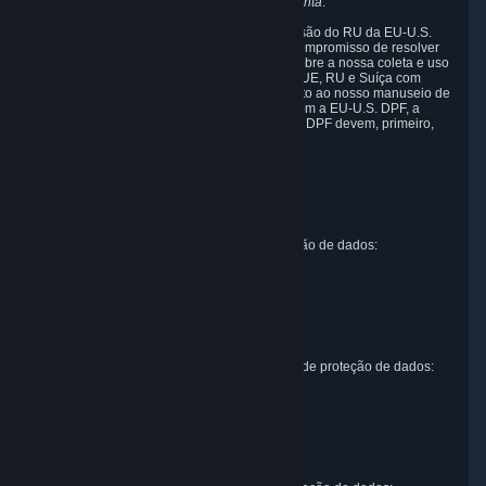
menu
-> Minha conta -> Visualizar dados da conta
.
Em conformidade com a EU-U.S. DPF, a Extensão do RU da EU-U.S.
DPF e da Swiss-U.S. DPF, a Valve assume o compromisso de resolver
queixas relacionadas aos Princípios da DPF sobre a nossa coleta e uso
das suas informações pessoais. Indivíduos da UE, RU e Suíça com
questionamentos ou queixas no que diz respeito ao nosso manuseio de
dados pessoais recebidos em conformidade com a EU-U.S. DPF, a
Extensão do RU à EU-U.S. DPF e a Swiss-U.S. DPF devem, primeiro,
entrar em contato com a Valve em:
Valve Corporation
Att. Data Protection officer
P.O. Box 1688
Bellevue, WA 98009
Representante da UE para questões de proteção de dados:
Valve GmbH i.L.
Att. Legal
Alstertwiete 3
D-20099 Hamburg
Germany
Representante do Reino Unido para questões de proteção de dados:
RIVACY Ltd.
St James' Hall
Mill Road
Lancing, West Sussex
England, BN15 0PT