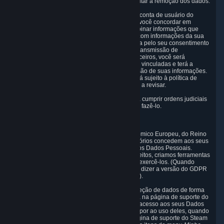
denúncia e o site de ajuda do Steam para solicitar a remoção dos dados.
5.6 A Valve pode permitir que você vincule sua conta de usuário do
Steam a uma conta oferecida por terceiros. Se você concordar em
vincular as contas, a Valve pode coletar e combinar informações que
você permitiu que a Valve receba de terceiros com informações da sua
conta de usuário do Steam na medida permitida pelo seu consentimento
no momento. Se o vínculo das contas exigir a transmissão de
informações sobre a sua pessoa da Valve a terceiros, você será
informado sobre isso antes de as contas serem vinculadas e terá a
oportunidade de aceitar o vínculo e a transmissão de suas informações.
O uso das suas informações por terceiros estará sujeito à política de
privacidade do terceiro, que incentivamos você a revisar.
5.7 A Valve pode divulgar Dados Pessoais para cumprir ordens judiciais
ou leis e regulamentações que nos obriguem a fazê-lo.
6. Seus direitos e mecanismos de controle
As leis de proteção de dados do Espaço Econômico Europeu, do Reino
Unido, da Suíça, da Califórnia e de outros territórios concedem aos seus
residentes determinados direitos em relação aos Dados Pessoais.
Embora outras jurisdições forneçam menos direitos, criamos ferramentas
para que os clientes de todo o mundo possam exercê-los. (Quando
falamos sobre o GDPR nesta seção, queremos dizer a versão do GDPR
que se aplica a você na UE ou no Reino Unido).
Para que você possa exercer seu direito à proteção de dados de forma
simples, disponibilizamos uma seção dedicada na página de suporte do
Steam (o "Painel de privacidade"). Ela oferece acesso aos seus Dados
Pessoais, permite corrigi-los e excluí-los e se opor ao uso deles, quando
necessário. Para acessá-la, faça o login na página de suporte do Steam