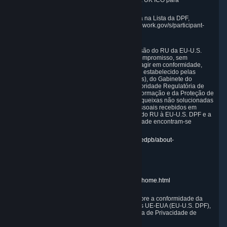
e aprovada pela Comissão Europeia e pela UK ICO para
salvaguardar as transferências.
Certificação e participação na DPF, definida na Lista da DPF,
disponível em https://www.dataprivacyframework.gov/s/participant-
search.
Em conformidade com a EU-U.S. DPF, a Extensão do RU da EU-U.S.
DPF e da Swiss-U.S. DPF, a Valve assume o compromisso, sem
cobrança ao indivíduo afetado, de colaborar e agir em conformidade,
respectivamente, com as orientações do painel estabelecido pelas
autoridades de proteção de dados da UE (DPAs), do Gabinete do
Comissário da Informação do RU (ICO), da Autoridade Regulatória de
Gibraltar (GRA) e do Comissário Federal da Informação e da Proteção de
Dados da Suíça (FDPIC) no que diz respeito a queixas não solucionadas
relacionadas ao nosso manuseio de dados pessoais recebidos em
conformidade com a EU-U.S. DPF, a Extensão do RU à EU-U.S. DPF e a
Swiss-U.S. DPF. Os endereços de cada autoridade encontram-se
relacionados abaixo.
DPAs da UE:
https://edpb.europa.eu/about-edpb/about-
edpb/members_en
ICO do RU:
https://ico.org.uk/for-the-public/
GRA:
https://www.gra.gi/data-protection
FDPIC:
https://www.edoeb.admin.ch/edoeb/home.html
A Federal Trade Commission tem jurisdição sobre a conformidade da
Valve com a Estrutura de Privacidade de Dados UE-EUA (EU-U.S. DPF),
a Extensão do RU da EU-U.S. DPF e a Estrutura de Privacidade de
Dados Suíça-EUA (Swiss-U.S. DPF).