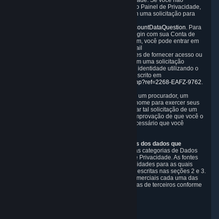
descrito na seção 6.3 desta Política de Privacidade. Se você não
conseguir acessar ou excluir dados por meio do Painel de Privacidade,
também poderá entrar em contato conosco com uma solicitação para
exercer esses direitos usando o formulário em
https://help.steampowered.com/wizard/HelpAccountDataQuestion
. Para
verificar sua identidade, você precisará fazer login com sua Conta de
Usuário do Steam para usar o formulário. Por fim, você pode entrar em
contato conosco com uma solicitação pelo e-mail
questions@valvesoftware.com, no entanto, antes de fornecer acesso ou
excluir quaisquer Dados Pessoais, com base em uma solicitação
recebida por e-mail, precisaremos verificar sua identidade utilizando o
processo de "Comprovação de Titularidade" descrito em
https://support.steampowered.com/kb_article.php?ref=2268-EAFZ-9762
.
Você pode designar, por escrito ou por meio de um procurador, um
agente autorizado a fazer solicitações em seu nome para exercer seus
direitos sob os termos da CCPA. Antes de aceitar tal solicitação de um
agente, exigiremos que o mesmo forneça a comprovação de que você o
autorizou a agir em seu nome, e talvez seja necessário que você
confirme sua identidade diretamente conosco.
Categorias, fontes, finalidades e destinatários dos dados que
coletamos.
Nos últimos 12 meses, coletamos as categorias de Dados
Pessoais descritas na seção 3 desta Política de Privacidade. As fontes
das quais coletamos Dados Pessoais e as finalidades para as quais
coletamos e processamos esses dados estão descritas nas seções 2 e 3.
Nos últimos 12 meses, divulgamos para fins comerciais cada uma das
categorias de Dados Pessoais com as categorias de terceiros conforme
descritas na seção 5.
Data da revisão: 14 de fevereiro de 2025