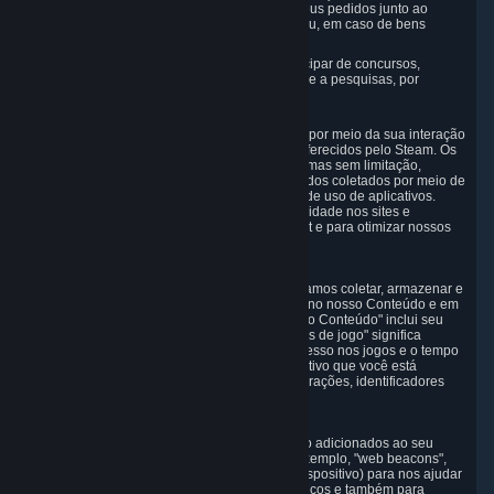
informações necessárias para processar seus pedidos junto ao
provedor de pagamentos correspondente ou, em caso de bens
físicos, transportadoras;
Informações que você nos fornece ao participar de concursos,
competições e torneios ou quando responde a pesquisas, por
exemplo, seus detalhes de contato.
3.4 Seu uso do cliente e de sites do Steam
Nós coletamos uma variedade de informações por meio da sua interação
geral com os sites, o Conteúdo e os Serviços oferecidos pelo Steam. Os
Dados Pessoais que coletamos podem incluir, mas sem limitação,
informações do navegador e do dispositivo, dados coletados por meio de
interações eletrônicas automatizadas e dados de uso de aplicativos.
Da mesma forma, acompanharemos nossa atividade nos sites e
aplicativos para verificar que você não é um bot e para otimizar nossos
serviços.
3.5 Seu uso dos jogos e outras assinaturas
A fim de fornecer esses serviços a você, precisamos coletar, armazenar e
utilizar várias informações sobre sua atividade no nosso Conteúdo e em
nossos Serviços. "Informações Relacionadas ao Conteúdo" inclui seu
Steam ID e as "estatísticas de jogo". "Estatísticas de jogo" significa
informações sobre suas preferências e o progresso nos jogos e o tempo
de uso, bem como informações sobre o dispositivo que você está
usando, incluindo sistema operacional, configurações, identificadores
únicos de dispositivos e dados de falha.
3.6 Dados de rastreamento e cookies
Utilizamos "Cookies", que são arquivos de texto adicionados ao seu
computador, e tecnologias semelhantes (por exemplo, "web beacons",
pixels, tags de anúncios e identificadores de dispositivo) para nos ajudar
a analisar como os usuários usam nossos serviços e também para