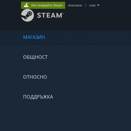
Инсталирайте Steam
вписване
|
език
МАГАЗИН
ОБЩНОСТ
ОТНОСНО
ПОДДРЪЖКА