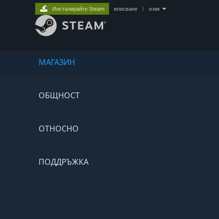
Инсталирайте Steam
вписване
|
език
МАГАЗИН
ОБЩНОСТ
ОТНОСНО
ПОДДРЪЖКА