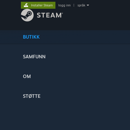
Installer Steam
logg inn
|
språk
BUTIKK
SAMFUNN
OM
STØTTE