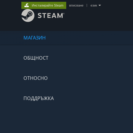
Инсталирайте Steam
вписване
|
език
МАГАЗИН
ОБЩНОСТ
ОТНОСНО
ПОДДРЪЖКА