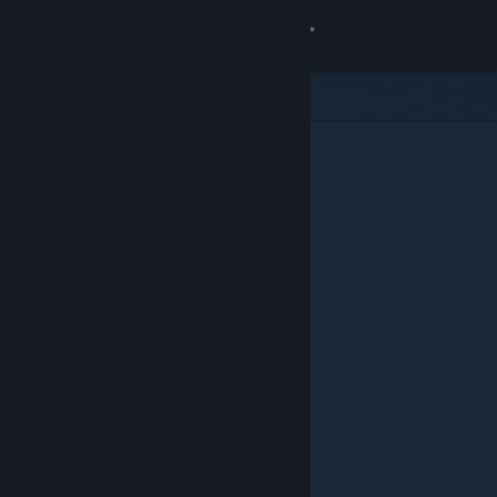
Zaloguj się
Sklep
Społeczność
Informacje
Wsparcie
Zmień język
Pobierz aplikację mobilną Steam
Wersja przeglądarkowa