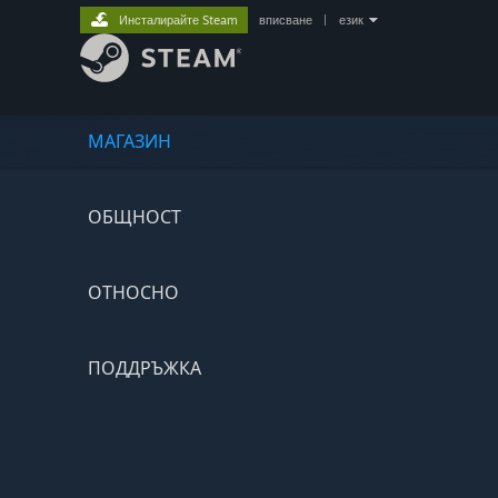
Инсталирайте Steam
вписване
|
език
МАГАЗИН
ОБЩНОСТ
ОТНОСНО
ПОДДРЪЖКА